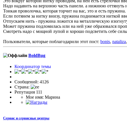
Это вокруг которой нитку проводим, на ней есть стрелочки вве
Надо надавить на верхнюю часть панели. а нижнюю оттянуть н
Тонкая проволочка, которая торчит на вас, это и есть пружина.
Если потянем за нитку внизу, пружина поднимается ниткой вв
Отпускаем нить - пружина ложится на металлическую изогну
Может пружина подломилась или на ней уже образовался проп
Смотреть надо с мощной лупой и хорошо подсветить себе си
Пользователи, которые поблагодарили этот пост:
bonis
,
nataliza
BoldBug
Координатор темы
Сообщений: 4126
Страна:
Репутация 111
Мое имя: Марина
Сервис и сервисные центры