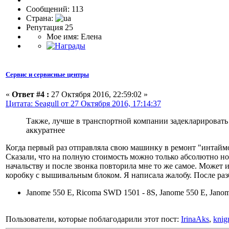
Сообщений: 113
Страна:
Репутация 25
Мое имя: Елена
Сервис и сервисные центры
«
Ответ #4 :
27 Октября 2016, 22:59:02 »
Цитата: Seagull от 27 Октября 2016, 17:14:37
Также, лучше в транспортной компании задекларировать
аккуратнее
Когда первый раз отправляла свою машинку в ремонт "интаймом
Сказали, что на полную стоимость можно только абсолютно но
начальству и после звонка повторила мне то же самое. Может 
коробку с вышивальным блоком. Я написала жалобу. После разб
Janome 550 E, Ricoma SWD 1501 - 8S, Janome 550 E, Jan
Пользователи, которые поблагодарили этот пост:
IrinaAks
,
knig