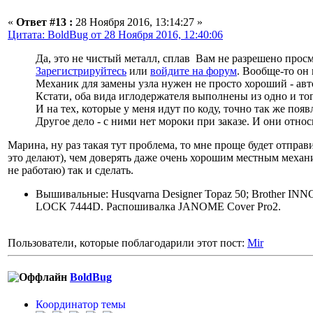
«
Ответ #13 :
28 Ноября 2016, 13:14:27 »
Цитата: BoldBug от 28 Ноября 2016, 12:40:06
Да, это не чистый металл, сплав Вам не разрешено прос
Зарегистрируйтесь
или
войдите на форум
. Вообще-то он
Механик для замены узла нужен не просто хороший - ав
Кстати, оба вида иглодержателя выполнены из одно и тог
И на тех, которые у меня идут по коду, точно так же по
Другое дело - с ними нет мороки при заказе. И они относ
Марина, ну раз такая тут проблема, то мне проще будет отправ
это делают), чем доверять даже очень хорошим местным механи
не работаю) так и сделать.
Вышивальные: Husqvarna Designer Topaz 50; Brother
LOCK 7444D. Распошивалка JANOME Cover Pro2.
Пользователи, которые поблагодарили этот пост:
Mir
BoldBug
Координатор темы