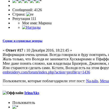
Сообщений: 4126
Страна:
Репутация 111
Мое имя: Марина
Сервис и сервисные центры
«
Ответ #17 :
10 Декабря 2016, 18:21:45 »
Информация очень ценная. Всегда говорила и буду повторять,
Жаль только, что Володя не занимается Хускварнами и Пфафф
Мне даже понять сложно, как владельцы Бразеров, Джаномок, 
Или стараются сделать сами. Кстати, Володя есть на этом фору
embroidery.com/forum/index.php?action=profile;u=1436
Пользователи, которые поблагодарили этот пост:
Na-talis
,
Меха
IrinaAks
Пользовaтeль