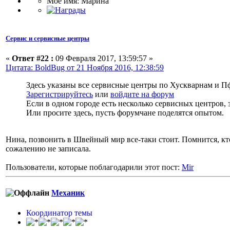
Мое имя: Марина
Сервис и сервисные центры
«
Ответ #22 :
09 Февраля 2017, 13:59:57 »
Цитата: BoldBug от 21 Ноября 2016, 12:38:59
Здесь указаны все сервисные центры по Хускварнам и 
Зарегистрируйтесь
или
войдите на форум
Если в одном городе есть несколько сервисных центров, 
Или просите здесь, пусть форумчане поделятся опытом.
Нина, позвонить в Швейный мир все-таки стоит. Помнится, кто-
сожалению не записала.
Пользователи, которые поблагодарили этот пост:
Mir
Механик
Координатор темы