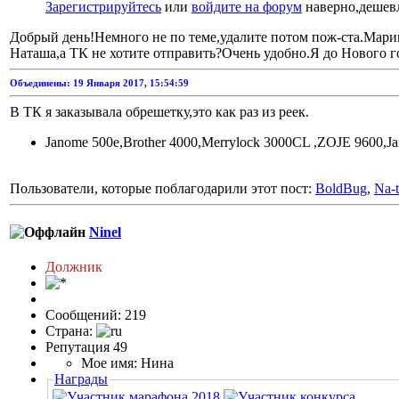
Зарегистрируйтесь
или
войдите на форум
наверно,дешевл
Добрый день!Немного не по теме,удалите потом пож-ста.Марин
Наташа,а ТК не хотите отправить?Очень удобно.Я до Нового го
Объединены: 19 Января 2017, 15:54:59
В ТК я заказывала обрешетку,это как раз из реек.
Janome 500e,Brоther 4000,Merrylock 3000CL ,ZOJE 9600,
Пользователи, которые поблагодарили этот пост:
BoldBug
,
Na-t
Ninel
Должник
Сообщений: 219
Страна:
Репутация 49
Мое имя: Нина
Награды