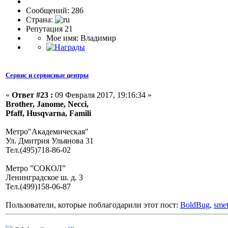
Сообщений: 286
Страна:
Репутация 21
Мое имя: Владимир
Сервис и сервисные центры
«
Ответ #23 :
09 Февраля 2017, 19:16:34 »
Brother, Janome, Necci,
Pfaff, Husqvarna, Famili
Метро"Академическая"
Ул. Дмитрия Ульянова 31
Тел.(495)718-86-02
Метро ”СОКОЛ”
Ленинградское ш. д. 3
Тел.(499)158-06-87
Пользователи, которые поблагодарили этот пост:
BoldBug
,
smet