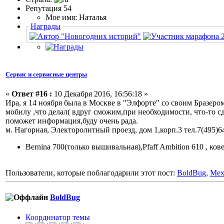
Репутация 54
Мое имя: Наталья
Награды
Сервис и сервисные центры
«
Ответ #16 :
10 Декабря 2016, 16:56:18 »
Ира, я 14 ноября была в Москве в "Элфорте" со своим Бразеро
мобилу ,что делал( вдруг сможим,при необходимости, что-то 
поможет информация,буду очень рада.
м. Нагорная, Электоролитный проезд, дом 1,корп.3 тел.7(495)6
Bernina 700(только вышивальная),Pfaff Ambition 610 , ков
Пользователи, которые поблагодарили этот пост:
BoldBug
,
Мех
BoldBug
Координатор темы