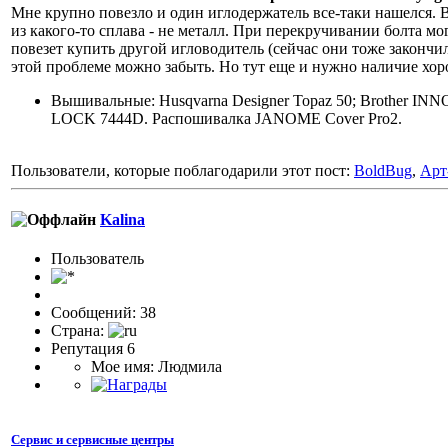
Мне крупно повезло и один иглодержатель все-таки нашелся. В 
из какого-то сплава - не металл. При перекручивании болта м
повезет купить другой игловодитель (сейчас они тоже закончил
этой проблеме можно забыть. Но тут еще и нужно наличие хор
Вышивальные: Husqvarna Designer Topaz 50; Brother
LOCK 7444D. Распошивалка JANOME Cover Pro2.
Пользователи, которые поблагодарили этот пост:
BoldBug
,
Арт
Kalina
Пользоватeль
Сообщений: 38
Страна:
Репутация 6
Мое имя: Людмила
Сервис и сервисные центры