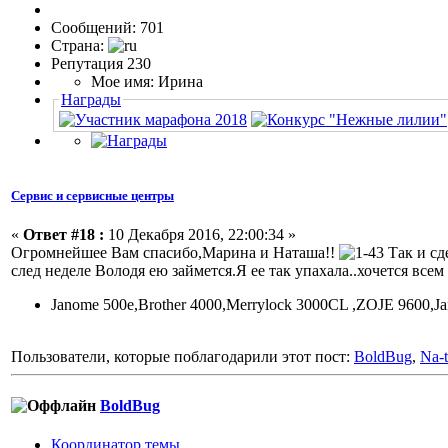
Сообщений: 701
Страна:
Репутация 230
Мое имя: Ирина
Награды
Сервис и сервисные центры
«
Ответ #18 :
10 Декабря 2016, 22:00:34 »
Огромнейшее Вам спасибо,Марина и Наташа!!
Так и сд
след неделе Володя ею займется.Я ее так упахала..хочется всем
Janome 500e,Brоther 4000,Merrylock 3000CL ,ZOJE 9600,
Пользователи, которые поблагодарили этот пост:
BoldBug
,
Na-t
BoldBug
Координатор темы