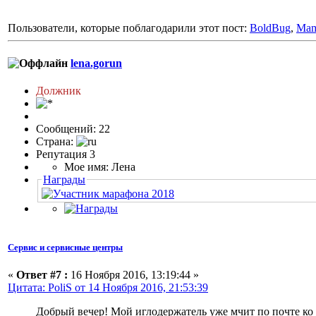
Пользователи, которые поблагодарили этот пост:
BoldBug
,
Ma
lena.gorun
Должник
Сообщений: 22
Страна:
Репутация 3
Мое имя: Лена
Награды
Сервис и сервисные центры
«
Ответ #7 :
16 Ноября 2016, 13:19:44 »
Цитата: PoliS от 14 Ноября 2016, 21:53:39
Добрый вечер! Мой иглодержатель уже мчит по почте ко 