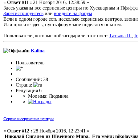
«
Ответ #11 :
21 Ноября 2016, 12:38:59 »
Здесь указаны все сервисные центры по Хускварнам и Пфаффа
Зарегистрируйтесь
или
войдите на форум
Если в одном городе есть несколько сервисных центров, звони
Или просите здесь, пусть форумчане поделятся опытом.
Пользователи, которые поблагодарили этот пост:
Татьяна.П.
,
I
Kalina
Пользоватeль
Сообщений: 38
Страна:
Репутация 6
Мое имя: Людмила
Сервис и сервисные центры
«
Ответ #12 :
28 Ноября 2016, 12:23:41 »
Николай Сигалев из Швейного Мира. Его мэйл: nikolaysig