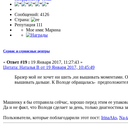
Сообщений: 4126
Страна:
Репутация 111
Мое имя: Марина
Сервис и сервисные центры
«
Ответ #19 :
19 Января 2017, 11:27:43 »
Цитата: Наталья В от 19 Января 2017, 10:45:49
Бразер мой не хочет ни шить ,ни вышивать моментами. О
вышивать дальше. К Володе обращалась- предположитель
Машинку я бы отправила сейчас, хорошо перед этим ее упаковав
Да и не факт, что Володя сделает за день, только диагностика 
Пользователи, которые поблагодарили этот пост:
IrinaAks
,
Na-ta