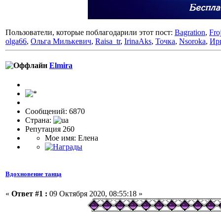
Пользователи, которые поблагодарили этот пост:
Bagration
,
Fro
olga66
,
Ольга Милькевич
,
Raisa_tr
,
IrinaAks
,
Точка
,
Nsoroka
,
Ир
Elmira
Сообщений: 6870
Страна:
Репутация 260
Мое имя: Елена
Вдохновение танца
«
Ответ #1 :
09 Октября 2020, 08:55:18 »