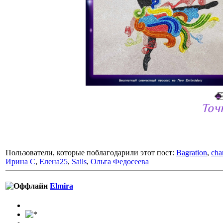
Точ
Пользователи, которые поблагодарили этот пост:
Bagration
,
cha
Ирина С
,
Елена25
,
Sails
,
Ольга Федосеева
Elmira