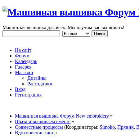
Машинная вышивка для всех. Мы научим вас вышивать!
На сайт
Форум
Календарь
Галерея
Магазин
Дизайны
Расходники
Вход
Регистрация
Машинная вышивка Форум New embroidery
»
Шьем и вышиваем вместе
»
Совместные процессы
(Координаторы:
Simoko
,
Пряник
,
B
Вдохновение танца