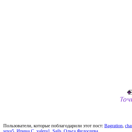
Точ
Пользователи, которые поблагодарили этот пост:
Bagration
,
cha
sova5
,
Ирина С
,
valera1
,
Sails
,
Ольга Федосеева