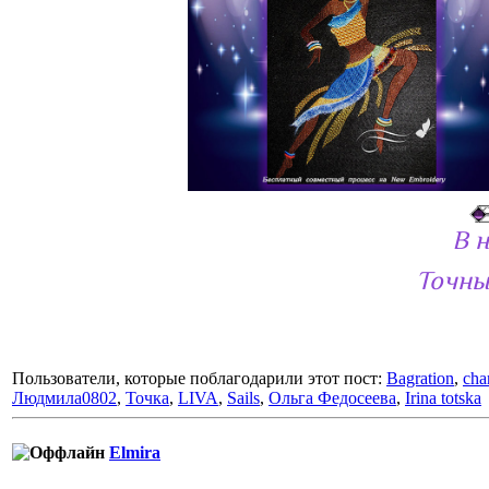
В 
Точны
Пользователи, которые поблагодарили этот пост:
Bagration
,
cha
Людмила0802
,
Точка
,
LIVA
,
Sails
,
Ольга Федосеева
,
Irina totska
Elmira