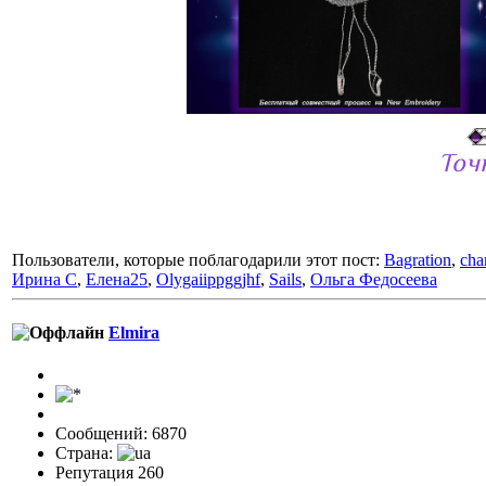
Точ
Пользователи, которые поблагодарили этот пост:
Bagration
,
cha
Ирина С
,
Елена25
,
Olygaiippggjhf
,
Sails
,
Ольга Федосеева
Elmira
Сообщений: 6870
Страна:
Репутация 260