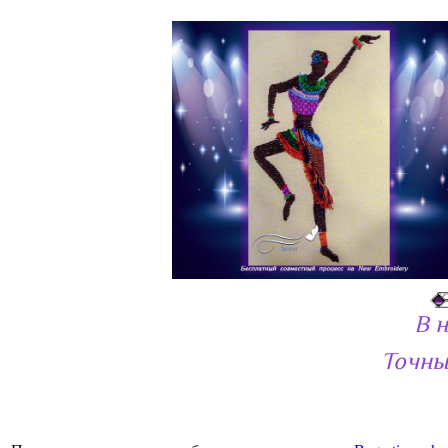
В 
Точны