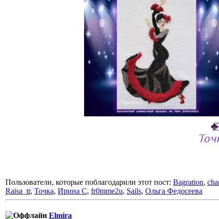
Точ
Пользователи, которые поблагодарили этот пост:
Bagration
,
cha
Raisa_tr
,
Точка
,
Ирина С
,
fr0mme2u
,
Sails
,
Ольга Федосеева
Elmira