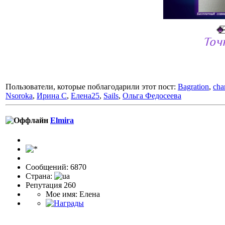
Точ
Пользователи, которые поблагодарили этот пост:
Bagration
,
cha
Nsoroka
,
Ирина С
,
Елена25
,
Sails
,
Ольга Федосеева
Elmira
Сообщений: 6870
Страна:
Репутация 260
Мое имя: Елена