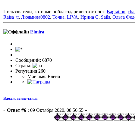
Пользователи, которые поблагодарили этот пост:
Bagration
,
cha
Raisa_tr
,
Людмила0802
,
Точка
,
LIVA
,
Ирина С
,
Sails
,
Ольга Фед
Elmira
Сообщений: 6870
Страна:
Репутация 260
Мое имя: Елена
Вдохновение танца
«
Ответ #6 :
09 Октября 2020, 08:56:55 »