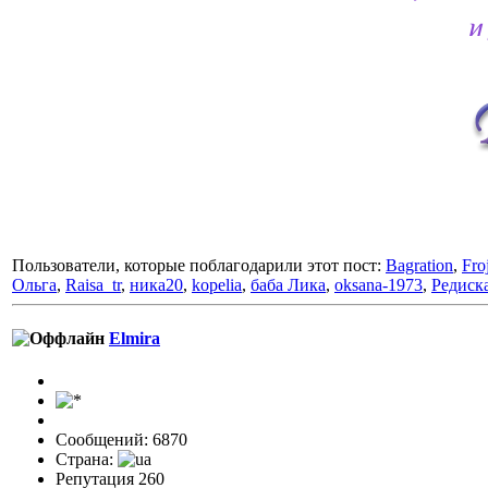
и
Пользователи, которые поблагодарили этот пост:
Bagration
,
Fro
Ольга
,
Raisa_tr
,
ника20
,
kopelia
,
баба Лика
,
oksana-1973
,
Редиск
Elmira
Сообщений: 6870
Страна:
Репутация 260