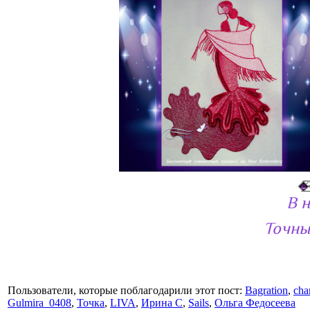
В 
Точны
Пользователи, которые поблагодарили этот пост:
Bagration
,
cha
Gulmira_0408
,
Точка
,
LIVA
,
Ирина С
,
Sails
,
Ольга Федосеева