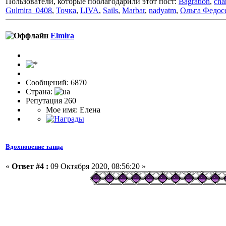
Пользователи, которые поблагодарили этот пост:
Bagration
,
cha
Gulmira_0408
,
Точка
,
LIVA
,
Sails
,
Marbar
,
nadyatm
,
Ольга Федос
Elmira
Сообщений: 6870
Страна:
Репутация 260
Мое имя: Елена
Вдохновение танца
«
Ответ #4 :
09 Октября 2020, 08:56:20 »