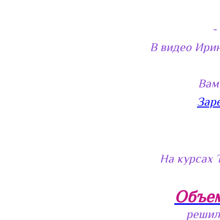
- Р
В видео Ири
Вам
Зар
На курсах 
Объем
решил