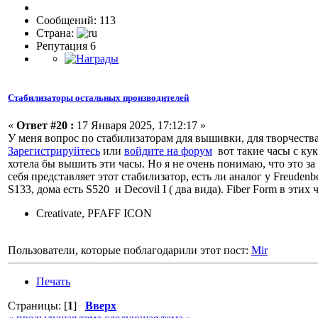
Сообщений: 113
Страна:
Репутация 6
Стабилизаторы остальных производителей
«
Ответ #20 :
17 Января 2025, 17:12:17 »
У меня вопрос по стабилизаторам для вышивки, для творчеств
Зарегистрируйтесь
или
войдите на форум
вот такие часы с кук
хотела бы вышить эти часы. Но я не очень понимаю, что это за
себя представляет этот стабилизатор, есть ли аналог у Freude
S133, дома есть S520 и Decovil I ( два вида). Fiber Form в эти
Creativate, PFAFF ICON
Пользователи, которые поблагодарили этот пост:
Mir
Печать
Страницы: [
1
]
Вверх