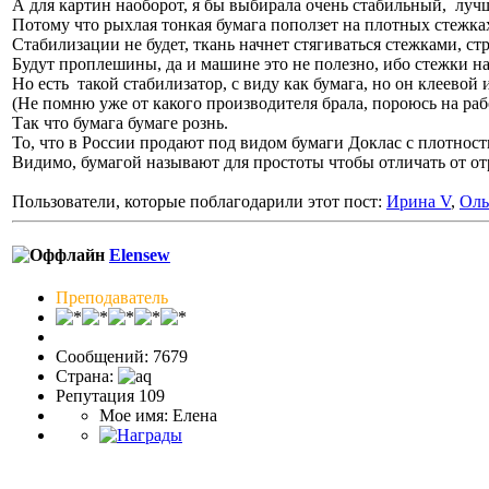
А для картин наоборот, я бы выбирала очень стабильный, лучш
Потому что рыхлая тонкая бумага поползет на плотных стежках
Стабилизации не будет, ткань начнет стягиваться стежками, ст
Будут проплешины, да и машине это не полезно, ибо стежки на
Но есть такой стабилизатор, с виду как бумага, но он клеевой
(Не помню уже от какого производителя брала, пороюсь на работ
Так что бумага бумаге рознь.
То, что в России продают под видом бумаги Доклас с плотность
Видимо, бумагой называют для простоты чтобы отличать от от
Пользователи, которые поблагодарили этот пост:
Ирина V
,
Оль
Elensew
Преподаватель
Сообщений: 7679
Страна:
Репутация 109
Мое имя: Елена