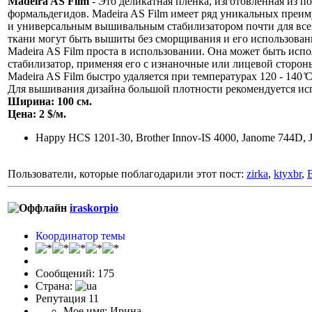
Madeira AS Film
- Это деликатная пленка, изготовленная из 
формальдегидов. Madeira AS Film имеет ряд уникальных преим
и универсальным вышивальным стабилизатором почти для всех
ткани могут быть вышиты без сморщивания и его использовани
Madeira AS Film проста в использовании. Она может быть испол
стабилизатор, применяя его с изнаночные или лицевой сторо
Madeira AS Film быстро удаляется при температурах 120 - 140 ̊С
Для вышивания дизайна большой плотности рекомендуется испо
Ширина: 100 см.
Цена: 2 $/м.
Happy HCS 1201-30, Brother Innov-IS 4000, Janome 744D, 
Пользователи, которые поблагодарили этот пост:
zirka
,
ktyxbr
,
iraskorpio
Координатор темы
Сообщений: 175
Страна:
Репутация 11
Мое имя: Ирина