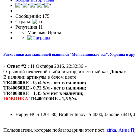
Сообщений: 175
Страна:
Репутация 11
Мое имя: Ирина
Расходники для машинной вышивки "Моя вышивалочка". Украина и дру
«
Ответ #2 :
11 Октября 2016, 22:32:36 »
Отрывной неклеевой стабилизатор, известный как
Доклас
.
В наличии артикулы в белом цвете
TR40040RE - 0,54 $/м - нет в наличии;
TR40060RE - 0,72 $/м - нет в наличии;
TR40080RE - 1,35 $/м нет в наличии;
НОВИНКА
TR400100RE - 1,5 $/м.
Happy HCS 1201-30, Brother Innov-IS 4000, Janome 744D, 
Пользователи, которые поблагодарили этот пост:
zirka
,
Анна П