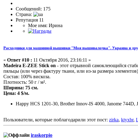
Сообщений: 175
Страна:
Репутация 11
Мое имя: Ирина
Расходники для машинной вышивки "Моя вышивалочка". Украина и дру
«
Ответ #10 :
11 Октября 2016, 23:16:11 »
Madeira E-ZEE Stick on
- этот отрывной самоклеющийся стаби
пяльцы (или через фактуру ткани, или из-за размера элементов)
Состав: 100% вискоза.
Плотность: 50 г / м².
Ширина: 75 см.
Цена: 4 $/м.
Happy HCS 1201-30, Brother Innov-IS 4000, Janome 744D, 
Пользователи, которые поблагодарили этот пост:
zirka
,
ktyxbr
,
L
iraskorpio