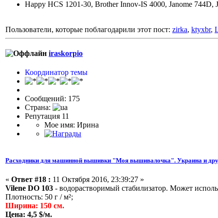
Happy HCS 1201-30, Brother Innov-IS 4000, Janome 744D, 
Пользователи, которые поблагодарили этот пост:
zirka
,
ktyxbr
,
L
iraskorpio
Координатор темы
Сообщений: 175
Страна:
Репутация 11
Мое имя: Ирина
Расходники для машинной вышивки "Моя вышивалочка". Украина и дру
«
Ответ #18 :
11 Октября 2016, 23:39:27 »
Vilene DO 103
- водорастворимый стабилизатор. Может использо
Плотность: 50 г / м²;
Ширина: 150 см.
Цена: 4,5 $/м.