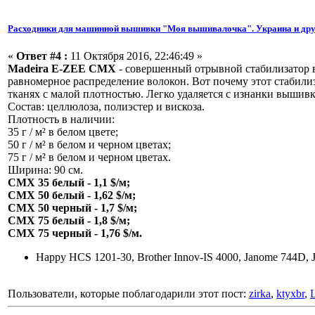
Расходники для машинной вышивки "Моя вышивалочка". Украина и дру
«
Ответ #4 :
11 Октября 2016, 22:46:49 »
Madeira E-ZEE CMX
- совершенный отрывной стабилизатор в
равномерное распределение волокон. Вот почему этот стабил
тканях с малой плотностью. Легко удаляется с изнанки вышивк
Состав: целлюлоза, полиэстер и вискоза.
Плотность в наличии:
35 г / м² в белом цвете;
50 г / м² в белом и черном цветах;
75 г / м² в белом и черном цветах.
Ширина: 90 см.
CMX 35 белый - 1,1 $/м;
CMX 50 белый - 1,62 $/м;
CMX 50 черный - 1,7 $/м;
CMX 75 белый - 1,8 $/м;
CMX 75 черный - 1,76 $/м.
Happy HCS 1201-30, Brother Innov-IS 4000, Janome 744D, 
Пользователи, которые поблагодарили этот пост:
zirka
,
ktyxbr
,
L