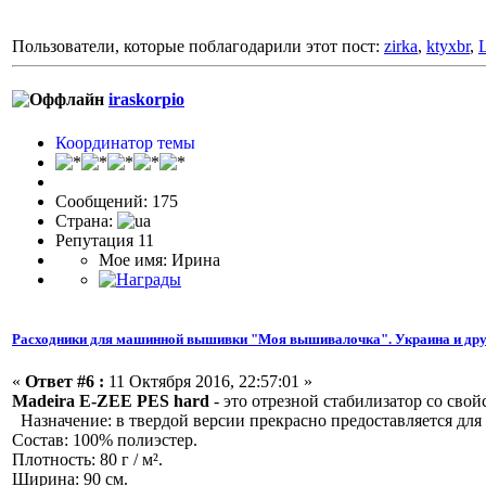
Пользователи, которые поблагодарили этот пост:
zirka
,
ktyxbr
,
L
iraskorpio
Координатор темы
Сообщений: 175
Страна:
Репутация 11
Мое имя: Ирина
Расходники для машинной вышивки "Моя вышивалочка". Украина и дру
«
Ответ #6 :
11 Октября 2016, 22:57:01 »
Madeira E-ZEE PES hard
- это отрезной стабилизатор со сво
Назначение: в твердой версии прекрасно предоставляется для
Состав: 100% полиэстер.
Плотность: 80 г / м².
Ширина: 90 см.