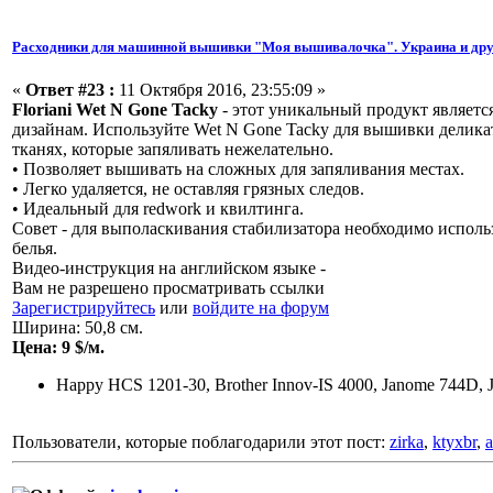
Расходники для машинной вышивки "Моя вышивалочка". Украина и дру
«
Ответ #23 :
11 Октября 2016, 23:55:09 »
Floriani Wet N Gone Tacky
- этот уникальный продукт являет
дизайнам. Используйте Wet N Gone Tacky для вышивки деликатн
тканях, которые запяливать нежелательно.
• Позволяет вышивать на сложных для запяливания местах.
• Легко удаляется, не оставляя грязных следов.
• Идеальный для redwork и квилтинга.
Совет - для выполаскивания стабилизатора необходимо использ
белья.
Видео-инструкция на английском языке -
Вам не разрешено просматривать ссылки
Зарегистрируйтесь
или
войдите на форум
Ширина: 50,8 см.
Цена: 9 $/м.
Happy HCS 1201-30, Brother Innov-IS 4000, Janome 744D, 
Пользователи, которые поблагодарили этот пост:
zirka
,
ktyxbr
,
a