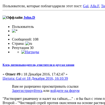
Пользователи, которые поблагодарили этот пост:
Gal
,
Alla.F
,
Т
John.D
Пользовaтeль
Сообщений: 108
Страна:
Репутация 30
Клеи, пятновыводители, очистители и другая химия
«
Ответ #9 :
18 Декабря 2016, 17:42:47 »
Цитата: Gal от 18 Декабря 2016, 16:10:39
Вам не разрешено просматривать ссылки
Зарегистрируйтесь
или
войдите на форум
"Растворяет ржавчину и налет на гайках,..." - я бы был с эти
Второй - "Чистящий спрей против окисления на основе раство