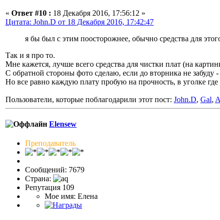
«
Ответ #10 :
18 Декабря 2016, 17:56:12 »
Цитата: John.D от 18 Декабря 2016, 17:42:47
я бы был с этим поосторожнее, обычно средства для это
Так и я про то.
Мне кажется, лучше всего средства для чистки плат (на картин
С обратной стороны фото сделаю, если до вторника не забуду -
Но все равно каждую плату пробую на прочность, в уголке где
Пользователи, которые поблагодарили этот пост:
John.D
,
Gal
,
A
Elensew
Преподаватель
Сообщений: 7679
Страна:
Репутация 109
Мое имя: Елена