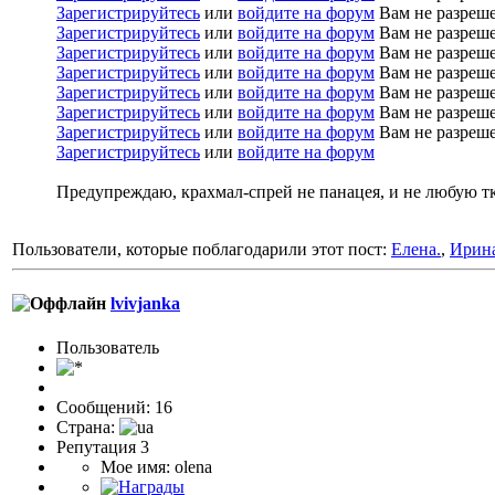
Зарегистрируйтесь
или
войдите на форум
Вам не разреше
Зарегистрируйтесь
или
войдите на форум
Вам не разреше
Зарегистрируйтесь
или
войдите на форум
Вам не разреше
Зарегистрируйтесь
или
войдите на форум
Вам не разреше
Зарегистрируйтесь
или
войдите на форум
Вам не разреше
Зарегистрируйтесь
или
войдите на форум
Вам не разреше
Зарегистрируйтесь
или
войдите на форум
Вам не разреше
Зарегистрируйтесь
или
войдите на форум
Предупреждаю, крахмал-спрей не панацея, и не любую тк
Пользователи, которые поблагодарили этот пост:
Елена.
,
Ирин
lvivjanka
Пользоватeль
Сообщений: 16
Страна:
Репутация 3
Мое имя: olena