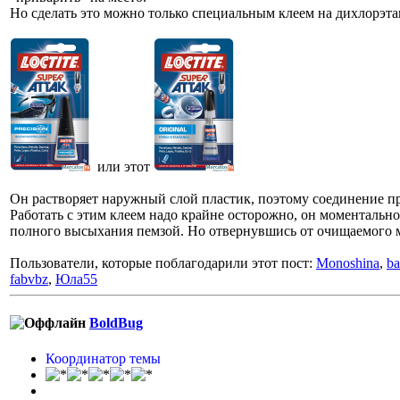
Но сделать это можно только специальным клеем на дихлорэтано
или этот
Он растворяет наружный слой пластик, поэтому соединение пр
Работать с этим клеем надо крайне осторожно, он моментально
полного высыхания пемзой. Но отвернувшись от очищаемого м
Пользователи, которые поблагодарили этот пост:
Monoshina
,
ba
fabvbz
,
Юла55
BoldBug
Координатор темы