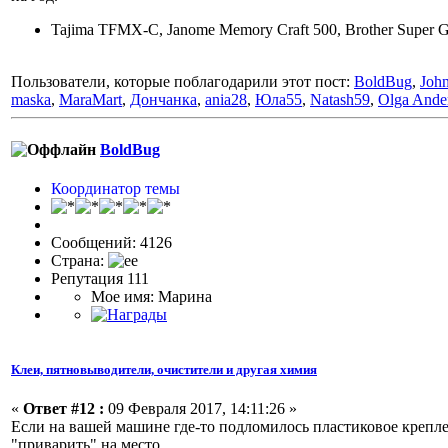
Tajima TFMX-C, Janome Memory Craft 500, Brother Super Gal
Пользователи, которые поблагодарили этот пост:
BoldBug
,
Joh
maska
,
MaraMart
,
Дончанка
,
ania28
,
Юла55
,
Natash59
,
Olga Ande
BoldBug
Координатор темы
Сообщений: 4126
Страна:
Репутация 111
Мое имя: Марина
Клеи, пятновыводители, очистители и другая химия
«
Ответ #12 :
09 Февраля 2017, 14:11:26 »
Если на вашей машине где-то подломилось пластиковое крепле
"приварить" на место.