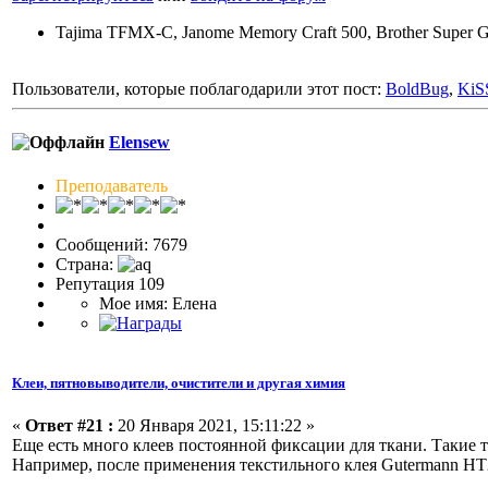
Tajima TFMX-C, Janome Memory Craft 500, Brother Super Gal
Пользователи, которые поблагодарили этот пост:
BoldBug
,
KiS
Elensew
Преподаватель
Сообщений: 7679
Страна:
Репутация 109
Мое имя: Елена
Клеи, пятновыводители, очистители и другая химия
«
Ответ #21 :
20 Января 2021, 15:11:22 »
Еще есть много клеев постоянной фиксации для ткани. Такие
Например, после применения текстильного клея Gutermann HT2