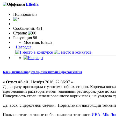
Ellesha
Пользовaтeль
Сообщений: 431
Страна:
Репутация 86
Мое имя: Елеша
Награды
Клеи, пятновыводители, очистители и другая химия
«
Ответ #3 :
01 Ноября 2016, 22:36:07 »
Да, я сразу прогладила с утюгом с обоих сторон. Корочка воска
ацетоновыми растворителями, мыльным раствором, уже потом, п
Поверхность стола неполированного коричневая, не увидела тре
Да, воск с церковной свечки. Нормальный настоящий темный.
Пользователи, которые поблагодарили этот пост:
ИВА
,
Mir
,
До