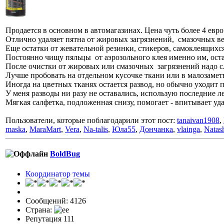
Продается в основном в автомагазинах. Цена чуть более 4 евро
Отлично удаляет пятна от жировых загрязнений, смазочных вещ
Еще остатки от жевательной резинки, стикеров, самоклеящихся 
Постоянно чищу пяльцы от аэрозольного клея именно им, оста
После очистки от жировых или смазочных загрязнений надо сл
Лучше пробовать на отдельном кусочке ткани или в малозамет
Иногда на цветных тканях остается развод, но обычно уходит п
У меня разводы ни разу не оставались, использую последние ле
Мягкая салфетка, подложенная снизу, помогает - впитывает уд
Пользователи, которые поблагодарили этот пост:
tanaivan1908
,
maska
,
MaraMart
,
Vera
,
Na-talis
,
Юла55
,
Дончанка
,
vlainga
,
Natas
BoldBug
Координатор темы
Сообщений: 4126
Страна:
Репутация 111