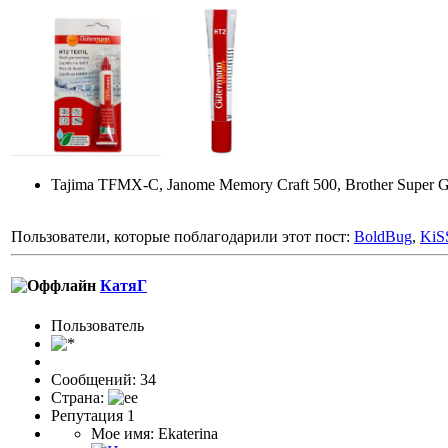
Tajima TFMX-C, Janome Memory Craft 500, Brother Super Gal
Пользователи, которые поблагодарили этот пост:
BoldBug
,
KiS
КатяГ
Пользоватeль
Сообщений: 34
Страна:
Репутация 1
Мое имя: Ekaterina