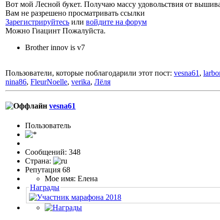
Вот мой Лесной букет. Получаю массу удовольствия от вышива
Вам не разрешено просматривать ссылки
Зарегистрируйтесь
или
войдите на форум
Можно Гиацинт Пожалуйста.
Brother innov is v7
Пользователи, которые поблагодарили этот пост:
vesna61
,
larbo
nina86
,
FleurNoelle
,
verika
,
Лёля
vesna61
Пользовaтeль
Сообщений: 348
Страна:
Репутация 68
Мое имя: Елена
Награды