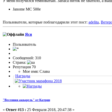
У меня получился темноватый. Запаса ниток не хватило, а выш
Janome MC 500e
Пользователи, которые поблагодарили этот пост:
adelita
,
Ветер
Яся
Пользовaтeль
Сообщений: 310
Страна:
Репутация 70
Мое имя: Слава
Награды
"Весенняя акварель" от Катрин
«
Ответ #13 :
25 Февраля 2018, 20:47:38 »