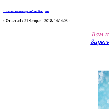
"Весенняя акварель" от Катрин
«
Ответ #4 :
21 Февраля 2018, 14:14:08 »
Вам н
Зарег