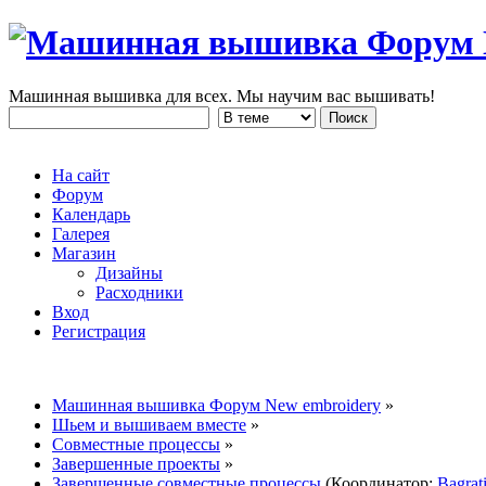
Машинная вышивка для всех. Мы научим вас вышивать!
На сайт
Форум
Календарь
Галерея
Магазин
Дизайны
Расходники
Вход
Регистрация
Машинная вышивка Форум New embroidery
»
Шьем и вышиваем вместе
»
Совместные процессы
»
Завершенные проекты
»
Завершенные совместные процессы
(Координатор:
Bagrat