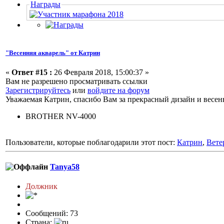
Награды
"Весенняя акварель" от Катрин
«
Ответ #15 :
26 Февраля 2018, 15:00:37 »
Вам не разрешено просматривать ссылки
Зарегистрируйтесь
или
войдите на форум
Уважаемая Катрин, спасибо Вам за прекрасный дизайн и весе
BROTHER NV-4000
Пользователи, которые поблагодарили этот пост:
Катрин
,
Вете
Tanya58
Должник
Сообщений: 73
Страна: