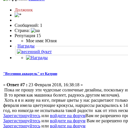
Должник
Сообщений: 1
Страна:
Репутация 15
Мое имя: Юлия
Награды
"Весенняя акварель" от Катрин
«
Ответ #7 :
23 Февраля 2018, 16:38:18 »
Пока не прошу эти чудесные солнечные дизайны, поскольку и
В то время как машинка болеет, радуюсь другим мелочам).
Хоть я я и живу на юге, первые цветы у нас расцветают толь
февраля имела цветующие крокусы, нарциссы раскрылись к 14 
год, но никогда не испытывала такой радости как от этих не
Зарегистрируйтесь
или
войдите на форум
Вам не разрешено пр
Зарегистрируйтесь
или
войдите на форум
Вам не разрешено пр
Зарегистрируйтесь
или
войдите на форум