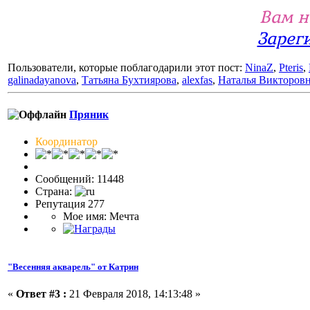
Вам н
Зарег
Пользователи, которые поблагодарили этот пост:
NinaZ
,
Pteris
,
galinadayanova
,
Татьяна Бухтиярова
,
alexfas
,
Наталья Викторов
Пряник
Координатор
Сообщений: 11448
Страна:
Репутация 277
Мое имя: Мечта
"Весенняя акварель" от Катрин
«
Ответ #3 :
21 Февраля 2018, 14:13:48 »