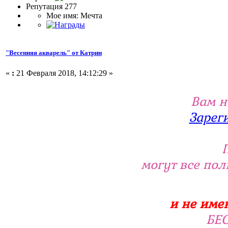
Репутация 277
Мое имя: Мечта
"Весенняя акварель" от Катрин
«
:
21 Февраля 2018, 14:12:29 »
Вам н
Зарег
могут все по
и не име
БЕ