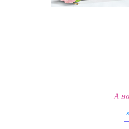
А на
"