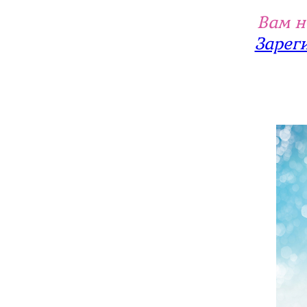
Вам н
Зарег