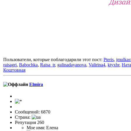
Дизай
Пользователи, которые поблагодарили этот пост:
Pteris
,
jmulkas
raisagri
,
Babochka
,
Raisa_tr
,
galinadayanova
,
Valirina4
,
ktyxbr
,
Ната
Коштовная
Elmira
Сообщений: 6870
Страна:
Репутация 260
Мое имя: Елена