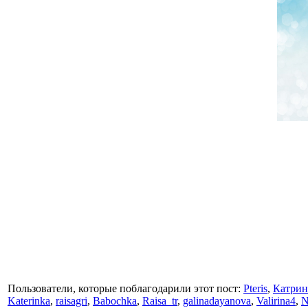
Пользователи, которые поблагодарили этот пост:
Pteris
,
Катрин
Katerinka
,
raisagri
,
Babochka
,
Raisa_tr
,
galinadayanova
,
Valirina4
,
N