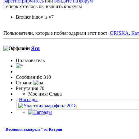
Зарегистрируйтесь
или
войдите на форум
Теперь хотелось бы вышить крокусы
Brother innov is v7
Пользователи, которые поблагодарили этот пост:
ORISKA
,
Ка
Яся
Пользовaтeль
Сообщений: 310
Страна:
Репутация 70
Мое имя: Слава
Награды
"Весенняя акварель" от Катрин