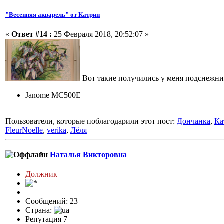
"Весенняя акварель" от Катрин
«
Ответ #14 :
25 Февраля 2018, 20:52:07 »
Вот такие получились у меня подснежни
Janome MC500E
Пользователи, которые поблагодарили этот пост:
Дончанка
,
Ка
FleurNoelle
,
verika
,
Лёля
Наталья Викторовна
Должник
Сообщений: 23
Страна:
Репутация 7