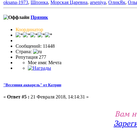
oksana-1973
,
Шпонка
,
Морская Царевна
,
arseniya
,
ОликЯк
,
Оль
Пряник
Координатор
Сообщений: 11448
Страна:
Репутация 277
Мое имя: Мечта
"Весенняя акварель" от Катрин
«
Ответ #5 :
21 Февраля 2018, 14:14:31 »
Вам н
Зарег