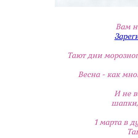
Вам н
Зарег
Тают дни морозного 
Весна - как мно
И не в
шапки,
1 марта в д
Та