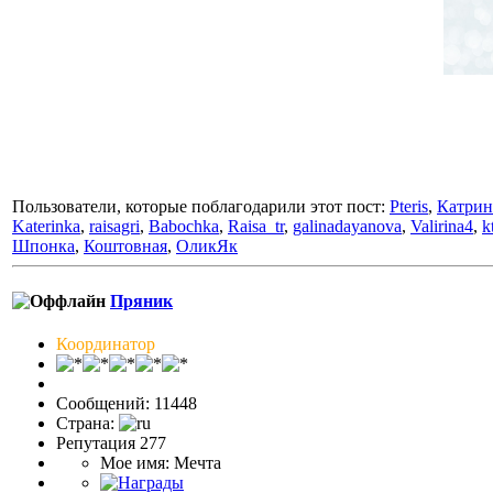
Пользователи, которые поблагодарили этот пост:
Pteris
,
Катрин
Katerinka
,
raisagri
,
Babochka
,
Raisa_tr
,
galinadayanova
,
Valirina4
,
k
Шпонка
,
Коштовная
,
ОликЯк
Пряник
Координатор
Сообщений: 11448
Страна:
Репутация 277
Мое имя: Мечта