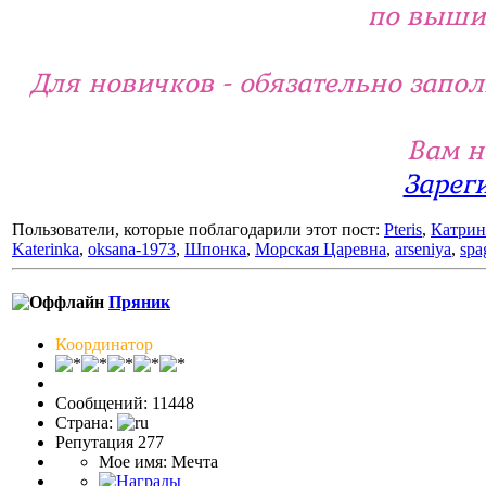
по вышив
Для новичков - обязательно запо
Вам н
Зарег
Пользователи, которые поблагодарили этот пост:
Pteris
,
Катрин
Katerinka
,
oksana-1973
,
Шпонка
,
Морская Царевна
,
arseniya
,
spa
Пряник
Координатор
Сообщений: 11448
Страна:
Репутация 277
Мое имя: Мечта