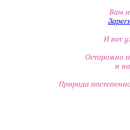
Вам н
Зарег
И вот 
Осторожно н
и н
Природа постепенн