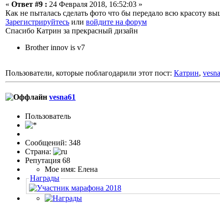
«
Ответ #9 :
24 Февраля 2018, 16:52:03 »
Как не пыталась сделать фото что бы передало всю красоту в
Зарегистрируйтесь
или
войдите на форум
Спасибо Катрин за прекрасный дизайн
Brother innov is v7
Пользователи, которые поблагодарили этот пост:
Катрин
,
vesn
vesna61
Пользовaтeль
Сообщений: 348
Страна:
Репутация 68
Мое имя: Елена
Награды