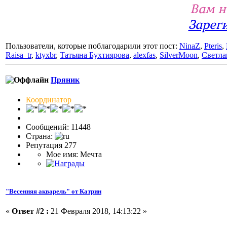
Вам н
Зарег
Пользователи, которые поблагодарили этот пост:
NinaZ
,
Pteris
,
Raisa_tr
,
ktyxbr
,
Татьяна Бухтиярова
,
alexfas
,
SilverMoon
,
Светла
Пряник
Координатор
Сообщений: 11448
Страна:
Репутация 277
Мое имя: Мечта
"Весенняя акварель" от Катрин
«
Ответ #2 :
21 Февраля 2018, 14:13:22 »