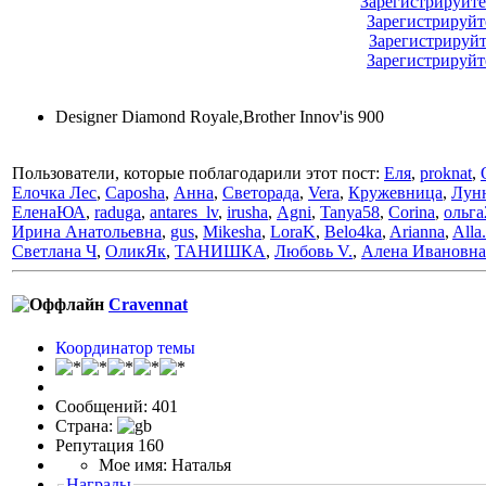
Зарегистрируйте
Зарегистрируйт
Зарегистрируйт
Зарегистрируйт
Designer Diamond Royale,Brother Innov'is 900
Пользователи, которые поблагодарили этот пост:
Еля
,
proknat
,
Елочка Лес
,
Caposha
,
Анна
,
Светорада
,
Vera
,
Кружевница
,
Лун
ЕленаЮА
,
raduga
,
antares_lv
,
irusha
,
Аgni
,
Tanya58
,
Corina
,
ольга
Ирина Анатольевна
,
gus
,
Mikesha
,
LoraK
,
Belo4ka
,
Arianna
,
Alla
Светлана Ч
,
ОликЯк
,
ТАНИШКА
,
Любовь V.
,
Алена Ивановна
Cravennat
Координатор темы
Сообщений: 401
Страна:
Репутация 160
Мое имя: Наталья
Награды