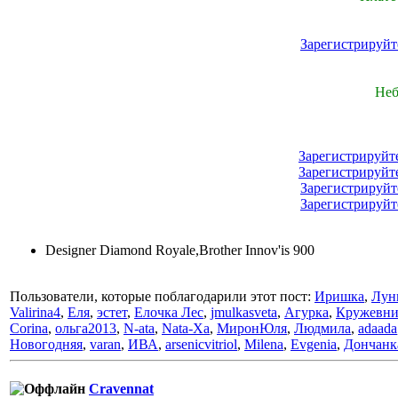
Зарегистрируйт
Неб
Зарегистрируйт
Зарегистрируйт
Зарегистрируйт
Зарегистрируйт
Designer Diamond Royale,Brother Innov'is 900
Пользователи, которые поблагодарили этот пост:
Иришка
,
Лун
Valirina4
,
Еля
,
эстет
,
Елочка Лес
,
jmulkasveta
,
Агурка
,
Кружевни
Corina
,
ольга2013
,
N-ata
,
Nata-Xa
,
МиронЮля
,
Людмила
,
adaada
Новогодняя
,
varan
,
ИВА
,
arsenicvitriol
,
Milena
,
Evgenia
,
Дончанк
Cravennat