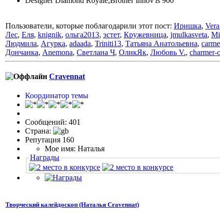
Designer Diamond Royale,Brother Innov'is 900
Пользователи, которые поблагодарили этот пост:
Иришка
,
Vera
Лес
,
Еля
,
knignik
,
ольга2013
,
эстет
,
Кружевница
,
jmulkasveta
,
Mi
Людмила
,
Агурка
,
adaada
,
Triniti13
,
Татьяна Анатольевна
,
carm
Дончанка
,
Anemona
,
Светлана Ч
,
ОликЯк
,
Любовь V.
,
charmer-
Cravennat
Координатор темы
Сообщений: 401
Страна:
Репутация 160
Мое имя: Наталья
Награды
Творческий калейдоскоп (Наталья Cravennat)