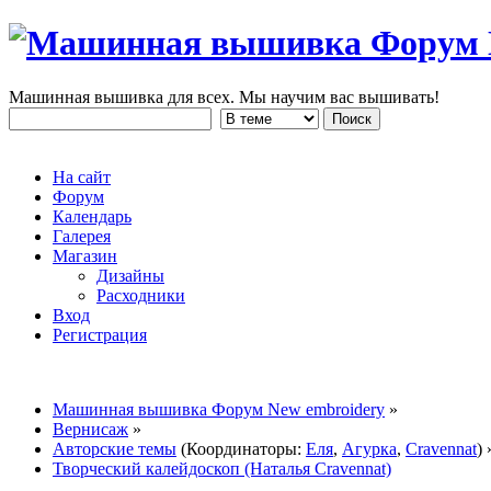
Машинная вышивка для всех. Мы научим вас вышивать!
На сайт
Форум
Календарь
Галерея
Магазин
Дизайны
Расходники
Вход
Регистрация
Машинная вышивка Форум New embroidery
»
Вернисаж
»
Авторские темы
(Координаторы:
Еля
,
Агурка
,
Cravennat
) 
Творческий калейдоскоп (Наталья Cravennat)