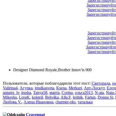
Зарегистрируйт
Зарегистрируйт
Зарегистрируйт
Зарегистрируйт
Зарегистрируйт
Зарегистрируйт
Зарегистрируйт
Зарегистрируйте
Зарегистрируйт
Designer Diamond Royale,Brother Innov'is 900
Пользователи, которые поблагодарили этот пост:
Светорада
,
s
Valirina4
,
Агурка
,
jmulkasveta
,
Ksena
,
Merkuri
,
Арт-Лоскут
,
Елоч
antares_lv
,
irusha
,
Tanya58
,
марта
,
Corina
,
ольга2013
,
N-ata
,
Nata-
Mikesha
,
LoraK
,
kokteil
,
Belo4ka
,
Alla.F
,
lenhik
,
Fartun
,
Donna Si
,
Любовь V.
,
Алена Ивановна
,
charmer-oks
,
таталька
Cravennat