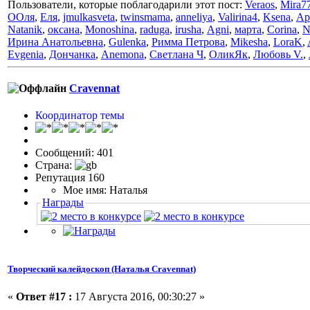
Пользователи, которые поблагодарили этот пост:
Veraos
,
Mira7
ООля
,
Еля
,
jmulkasveta
,
twinsmama
,
anneliya
,
Valirina4
,
Ksena
,
Ар
Natanik
,
оксана
,
Monoshina
,
raduga
,
irusha
,
Аgni
,
марта
,
Corina
,
N
Ирина Анатольевна
,
Gulenka
,
Римма Петрова
,
Mikesha
,
LoraK
,
Evgenia
,
Дончанка
,
Anemona
,
Светлана Ч
,
ОликЯк
,
Любовь V.
,
Cravennat
Координатор темы
Сообщений: 401
Страна:
Репутация 160
Мое имя: Наталья
Награды
Творческий калейдоскоп (Наталья Cravennat)
«
Ответ #17 :
17 Августа 2016, 00:30:27 »