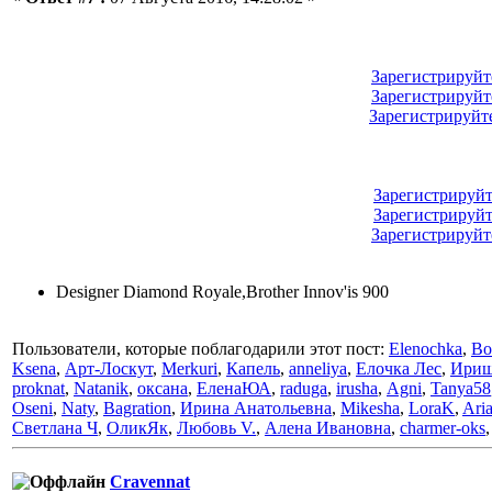
Зарегистрируйт
Зарегистрируйт
Зарегистрируйт
Зарегистрируйт
Зарегистрируйт
Зарегистрируйт
Designer Diamond Royale,Brother Innov'is 900
Пользователи, которые поблагодарили этот пост:
Elenochka
,
Bo
Ksena
,
Арт-Лоскут
,
Merkuri
,
Капель
,
anneliya
,
Елочка Лес
,
Ириш
proknat
,
Natanik
,
оксана
,
ЕленаЮА
,
raduga
,
irusha
,
Аgni
,
Tanya58
Oseni
,
Naty
,
Bagration
,
Ирина Анатольевна
,
Mikesha
,
LoraK
,
Ari
Светлана Ч
,
ОликЯк
,
Любовь V.
,
Алена Ивановна
,
charmer-oks
Cravennat