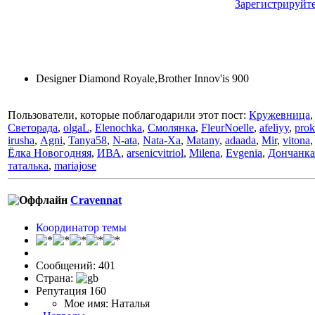
Зарегистрируйт
Designer Diamond Royale,Brother Innov'is 900
Пользователи, которые поблагодарили этот пост:
Кружевница
Светорада
,
olgaL
,
Elenochka
,
Смолянка
,
FleurNoelle
,
afeliyy
,
prok
irusha
,
Аgni
,
Tanya58
,
N-ata
,
Nata-Xa
,
Matany
,
adaada
,
Mir
,
vitona
Ёлка Новогодняя
,
ИВА
,
arsenicvitriol
,
Milena
,
Evgenia
,
Дончанка
таталька
,
mariajose
Cravennat
Координатор темы
Сообщений: 401
Страна:
Репутация 160
Мое имя: Наталья