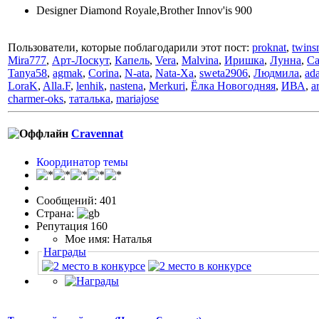
Designer Diamond Royale,Brother Innov'is 900
Пользователи, которые поблагодарили этот пост:
proknat
,
twin
Mira777
,
Арт-Лоскут
,
Капель
,
Vera
,
Malvina
,
Иришка
,
Лунна
,
Ca
Tanya58
,
agmak
,
Corina
,
N-ata
,
Nata-Xa
,
sweta2906
,
Людмила
,
ad
LoraK
,
Alla.F
,
lenhik
,
nastena
,
Merkuri
,
Ёлка Новогодняя
,
ИВА
,
a
charmer-oks
,
таталька
,
mariajose
Cravennat
Координатор темы
Сообщений: 401
Страна:
Репутация 160
Мое имя: Наталья
Награды