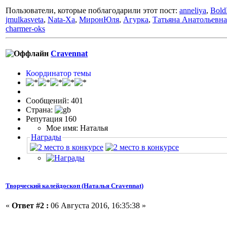
Пользователи, которые поблагодарили этот пост:
anneliya
,
Bol
jmulkasveta
,
Nata-Xa
,
МиронЮля
,
Агурка
,
Татьяна Анатольевна
charmer-oks
Cravennat
Координатор темы
Сообщений: 401
Страна:
Репутация 160
Мое имя: Наталья
Награды
Творческий калейдоскоп (Наталья Cravennat)
«
Ответ #2 :
06 Августа 2016, 16:35:38 »