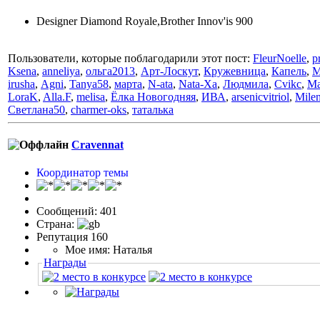
Designer Diamond Royale,Brother Innov'is 900
Пользователи, которые поблагодарили этот пост:
FleurNoelle
,
p
Ksena
,
anneliya
,
ольга2013
,
Арт-Лоскут
,
Кружевница
,
Капель
,
M
irusha
,
Аgni
,
Tanya58
,
марта
,
N-ata
,
Nata-Xa
,
Людмила
,
Cvikc
,
Ma
LoraK
,
Alla.F
,
melisa
,
Ёлка Новогодняя
,
ИВА
,
arsenicvitriol
,
Mile
Светлана50
,
charmer-oks
,
таталька
Cravennat
Координатор темы
Сообщений: 401
Страна:
Репутация 160
Мое имя: Наталья
Награды