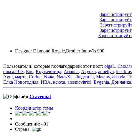
Зарегистрируйт
Зарегистрируйт
Зарегистрируйт
Зарегистрируйт
Зарегистрируйт
Designer Diamond Royale,Brother Innov'is 900
Пользователи, которые поблагодарили этот пост:
olgaL
,
Смоля
ольга2013
,
Еля
,
Кружевница
,
Arianna
,
Агурка
,
anneliya
,
len_kras
Аgni
,
марта
,
Corina
,
N-ata
,
Nata-Xa
,
Людмила
,
Matany
,
adaada
,
Tr
Ёлка Новогодняя
,
ИВА
,
ксюха
,
arsenicvitriol
,
Evgenia
,
Дончанка
Cravennat
Координатор темы
Сообщений: 401
Страна: