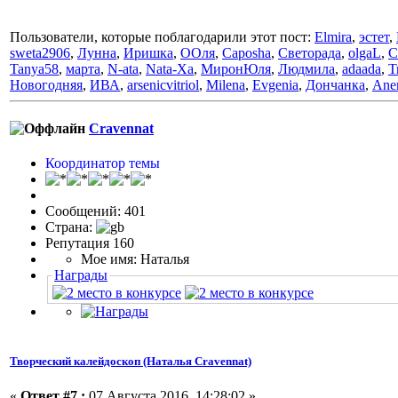
Пользователи, которые поблагодарили этот пост:
Elmira
,
эстет
,
sweta2906
,
Лунна
,
Иришка
,
ООля
,
Caposha
,
Светорада
,
olgaL
,
С
Tanya58
,
марта
,
N-ata
,
Nata-Xa
,
МиронЮля
,
Людмила
,
adaada
,
T
Новогодняя
,
ИВА
,
arsenicvitriol
,
Milena
,
Evgenia
,
Дончанка
,
Ane
Cravennat
Координатор темы
Сообщений: 401
Страна:
Репутация 160
Мое имя: Наталья
Награды
Творческий калейдоскоп (Наталья Cravennat)
«
Ответ #7 :
07 Августа 2016, 14:28:02 »