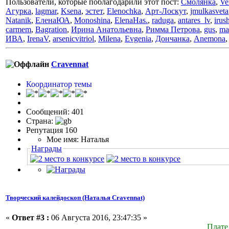
Пользователи, которые поблагодарили этот пост:
Смолянка
,
Ve
Агурка
,
lagmar
,
Ksena
,
эстет
,
Elenochka
,
Арт-Лоскут
,
jmulkasveta
Natanik
,
ЕленаЮА
,
Monoshina
,
ElenaHas.
,
raduga
,
antares_lv
,
irus
carmem
,
Bagration
,
Ирина Анатольевна
,
Римма Петрова
,
gus
,
ma
ИВА
,
IrenaV
,
arsenicvitriol
,
Milena
,
Evgenia
,
Дончанка
,
Anemona
Cravennat
Координатор темы
Сообщений: 401
Страна:
Репутация 160
Мое имя: Наталья
Награды
Творческий калейдоскоп (Наталья Cravennat)
«
Ответ #3 :
06 Августа 2016, 23:47:35 »
Плате 