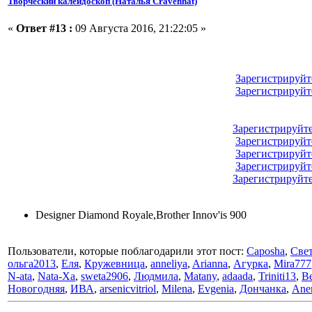
Творческий калейдоскоп (Наталья Cravennat)
«
Ответ #13 :
09 Августа 2016, 21:22:05 »
Зарегистрируйт
Зарегистрируйт
Зарегистрируйт
Зарегистрируйт
Зарегистрируйт
Зарегистрируйт
Зарегистрируйт
Designer Diamond Royale,Brother Innov'is 900
Пользователи, которые поблагодарили этот пост:
Caposha
,
Све
ольга2013
,
Еля
,
Кружевница
,
anneliya
,
Arianna
,
Агурка
,
Mira777
N-ata
,
Nata-Xa
,
sweta2906
,
Людмила
,
Matany
,
adaada
,
Triniti13
,
В
Новогодняя
,
ИВА
,
arsenicvitriol
,
Milena
,
Evgenia
,
Дончанка
,
Ane