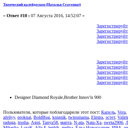
Творческий калейдоскоп (Наталья Cravennat)
«
Ответ #10 :
07 Августа 2016, 14:52:07 »
Зарегистрируйт
Зарегистрируйт
Зарегистрируйт
Зарегистрируйт
Зарегистрируйт
Зарегистрируйт
Зарегистрируйт
Зарегистрируйт
Зарегистрируйт
Designer Diamond Royale,Brother Innov'is 900
Пользователи, которые поблагодарили этот пост:
Капель
,
Vera
,
afeliyy
,
proknat
,
BoldBug
,
knignik
,
twinsmama
,
Elmira
,
эстет
,
Valir
raduga
,
irusha
,
Аgni
,
Tanya58
,
марта
,
N-ata
,
Nata-Xa
,
sweta2906
,
Mikesha
,
LoraK
,
Alla.F
,
lenhik
,
melisa
,
Ёлка Новогодняя
,
ИВА
,
ar