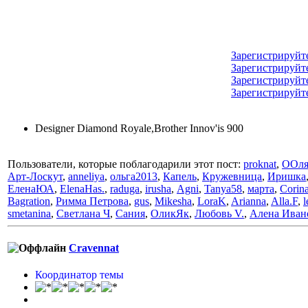
Зарегистрируйт
Зарегистрируйт
Зарегистрируйт
Зарегистрируйт
Designer Diamond Royale,Brother Innov'is 900
Пользователи, которые поблагодарили этот пост:
proknat
,
ООл
Арт-Лоскут
,
anneliya
,
ольга2013
,
Капель
,
Кружевница
,
Иришка
ЕленаЮА
,
ElenaHas.
,
raduga
,
irusha
,
Аgni
,
Tanya58
,
марта
,
Corin
Bagration
,
Римма Петрова
,
gus
,
Mikesha
,
LoraK
,
Arianna
,
Alla.F
,
l
smetanina
,
Светлана Ч
,
Сания
,
ОликЯк
,
Любовь V.
,
Алена Иван
Cravennat
Координатор темы