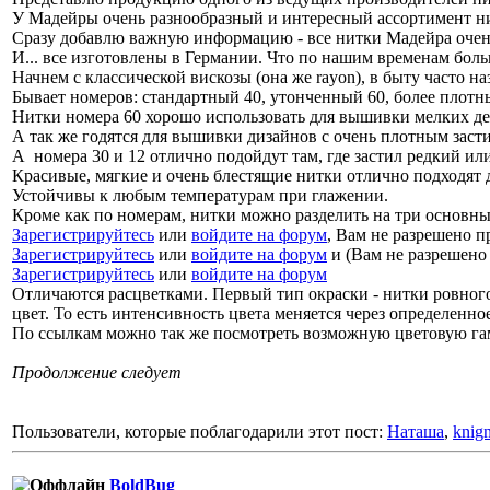
У Мадейры очень разнообразный и интересный ассортимент н
Сразу добавлю важную информацию - все нитки Мадейра очень
И... все изготовлены в Германии. Что по нашим временам боль
Начнем с классической вискозы (она же rayon), в быту часто н
Бывает номеров: стандартный 40, утонченный 60, более плотны
Нитки номера 60 хорошо использовать для вышивки мелких де
А так же годятся для вышивки дизайнов с очень плотным заст
А номера 30 и 12 отлично подойдут там, где застил редкий 
Красивые, мягкие и очень блестящие нитки отлично подходят 
Устойчивы к любым температурам при глажении.
Кроме как по номерам, нитки можно разделить на три основн
Зарегистрируйтесь
или
войдите на форум
, Вам не разрешено 
Зарегистрируйтесь
или
войдите на форум
и (Вам не разрешено
Зарегистрируйтесь
или
войдите на форум
Отличаются расцветками. Первый тип окраски - нитки ровног
цвет. То есть интенсивность цвета меняется через определенн
По ссылкам можно так же посмотреть возможную цветовую гам
Продолжение следует
Пользователи, которые поблагодарили этот пост:
Наташа
,
knig
BoldBug