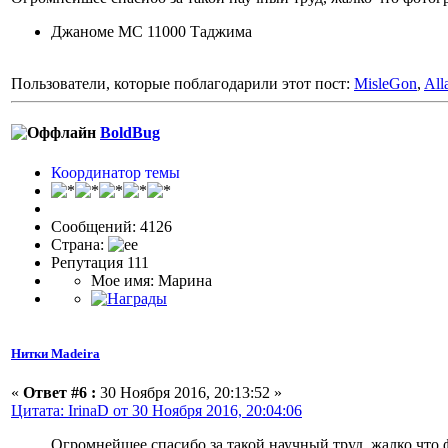
Джаноме МС 11000 Таджима
Пользователи, которые поблагодарили этот пост:
MisleGon
,
All
BoldBug
Координатор темы
Сообщений: 4126
Страна:
Репутация 111
Мое имя: Марина
Нитки Madeira
«
Ответ #6 :
30 Ноября 2016, 20:13:52 »
Цитата: IrinaD от 30 Ноября 2016, 20:04:06
Огромнейшее спасибо за такой научный труд, жалко что 