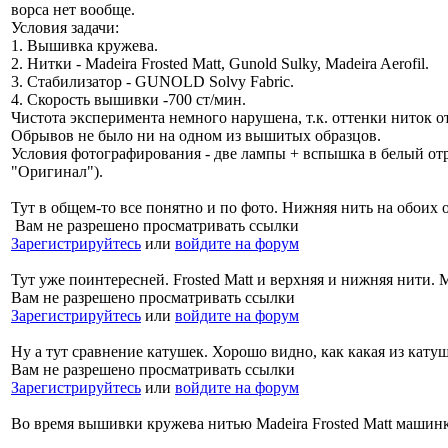
ворса нет вообще.
Условия задачи:
1. Вышивка кружева.
2. Нитки - Madeira Frosted Matt, Gunold Sulky, Madeira Aerofil.
3. Стабилизатор - GUNOLD Solvy Fabric.
4. Скорость вышивки -700 ст/мин.
Чистота эксперимента немного нарушена, т.к. оттенки ниток 
Обрывов не было ни на одном из вышитых образцов.
Условия фотографирования - две лампы + вспышка в белый отр
"Оригинал").
Тут в общем-то все понятно и по фото. Нижняя нить на обоих о
Вам не разрешено просматривать ссылки
Зарегистрируйтесь
или
войдите на форум
Тут уже поинтересней. Frosted Matt и верхняя и нижняя нити. Ma
Вам не разрешено просматривать ссылки
Зарегистрируйтесь
или
войдите на форум
Ну а тут сравнение катушек. Хорошо видно, как какая из катуш
Вам не разрешено просматривать ссылки
Зарегистрируйтесь
или
войдите на форум
Во время вышивки кружева нитью Madeira Frosted Matt машинк