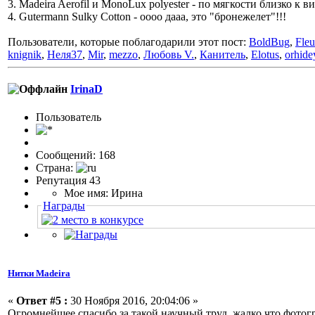
3. Madeira Aerofil и MonoLux polyester - по мягкости близко к
4. Gutermann Sulky Cotton - оооо дааа, это "бронежелет"!!!
Пользователи, которые поблагодарили этот пост:
BoldBug
,
Fleu
knignik
,
Неля37
,
Mir
,
mezzo
,
Любовь V.
,
Канитель
,
Elotus
,
orhide
IrinaD
Пользовaтeль
Сообщений: 168
Страна:
Репутация 43
Мое имя: Ирина
Награды
Нитки Madeira
«
Ответ #5 :
30 Ноября 2016, 20:04:06 »
Огромнейшее спасибо за такой научный труд, жалко что фотог