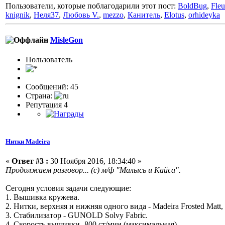
Пользователи, которые поблагодарили этот пост:
BoldBug
,
Fleu
knignik
,
Неля37
,
Любовь V.
,
mezzo
,
Канитель
,
Elotus
,
orhideyka
MisleGon
Пользоватeль
Сообщений: 45
Страна:
Репутация 4
Нитки Madeira
«
Ответ #3 :
30 Ноября 2016, 18:34:40 »
Продолжаем разговор... (с) м/ф "Малысь и Кайса".
Сегодня условия задачи следующие:
1. Вышивка кружева.
2. Нитки, верхняя и нижняя одного вида - Madeira Frosted Matt,
3. Стабилизатор - GUNOLD Solvy Fabric.
4. Скорость вышивки -800 ст/мин (максимальная).