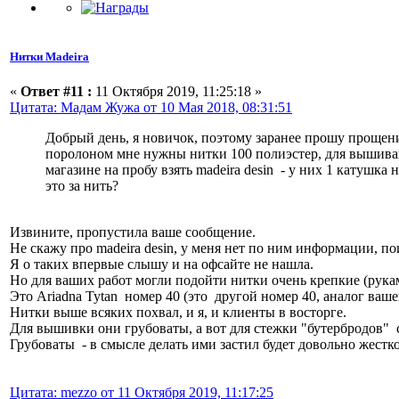
Нитки Madeira
«
Ответ #11 :
11 Октября 2019, 11:25:18 »
Цитата: Мадам Жужа от 10 Мая 2018, 08:31:51
Добрый день, я новичок, поэтому заранее прошу прощени
поролоном мне нужны нитки 100 полиэстер, для вышивания
магазине на пробу взять madeira desin - у них 1 катушка
это за нить?
Извините, пропустила ваше сообщение.
Не скажу про madeira desin, у меня нет по ним информации, 
Я о таких впервые слышу и на офсайте не нашла.
Но для ваших работ могли подойти нитки очень крепкие (рука
Это Ariadna Tytan номер 40 (это другой номер 40, аналог ваше
Нитки выше всяких похвал, и я, и клиенты в восторге.
Для вышивки они грубоваты, а вот для стежки "бутербродов" с
Грубоваты - в смысле делать ими застил будет довольно жестко
Цитата: mezzo от 11 Октября 2019, 11:17:25