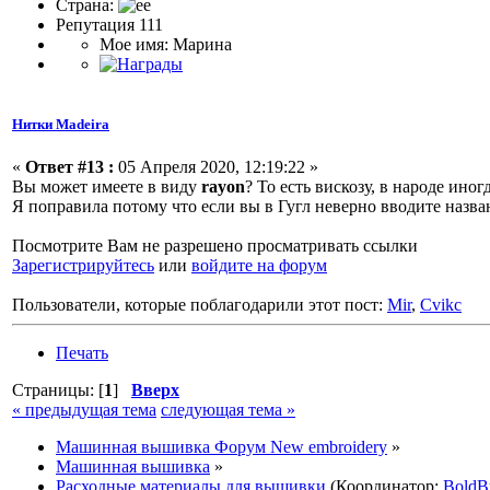
Страна:
Репутация 111
Мое имя: Марина
Нитки Madeira
«
Ответ #13 :
05 Апреля 2020, 12:19:22 »
Вы может имеете в виду
rayon
? То есть вискозу, в народе ин
Я поправила потому что если вы в Гугл неверно вводите назван
Посмотрите Вам не разрешено просматривать ссылки
Зарегистрируйтесь
или
войдите на форум
Пользователи, которые поблагодарили этот пост:
Mir
,
Cvikc
Печать
Страницы: [
1
]
Вверх
« предыдущая тема
следующая тема »
Машинная вышивка Форум New embroidery
»
Машинная вышивка
»
Расходные материалы для вышивки
(Координатор:
BoldB