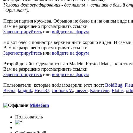
Условия фотографирования - две лампы + вспышка в белый от
"Оригинал").
Первая партия кружева. Обрывов не было ни на одном виде нит
Вам не разрешено просматривать ссылки
Зарегистрируйтесь
или
войдите на форум
Но вот очес с полиэстра верхней нити хорошо виден. И самый б
Вам не разрешено просматривать ссылки
Зарегистрируйтесь
или
войдите на форум
Второй дизайн. Сделали только Madeira Frosted Matt, т.к. в 
Вам не разрешено просматривать ссылки
Зарегистрируйтесь
или
войдите на форум
Пользователи, которые поблагодарили этот пост:
BoldBug
,
Fleu
Весна
,
knignik
,
Неля37
,
Любовь V.
,
mezzo
,
Канитель
,
Elotus
,
orh
MisleGon
Пользоватeль
Сообщений: 45