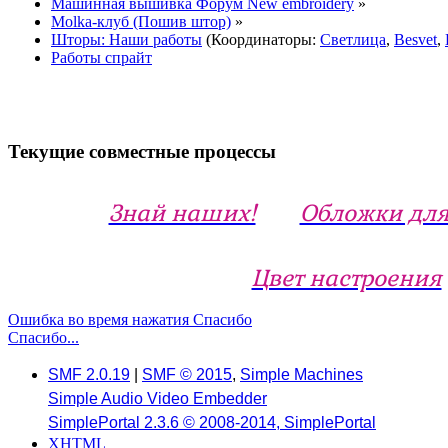
Машинная вышивка Форум New embroidery
»
Molka-клуб (Пошив штор)
»
Шторы: Наши работы
(Координаторы:
Светлица
,
Besvet
,
Работы спрайт
Текущие совместные процессы
Знай наших!
Обложки для
Цвет настроения
Ошибка во время нажатия Спасибо
Спасибо...
SMF 2.0.19
|
SMF © 2015
,
Simple Machines
Simple Audio Video Embedder
SimplePortal 2.3.6 © 2008-2014, SimplePortal
XHTML