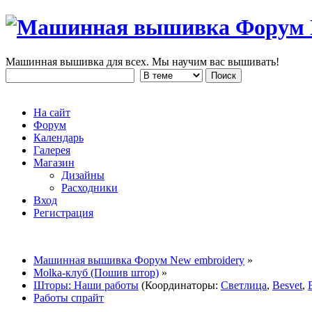
Машинная вышивка для всех. Мы научим вас вышивать!
На сайт
Форум
Календарь
Галерея
Магазин
Дизайны
Расходники
Вход
Регистрация
Машинная вышивка Форум New embroidery
»
Molka-клуб (Пошив штор)
»
Шторы: Наши работы
(Координаторы:
Светлица
,
Besvet
,
Работы спрайт