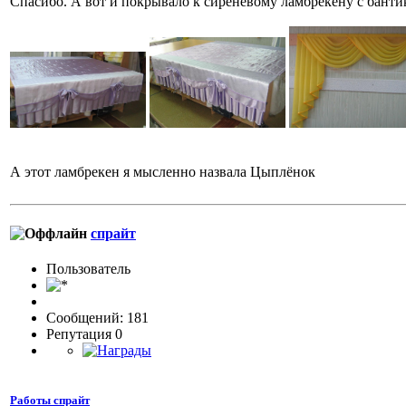
Спасибо. А вот и покрывало к сиреневому ламбрекену с банти
А этот ламбрекен я мысленно назвала Цыплёнок
спрайт
Пользовaтeль
Сообщений: 181
Репутация 0
Работы спрайт