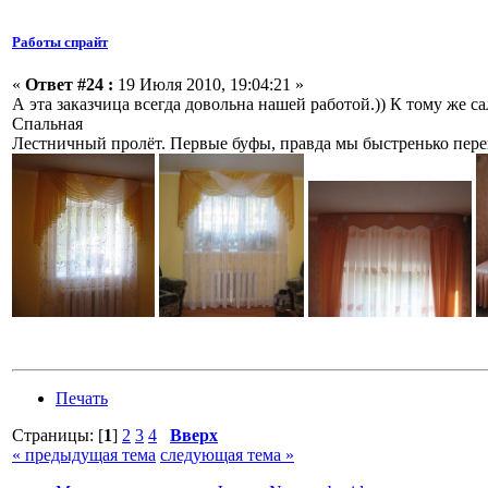
Работы спрайт
«
Ответ #24 :
19 Июля 2010, 19:04:21 »
А эта заказчица всегда довольна нашей работой.)) К тому же 
Спальная
Лестничный пролёт. Первые буфы, правда мы быстренько пере
Печать
Страницы: [
1
]
2
3
4
Вверх
« предыдущая тема
следующая тема »