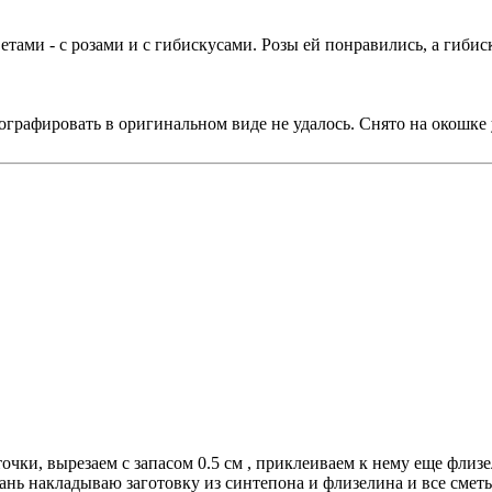
тами - с розами и с гибискусами. Розы ей понравились, а гибис
ографировать в оригинальном виде не удалось. Снято на окошке 
очки, вырезаем с запасом 0.5 см , приклеиваем к нему еще флиз
кань накладываю заготовку из синтепона и флизелина и все смет