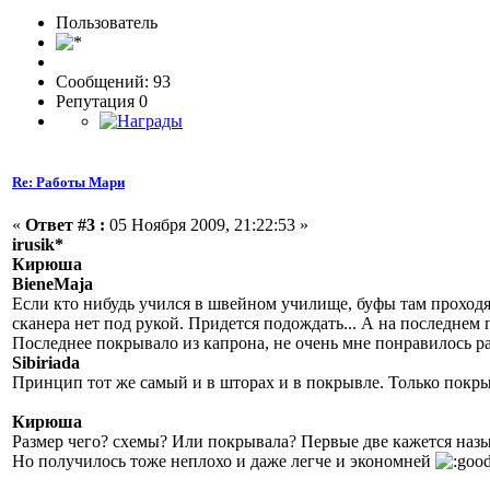
Пользовaтeль
Сообщений: 93
Репутация 0
Re: Работы Мари
«
Ответ #3 :
05 Ноября 2009, 21:22:53 »
irusik*
Кирюша
BieneMaja
Если кто нибудь учился в швейном училище, буфы там проходят
сканера нет под рукой. Придется подождать... А на последне
Последнее покрывало из капрона, не очень мне понравилось ра
Sibiriada
Принцип тот же самый и в шторах и в покрывле. Только покрыв
Кирюша
Размер чего? схемы? Или покрывала? Первые две кажется назыв
Но получилось тоже неплохо и даже легче и экономней