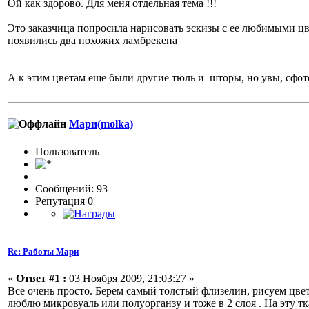
Ой как здорово. Для меня отдельная тема !!!
Это заказчица попросила нарисовать эскизы с ее любимыми цве
появились два похожих ламбрекена
А к этим цветам еще были другие тюль и шторы, но увы, сфот
Мари(molka)
Пользовaтeль
Сообщений: 93
Репутация 0
Re: Работы Мари
«
Ответ #1 :
03 Ноября 2009, 21:03:27 »
Все очень просто. Берем самый толстый флизелин, рисуем цвет
люблю микровуаль или полуорганзу и тоже в 2 слоя . На эту т