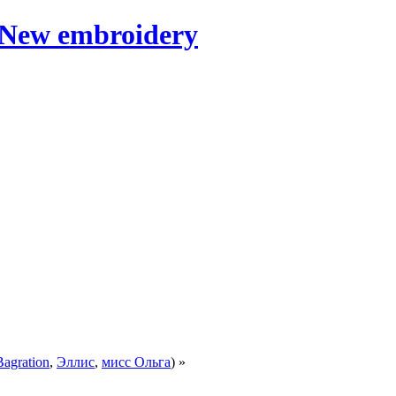
Bagration
,
Эллис
,
мисс Ольга
) »