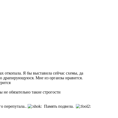
ах откопала. Я бы выставила сейчас схемы, да
ошо драпирующуюся. Мне из органзы нравится.
трится
ы не обязательно такие строгости
го перепутала..
Память подвела.