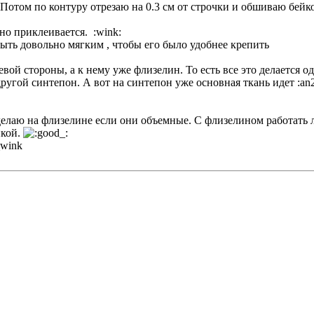
отом по контуру отрезаю на 0.3 см от строчки и обшиваю бейко
но приклеивается. :wink:
ыть довольно мягким , чтобы его было удобнее крепить
вой стороны, а к нему уже флизелин. То есть все это делается 
другой синтепон. А вот на синтепон уже основная ткань идет :an
делаю на флизелине если они объемные. С флизелином работать 
йкой.