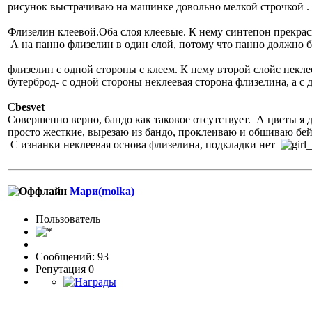
рисунок выстрачиваю на машинке довольно мелкой строчкой . П
Флизелин клеевой.Оба слоя клеевые. К нему синтепон прекрас
А на панно флизелин в один слой, потому что панно должно б
флизелин с одной стороны с клеем. К нему второй слойс неклее
бутерброд- с одной стороны неклеевая сторона флизелина, а с 
С
besvet
Совершенно верно, бандо как таковое отсутствует. А цветы я 
просто жесткие, вырезаю из бандо, проклеиваю и обшиваю бе
С изнанки неклеевая основа флизелина, подкладки нет
Мари(molka)
Пользовaтeль
Сообщений: 93
Репутация 0