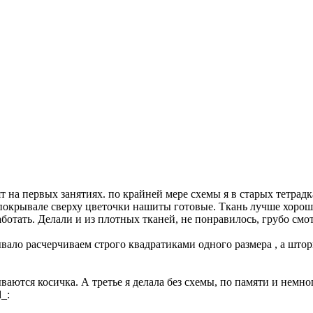
 на первых занятиях. по крайней мере схемы я в старых тетрадк
м покрывале сверху цветочки нашиты готовые. Ткань лучше хор
ботать. Делали и из плотных тканей, не понравилось, грубо смо
ало расчерчиваем строго квадратиками одного размера , а штор
аются косичка. А третье я делала без схемы, по памяти и немно