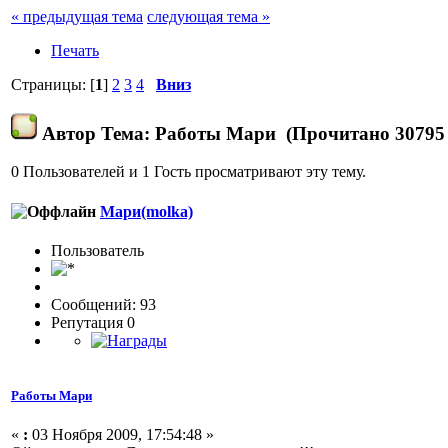
« предыдущая тема
следующая тема »
Печать
Страницы: [
1
]
2
3
4
Вниз
Автор
Тема: Работы Мари (Прочитано 30795 
0 Пользователей и 1 Гость просматривают эту тему.
Мари(molka)
Пользовaтeль
Сообщений: 93
Репутация 0
Работы Мари
«
:
03 Ноября 2009, 17:54:48 »