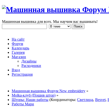
Машинная вышивка для всех. Мы научим вас вышивать!
На сайт
Форум
Календарь
Галерея
Магазин
Дизайны
Расходники
Вход
Регистрация
Машинная вышивка Форум New embroidery
»
Molka-клуб (Пошив штор)
»
Шторы: Наши работы
(Координаторы:
Светлица
,
Besvet
,
Работы Мари