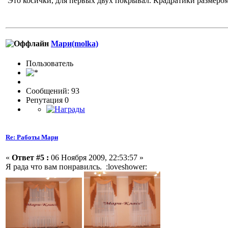
Это косички, для первых двух покрывал. Крадратики размером
Мари(molka)
Пользовaтeль
Сообщений: 93
Репутация 0
Re: Работы Мари
«
Ответ #5 :
06 Ноября 2009, 22:53:57 »
Я рада что вам понравилсь. :loveshower: