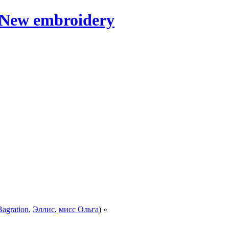
Bagration
,
Эллис
,
мисс Ольга
) »