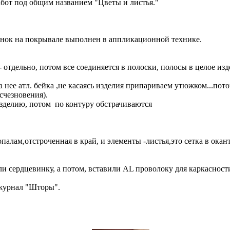
от под общим названием "Цветы и листья."
унок на покрывале выполнен в аппликационной технике.
 отдельно, потом все соединяется в полоски, полосы в целое изд
нее атл. бейка ,не касаясь изделия припариваем утюжком...потом
счезновения).
изделию, потом по контуру обстрачиваются
палам,отстроченная в край, и элементы -листья,это сетка в окан
ли сердцевинку, а потом, вставили AL проволоку для каркасност
 журнал "Шторы".