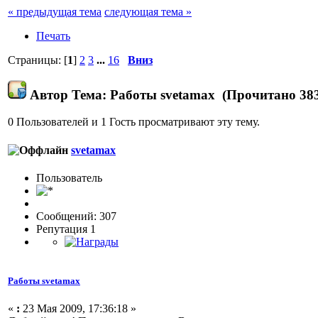
« предыдущая тема
следующая тема »
Печать
Страницы: [
1
]
2
3
...
16
Вниз
Автор
Тема: Работы svetamax (Прочитано 383
0 Пользователей и 1 Гость просматривают эту тему.
svetamax
Пользовaтeль
Сообщений: 307
Репутация 1
Работы svetamax
«
:
23 Мая 2009, 17:36:18 »