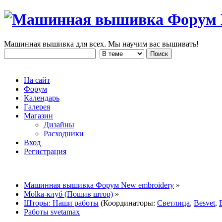
Машинная вышивка для всех. Мы научим вас вышивать!
На сайт
Форум
Календарь
Галерея
Магазин
Дизайны
Расходники
Вход
Регистрация
Машинная вышивка Форум New embroidery
»
Molka-клуб (Пошив штор)
»
Шторы: Наши работы
(Координаторы:
Светлица
,
Besvet
,
Работы svetamax