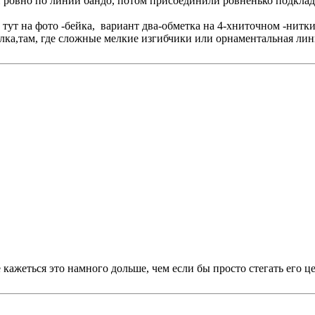
овно по линии бандо, потом присоединили ровненько подклад...
ак тут на фото -бейка, вариант два-обметка на 4-хниточном -нит
ка,там, где сложные мелкие изгибчики или орнаментальная линия
ажеться это намного дольше, чем если бы просто стегать его ц