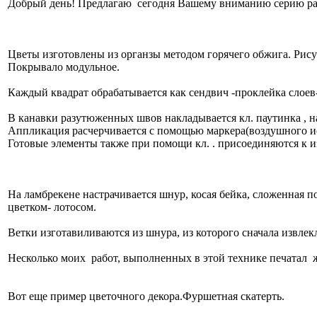
Добрый день! Предлагаю сегодня Вашему вниманию серию раб
Цветы изготовлены из органзы методом горячего обжига. Рис
Покрывало модульное.
Каждый квадрат обрабатывается как сендвич -проклейка слоев-
В канавки разутюженных швов накладывается кл. паутинка , на 
Аппликация расчерчивается с помощью маркера(воздушного и
Готовые элементы также при помощи кл. . присоединяются к 
На ламбрекене настрачивается шнур, косая бейка, сложенная по
цветком- лотосом.
Ветки изготавиливаются из шнура, из которого сначала извлек
Несколько моих работ, выполненных в этой технике печатал
Вот еще пример цветочного декора.Фуршетная скатерть.