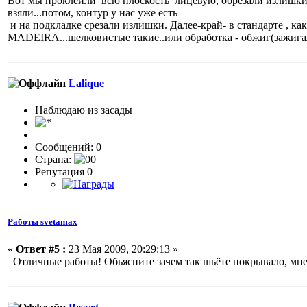
Вот мы проклеили всю плоскость лицевую, обрезали излишки р
взяли...потом, контур у нас уже есть
и на подкладке срезали излишки. Далее-край- в стандарте , к
MADEIRA...шелковистые такие..или обработка - обжиг(зажигал
Lalique
Наблюдаю из засады
Сообщений: 0
Страна:
Репутация 0
Работы svetamax
«
Ответ #5 :
23 Мая 2009, 20:29:13 »
Отличные работы! Обьясните зачем так шьёте покрывало, мне к