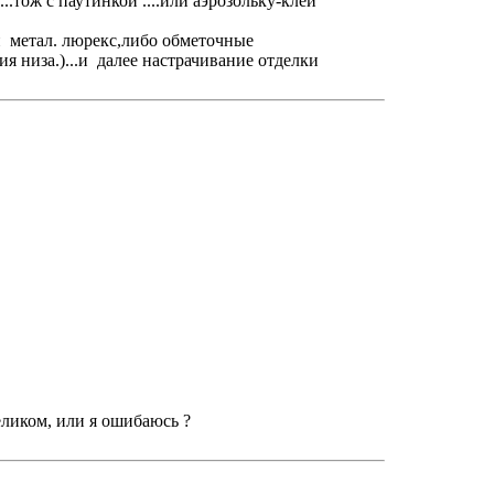
тож с паутинкой ....или аэрозольку-клей
ки метал. люрекс,либо обметочные
 низа.)...и далее настрачивание отделки
еликом, или я ошибаюсь ?