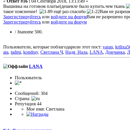
«
Ответ #16 :
04 Сентября 2018, 13:13:49 »
Вышивка на готовом платье(дешевле было купить.чем ткань
такое пояснение!
ещё раз спасибо
Вам не разреш
Зарегистрируйтесь
или
войдите на форум
Вам не разрешено пр
Зарегистрируйтесь
или
войдите на форум
/ Jnanome 500.
Пользователи, которые поблагодарили этот пост:
varan
,
krilixa5
ata
,
tadmi
,
kondray
,
Светлана Ч
,
Надя_Нала
,
LANA
,
Дончанка
,
Л
LANA
Пользовaтeль
Сообщений: 304
Страна:
Репутация 44
Мое имя: Светлана