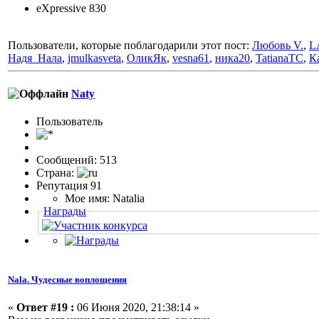
eXpressive 830
Пользователи, которые поблагодарили этот пост:
Любовь V.
,
L
Надя_Нала
,
jmulkasveta
,
ОликЯк
,
vesna61
,
ника20
,
TatianaTC
,
К
Naty
Пользовaтeль
Сообщений: 513
Страна:
Репутация 91
Мое имя: Natalia
Награды
Nala. Чудесные воплощения
«
Ответ #19 :
06 Июня 2020, 21:38:14 »