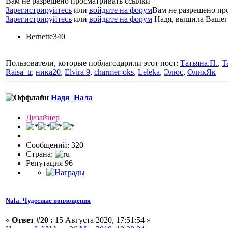
Вам не разрешено просматривать ссылки
Зарегистрируйтесь
или
войдите на форум
Вам не разрешено пр
Зарегистрируйтесь
или
войдите на форум
Надя, вышила Вашего
Bernette340
Пользователи, которые поблагодарили этот пост:
Татьяна.П.
,
T
Raisa_tr
,
ника20
,
Elvira 9
,
charmer-oks
,
Leleka
,
Элюс
,
ОликЯк
Надя_Нала
Дизайнер
Сообщений: 320
Страна:
Репутация 96
Nala. Чудесные воплощения
«
Ответ #20 :
15 Августа 2020, 17:51:54 »