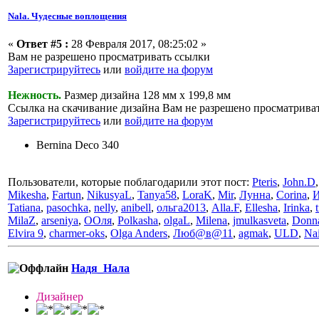
Nala. Чудесные воплощения
«
Ответ #5 :
28 Февраля 2017, 08:25:02 »
Вам не разрешено просматривать ссылки
Зарегистрируйтесь
или
войдите на форум
Нежность.
Размер дизайна 128 мм х 199,8 мм
Ссылка на скачивание дизайна Вам не разрешено просматрива
Зарегистрируйтесь
или
войдите на форум
Bernina Deco 340
Пользователи, которые поблагодарили этот пост:
Pteris
,
John.D
Mikesha
,
Fartun
,
NikusyaL
,
Tanya58
,
LoraK
,
Mir
,
Лунна
,
Corina
,
И
Tatiana
,
pasochka
,
nelly
,
anibell
,
ольга2013
,
Alla.F
,
Ellesha
,
Irinka
,
MilaZ
,
arseniya
,
ООля
,
Polkasha
,
olgaL
,
Milena
,
jmulkasveta
,
Donna
Elvira 9
,
charmer-oks
,
Olga Anders
,
Люб@в@11
,
agmak
,
ULD
,
Nai
Надя_Нала
Дизайнер