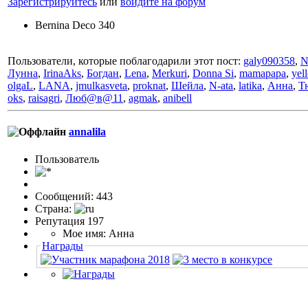
Зарегистрируйтесь
или
войдите на форум
Bernina Deco 340
Пользователи, которые поблагодарили этот пост:
galy090358
,
N
Лунна
,
IrinaAks
,
Богдан
,
Lena
,
Merkuri
,
Donna Si
,
mamapapa
,
yel
olgaL
,
LANA
,
jmulkasveta
,
proknat
,
Шейла
,
N-ata
,
latika
,
Анна
,
Т
oks
,
raisagri
,
Люб@в@11
,
agmak
,
anibell
annalila
Пользовaтeль
Сообщений: 443
Страна:
Репутация 197
Мое имя: Анна
Награды