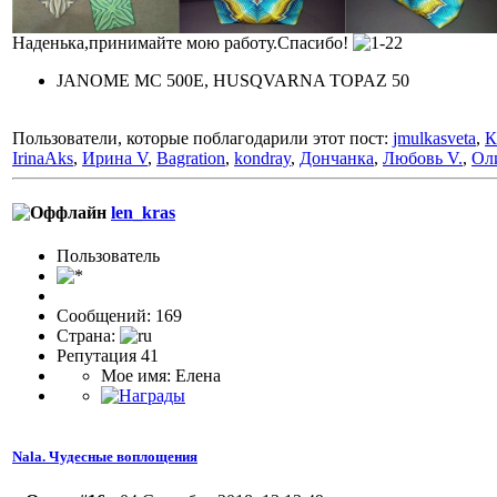
Наденька,принимайте мою работу.Спасибо!
JANOME MC 500E, HUSQVARNA TOPAZ 50
Пользователи, которые поблагодарили этот пост:
jmulkasveta
,
К
IrinaAks
,
Ирина V
,
Bagration
,
kondray
,
Дончанка
,
Любовь V.
,
Ол
len_kras
Пользовaтeль
Сообщений: 169
Страна:
Репутация 41
Мое имя: Елена
Nala. Чудесные воплощения