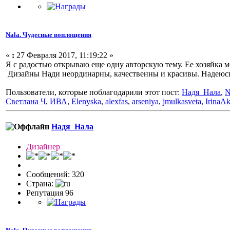
Nala. Чудесные воплощения
«
:
27 Февраля 2017, 11:19:22 »
Я с радостью открываю еще одну авторскую тему. Ее хозяйка м
Дизайны Нади неординарны, качественны и красивы. Надеюсь,
Пользователи, которые поблагодарили этот пост:
Надя_Нала
,
N
Светлана Ч
,
ИВА
,
Elenyska
,
alexfas
,
arseniya
,
jmulkasveta
,
IrinaA
Надя_Нала
Дизайнер
Сообщений: 320
Страна:
Репутация 96