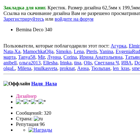
Закладка для книг.
Крестик. Размер дизайна 62,5мм х 199,5мм
Ссылка на скачивание дизайна Вам не разрешено просматрива
Зарегистрируйтесь
или
войдите на форум
Bernina Deco 340
Пользователи, которые поблагодарили этот пост:
Агурка
,
Elmir
Nata-Xa
,
MamochkaOlja
,
Simoko
,
Lena
,
Pteris
,
Yanina
,
EvgeniaRu
марта
,
Tanya58
,
Mir
,
Лунна
,
Corina
,
Ирина Анатольевна
,
Татьян
anibell
,
ольга2013
,
Ellesha
,
Irinka
,
tina
,
Olis
,
Светлана Ч
,
ИВА
,
Do
olgaL
,
Milena
,
jmulkasveta
,
proknat
,
Анна
,
Тюльпан
,
len_kras
,
sme
Надя_Нала
Дизайнер
Сообщений: 320
Страна:
Репутация 96