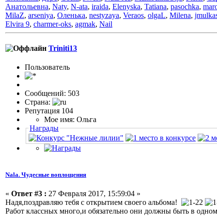
Анатольевна
,
Naty
,
N-ata
,
iraida
,
Elenyska
,
Tatiana
,
pasochka
,
mar
MilaZ
,
arseniya
,
Оленька
,
nestyzaya
,
Veraos
,
olgaL
,
Milena
,
jmulka
Elvira 9
,
charmer-oks
,
agmak
,
Nail
Triniti13
Пользовaтeль
Сообщений: 503
Страна:
Репутация 104
Мое имя: Ольга
Награды
Nala. Чудесные воплощения
«
Ответ #3 :
27 Февраля 2017, 15:59:04 »
Надя,поздравляю тебя с открытием своего альбома!
Работ классных много,и обязательно они должны быть в одном 