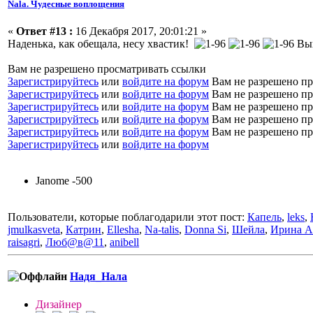
Nala. Чудесные воплощения
«
Ответ #13 :
16 Декабря 2017, 20:01:21 »
Наденька, как обещала, несу хвастик!
Выш
Вам не разрешено просматривать ссылки
Зарегистрируйтесь
или
войдите на форум
Вам не разрешено пр
Зарегистрируйтесь
или
войдите на форум
Вам не разрешено пр
Зарегистрируйтесь
или
войдите на форум
Вам не разрешено пр
Зарегистрируйтесь
или
войдите на форум
Вам не разрешено пр
Зарегистрируйтесь
или
войдите на форум
Вам не разрешено пр
Зарегистрируйтесь
или
войдите на форум
Janome -500
Пользователи, которые поблагодарили этот пост:
Капель
,
leks
,
jmulkasveta
,
Катрин
,
Ellesha
,
Na-talis
,
Donna Si
,
Шейла
,
Ирина А
raisagri
,
Люб@в@11
,
anibell
Надя_Нала
Дизайнер