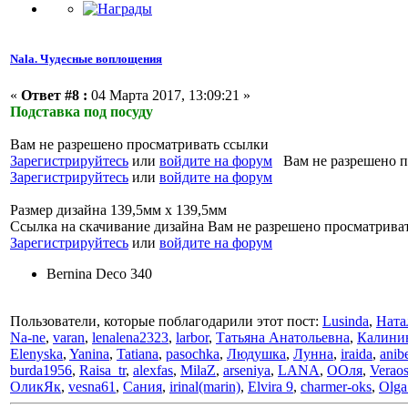
Nala. Чудесные воплощения
«
Ответ #8 :
04 Марта 2017, 13:09:21 »
Подставка под посуду
Вам не разрешено просматривать ссылки
Зарегистрируйтесь
или
войдите на форум
Вам не разрешено п
Зарегистрируйтесь
или
войдите на форум
Размер дизайна 139,5мм х 139,5мм
Ссылка на скачивание дизайна Вам не разрешено просматрива
Зарегистрируйтесь
или
войдите на форум
Bernina Deco 340
Пользователи, которые поблагодарили этот пост:
Lusinda
,
Ната
Na-ne
,
varan
,
lenalena2323
,
larbor
,
Татьяна Анатольевна
,
Калини
Elenyska
,
Yanina
,
Tatiana
,
pasochka
,
Людушка
,
Лунна
,
iraida
,
anibe
burda1956
,
Raisa_tr
,
alexfas
,
MilaZ
,
arseniya
,
LANA
,
ООля
,
Verao
ОликЯк
,
vesna61
,
Сания
,
irinal(marin)
,
Elvira 9
,
charmer-oks
,
Olga