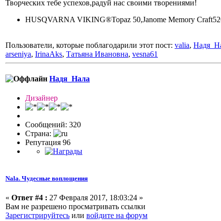
Творческих тебе успехов,радуй нас своими творениями!
HUSQVARNA VIKING®Topaz 50,Janome Memory Craft5200
Пользователи, которые поблагодарили этот пост:
valia
,
Надя_Н
arseniya
,
IrinaAks
,
Татьяна Ивановна
,
vesna61
Надя_Нала
Дизайнер
Сообщений: 320
Страна:
Репутация 96
Nala. Чудесные воплощения
«
Ответ #4 :
27 Февраля 2017, 18:03:24 »
Вам не разрешено просматривать ссылки
Зарегистрируйтесь
или
войдите на форум