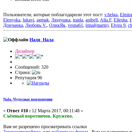
Пользователи, которые поблагодарили этот пост:
v.helga
,
Elmir
Elenyska
,
lukavi
,
agmak
,
Людушка
,
iraida
,
anibell
,
Alla.F
,
Ellesha
,
Дончанка
,
Любовь V.
,
ОликЯк
,
vesna61
,
irinal(marin)
,
Elvira 9
,
c
Надя_Нала
Дизайнер
Сообщений: 320
Страна:
Репутация 96
Nala. Чудесные воплощения
«
Ответ #10 :
12 Марта 2017, 00:11:48 »
Съёмный воротничок. Кружево.
Вам не разрешено просматривать ссылки
Зарегистрируйтесь
или
войдите на форум
Вам не разрешено п