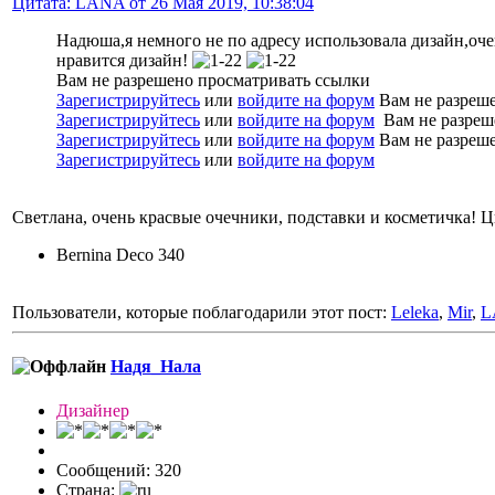
Цитата: LANA от 26 Мая 2019, 10:38:04
Надюша,я немного не по адресу использовала дизайн,оче
нравится дизайн!
Вам не разрешено просматривать ссылки
Зарегистрируйтесь
или
войдите на форум
Вам не разреше
Зарегистрируйтесь
или
войдите на форум
Вам не разреш
Зарегистрируйтесь
или
войдите на форум
Вам не разреше
Зарегистрируйтесь
или
войдите на форум
Светлана, очень красвые очечники, подставки и косметичка! 
Bernina Deco 340
Пользователи, которые поблагодарили этот пост:
Leleka
,
Mir
,
L
Надя_Нала
Дизайнер
Сообщений: 320
Страна: