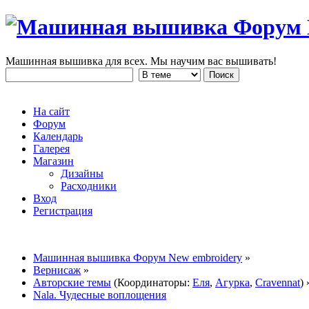
Машинная вышивка для всех. Мы научим вас вышивать!
На сайт
Форум
Календарь
Галерея
Магазин
Дизайны
Расходники
Вход
Регистрация
Машинная вышивка Форум New embroidery
»
Вернисаж
»
Авторские темы
(Координаторы:
Еля
,
Агурка
,
Cravennat
) 
Nala. Чудесные воплощения