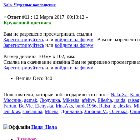
Nala. Чудесные воплощения
«
Ответ #11 :
12 Марта 2017, 00:13:12 »
Кружевной цветочек
Вам не разрешено просматривать ссылки
Зарегистрируйтесь
или
войдите на форум
Вам не разрешено п
Зарегистрируйтесь
или
войдите на форум
Размер дизайна 103мм х 102,5мм.
Ссылка на скачивание дизайна Вам не разрешено просматрива
Зарегистрируйтесь
или
войдите на форум
Bernina Deco 340
Пользователи, которые поблагодарили этот пост:
Nata-Xa
,
Кал
Мюслик
,
agmak
,
Людушка
,
Mikesha
,
afeliyy
,
Ellesha
,
iraida
,
raisag
Fartun
,
BelVic
,
Elenyska
,
IrinaAks
,
burda1956
,
Raisa_tr
,
alexfas
,
Mi
len_kras
,
smetanina
,
Milena
,
Дончанка
,
Любовь V.
,
Оленька
,
Оли
Надя_Нала
Дизайнер