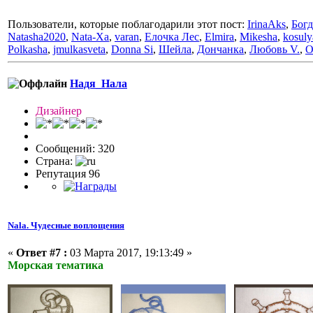
Пользователи, которые поблагодарили этот пост:
IrinaAks
,
Бог
Natasha2020
,
Nata-Xa
,
varan
,
Елочка Лес
,
Elmira
,
Mikesha
,
kosuly
Polkasha
,
jmulkasveta
,
Donna Si
,
Шейла
,
Дончанка
,
Любовь V.
,
О
Надя_Нала
Дизайнер
Сообщений: 320
Страна:
Репутация 96
Nala. Чудесные воплощения
«
Ответ #7 :
03 Марта 2017, 19:13:49 »
Морская тематика