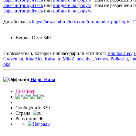
Зарегистрируйтесь
или
войдите на форум
Вам не разрешено п
Зарегистрируйтесь
или
войдите на форум
Дизайн здесь
https://new-embroidery.com/forum/index.php?topic
Bernina Deco 340
Пользователи, которые поблагодарили этот пост:
Елочка Лес
,
J
Cravennat
,
IrinaAks
,
Raisa_tr
,
MilaZ
,
arseniya
,
Veraos
,
Polkasha
,
jm
oks
Надя_Нала
Дизайнер
Сообщений: 320
Страна:
Репутация 96