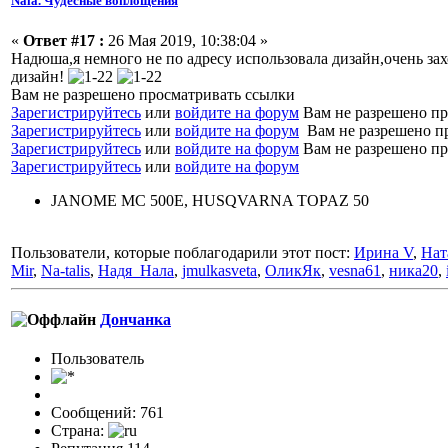
Nala. Чудесные воплощения
«
Ответ #17 :
26 Мая 2019, 10:38:04 »
Надюша,я немного не по адресу использовала дизайн,очень за
дизайн!
Вам не разрешено просматривать ссылки
Зарегистрируйтесь
или
войдите на форум
Вам не разрешено пр
Зарегистрируйтесь
или
войдите на форум
Вам не разрешено п
Зарегистрируйтесь
или
войдите на форум
Вам не разрешено пр
Зарегистрируйтесь
или
войдите на форум
JANOME MC 500E, HUSQVARNA TOPAZ 50
Пользователи, которые поблагодарили этот пост:
Ирина V
,
Нат
Mir
,
Na-talis
,
Надя_Нала
,
jmulkasveta
,
ОликЯк
,
vesna61
,
ника20
,
Дончанка
Пользовaтeль
Сообщений: 761
Страна: