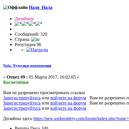
Надя_Нала
Дизайнер
Сообщений: 320
Страна:
Репутация 96
Nala. Чудесные воплощения
«
Ответ #9 :
05 Марта 2017, 16:02:05 »
Косметички
Вам не разрешено просматривать ссылки
Зарегистрируйтесь
или
войдите на форум
Вам не разрешено п
Зарегистрируйтесь
или
войдите на форум
Вам не разрешено п
Зарегистрируйтесь
или
войдите на форум
Дизайны здесь
https://new-embroidery.com/forum/index.php?top
Bernina Deco 340