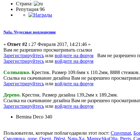
Страна:
Репутация 96
Nala. Чудесные воплощения
«
Ответ #2 :
27 Февраля 2017, 14:21:46 »
Вам не разрешено просматривать ссылки
Зарегистрируйтесь
или
войдите на форум
Вам не разрешено п
Зарегистрируйтесь
или
войдите на форум
Солнышко.
Крестик. Размер 109.6мм х 110.2мм, 8888 стежков.
Ссылка на скачивание дизайна Вам не разрешено просматрива
Зарегистрируйтесь
или
войдите на форум
Дерево.
Крестик. Размер дизайна 139,2мм х 189,2мм.
Ссылка на скачивание дизайна Вам не разрешено просматрива
Зарегистрируйтесь
или
войдите на форум
Bernina Deco 340
Пользователи, которые поблагодарили этот пост:
Cravennat
,
Бо
Смолянка
,
доре
,
Oseni
,
JWest
,
Nata-Xa
,
MamochkaOlja
,
Pteris
,
Ca