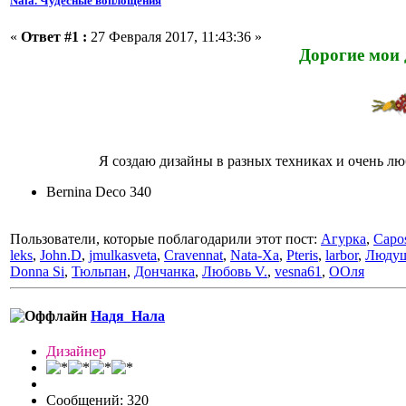
Nala. Чудесные воплощения
«
Ответ #1 :
27 Февраля 2017, 11:43:36 »
Дорогие мои 
Я создаю дизайны в разных техниках и очень лю
Bernina Deco 340
Пользователи, которые поблагодарили этот пост:
Агурка
,
Capo
leks
,
John.D
,
jmulkasveta
,
Cravennat
,
Nata-Xa
,
Pteris
,
larbor
,
Люду
Donna Si
,
Тюльпан
,
Дончанка
,
Любовь V.
,
vesna61
,
ООля
Надя_Нала
Дизайнер
Сообщений: 320