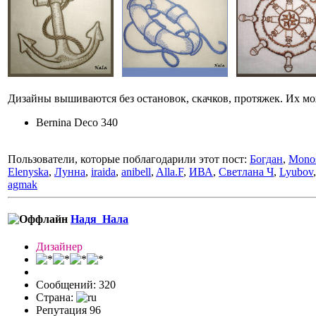
Дизайны вышиваются без остановок, скачков, протяжек. Их м
Bernina Deco 340
Пользователи, которые поблагодарили этот пост:
Богдан
,
Mono
Elenyska
,
Лунна
,
iraida
,
anibell
,
Alla.F
,
ИВА
,
Светлана Ч
,
Lyubov
agmak
Надя_Нала
Дизайнер
Сообщений: 320
Страна:
Репутация 96