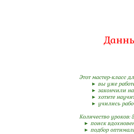
Данны
Этот мастер-класс дл
► вы уже работаете
► закончили началь
► хотите научиться 
► учились работать
Количество уроков: 
► поиск вдохновени
► подбор оптималь