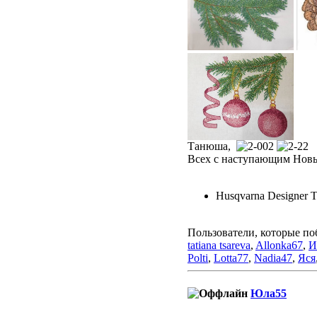
Танюша,
Всех с наступающим Нов
Husqvarna Designer T
Пользователи, которые по
tatiana tsareva
,
Allonka67
,
И
Polti
,
Lotta77
,
Nadia47
,
Яся
Юла55