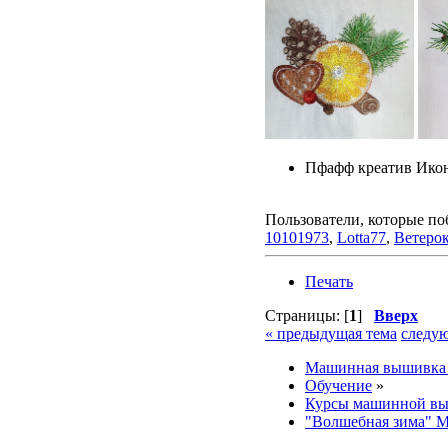
Пфафф креатив Икон
Пользователи, которые по
10101973
,
Lotta77
,
Ветеро
Печать
Страницы: [
1
]
Вверх
« предыдущая тема
следую
Машинная вышивка 
Обучение
»
Курсы машинной выш
"Волшебная зима" М