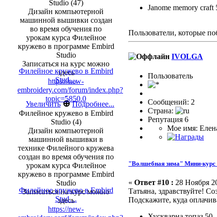
Studio (47)
Janome memory craft
Дизайн компьютерной
машинной вышивки создан
во время обучения по
Пользователи, которые по
урокам курса Филейное
кружево в программе Embird
Studio
IVOLGA
Записаться на курс можно
Филейное кружево в Embird
здесь
Пользователь
Stud…
https://new-
embroidery.com/forum/index.php?
topic=5850.0
Сообщений: 2
⊕
Увеличить
Подробнее...
Страна:
Филейное кружево в Embird
Репутация 6
Studio (4)
Мое имя: Елен
Дизайн компьютерной
машинной вышивки в
технике Филейного кружева
создан во время обучения по
"Волшебная зима" Мини-курс 
урокам курса Филейное
кружево в программе Embird
«
Ответ #10 :
28 Ноября 20
Studio
Филейное кружево в Embird
Татьяна, здравствуйте! Со
Записаться на курс можно
Stud…
Подскажите, куда оплачив
здесь
https://new-
Хускварна топаз 50