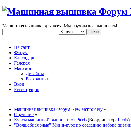
Машинная вышивка для всех. Мы научим вас вышивать!
На сайт
Форум
Календарь
Галерея
Магазин
Дизайны
Расходники
Вход
Регистрация
Машинная вышивка Форум New embroidery
»
Обучение
»
Курсы машинной вышивки от Pteris
(Координатор:
Pteris
)
"Волшебная зима" Мини-курс по созданию набора дизай