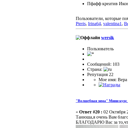
Пфафф креатив Икон
Пользователи, которые по
Pteris
,
Irina64
,
valentina1
,
В
wersik
Пользовaтeль
Сообщений: 103
Страна:
Репутация 22
Мое имя: Вера
"Волшебная зима" Мини-курс 
«
Ответ #20 :
02 Октября 2
Танюша,я очень Вам благо
БЛАГОДАРЮ Вас за то,что 