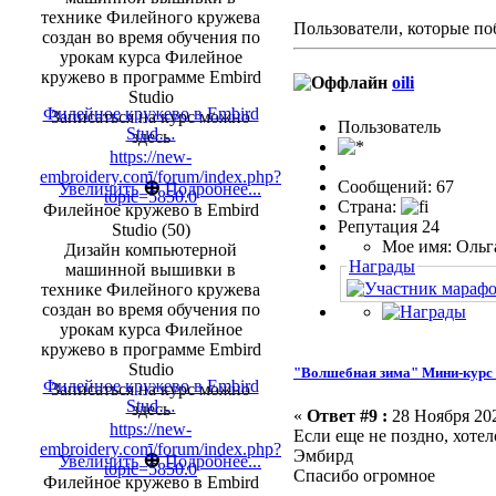
технике Филейного кружева
Пользователи, которые по
создан во время обучения по
урокам курса Филейное
кружево в программе Embird
oili
Studio
Филейное кружево в Embird
Записаться на курс можно
Пользовaтeль
Stud…
здесь
https://new-
embroidery.com/forum/index.php?
⊕
Сообщений: 67
Увеличить
Подробнее...
topic=5850.0
Страна:
Филейное кружево в Embird
Репутация 24
Studio (50)
Мое имя: Ольг
Дизайн компьютерной
Награды
машинной вышивки в
технике Филейного кружева
создан во время обучения по
урокам курса Филейное
кружево в программе Embird
Studio
"Волшебная зима" Мини-курс 
Филейное кружево в Embird
Записаться на курс можно
Stud…
здесь
«
Ответ #9 :
28 Ноября 202
https://new-
Если еще не поздно, хоте
embroidery.com/forum/index.php?
Эмбирд
⊕
Увеличить
Подробнее...
topic=5850.0
Спасибо огромное
Филейное кружево в Embird