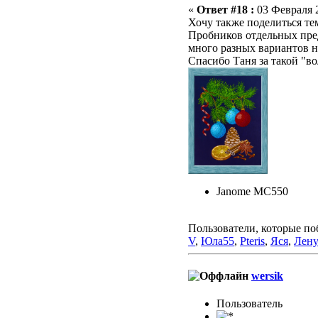
«
Ответ #18 :
03 Февраля 2
Хочу также поделиться те
Пробников отдельных пред
много разных вариантов н
Спасибо Таня за такой "
Janome MC550
Пользователи, которые по
V
,
Юла55
,
Pteris
,
Яся
,
Лен
wersik
Пользовaтeль