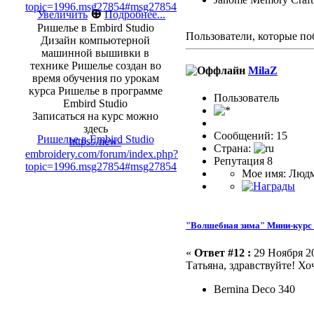
topic=1996.msg27854#msg27854
⊕
Увеличить
Подробнее...
Ришелье в Embird Studio
Пользователи, которые по
Дизайн компьютерной
машинной вышивки в
технике Ришелье создан во
MilaZ
время обучения по урокам
курса Ришелье в программе
Пользоватeль
Embird Studio
Записаться на курс можно
здесь
Сообщений: 15
Ришелье в Embird Studio
https://new-
Страна:
embroidery.com/forum/index.php?
Репутация 8
topic=1996.msg27854#msg27854
Мое имя: Люд
"Волшебная зима" Мини-курс 
«
Ответ #12 :
29 Ноября 20
Татьяна, здравствуйте! Х
Bernina Deco 340