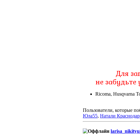
Для за
не забудьте 
Ricoma, Husqvarna To
Пользователи, которые по
Юла55
,
Натали Краснодар
larisa_nikity