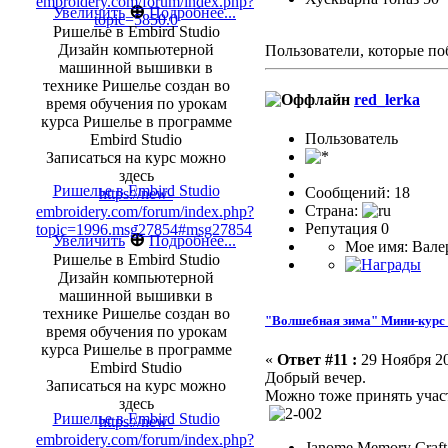
embroidery.com/forum/index.php?
⊕
Увеличить
Подробнее...
topic=5850.0
Ришелье в Embird Studio
Дизайн компьютерной
Пользователи, которые по
машинной вышивки в
технике Ришелье создан во
red_lerka
время обучения по урокам
курса Ришелье в программе
Пользоватeль
Embird Studio
Записаться на курс можно
здесь
Ришелье в Embird Studio
Сообщений: 18
https://new-
Страна:
embroidery.com/forum/index.php?
Репутация 0
topic=1996.msg27854#msg27854
⊕
Увеличить
Подробнее...
Мое имя: Вале
Ришелье в Embird Studio
Дизайн компьютерной
машинной вышивки в
технике Ришелье создан во
"Волшебная зима" Мини-курс 
время обучения по урокам
курса Ришелье в программе
«
Ответ #11 :
29 Ноября 20
Embird Studio
Добрый вечер.
Записаться на курс можно
Можно тоже принять учас
здесь
Ришелье в Embird Studio
https://new-
embroidery.com/forum/index.php?
Janome Memory Craft