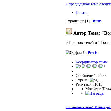
« предыдущая тема
следую
Печать
Страницы: [
1
]
Вниз
Автор
Тема: "Во
0 Пользователей и 1 Гость
Pteris
Координатор темы
Сообщений: 6600
Страна:
Репутация 1011
Мое имя: Тать
"Волшебная зима" Мини-курс 