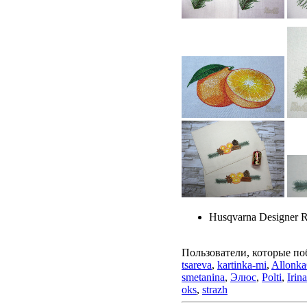
Husqvarna Designer 
Пользователи, которые по
tsareva
,
kartinka-mi
,
Allonk
smetanina
,
Элюс
,
Polti
,
Irin
oks
,
strazh