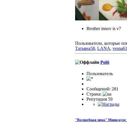
Brother innov is v7
Пользователи, которые по
Татьяна58
,
LANA
,
vesna6
Polti
Пользовaтeль
Сообщений: 281
Страна:
Репутация 59
"Волшебная зима" Мини-курс 