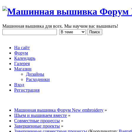
Машинная вышивка для всех. Мы научим вас вышивать!
На сайт
Форум
Календарь
Галерея
Магазин
Дизайны
Расходники
Вход
Регистрация
Машинная вышивка Форум New embroidery
»
Шьем и вышиваем вместе
»
Совместные процессы
»
Завершенные проекты
»
Завершенные совместные процессы
(Координатор:
Bagrat