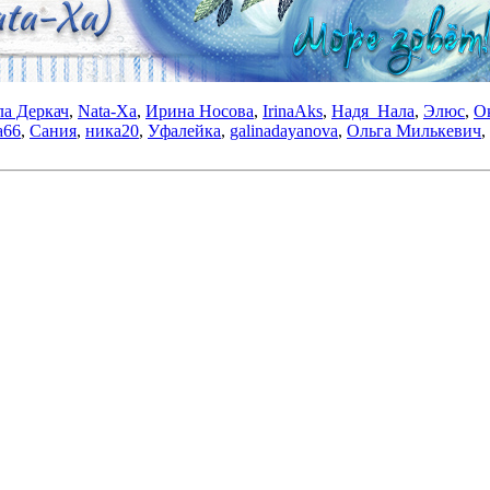
а Деркач
,
Nata-Xa
,
Ирина Носова
,
IrinaAks
,
Надя_Нала
,
Элюс
,
О
a66
,
Сания
,
ника20
,
Уфалейка
,
galinadayanova
,
Ольга Милькевич
,