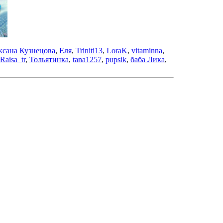
ксана Кузнецова
,
Еля
,
Triniti13
,
LoraK
,
vitaminna
,
Raisa_tr
,
Тольятинка
,
tana1257
,
pupsik
,
баба Лика
,