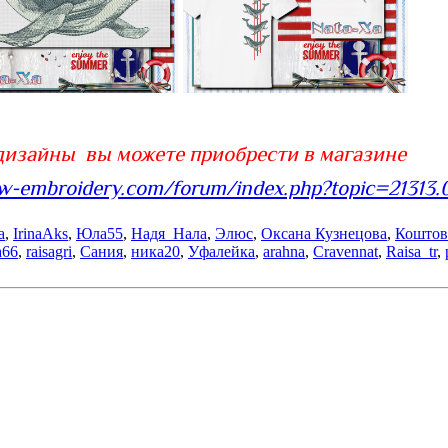
дизайны вы можете приобрести в магазине
ew-embroidery.com/forum/index.php?topic=21313.
а
,
IrinaAks
,
Юла55
,
Надя_Нала
,
Элюс
,
Оксана Кузнецова
,
Коштов
a66
,
raisagri
,
Сания
,
ника20
,
Уфалейка
,
arahna
,
Cravennat
,
Raisa_tr
,