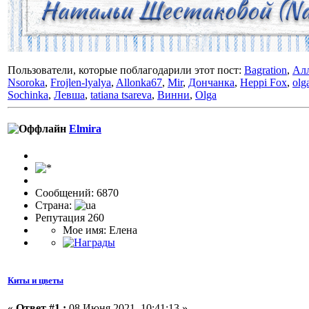
Пользователи, которые поблагодарили этот пост:
Bagration
,
Алл
Nsoroka
,
Frojlen-lyalya
,
Allonka67
,
Mir
,
Дончанка
,
Heppi Fox
,
olg
Sochinka
,
Левша
,
tatiana tsareva
,
Винни
,
Olga
Elmira
Сообщений: 6870
Страна:
Репутация 260
Мое имя: Елена
Киты и цветы
«
Ответ #1 :
08 Июня 2021, 10:41:13 »