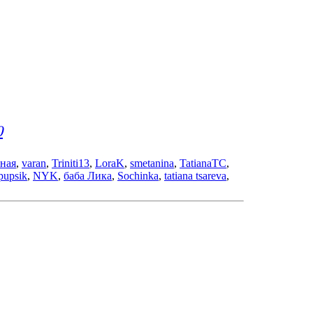
0
ная
,
varan
,
Triniti13
,
LoraK
,
smetanina
,
TatianaTC
,
pupsik
,
NYK
,
баба Лика
,
Sochinka
,
tatiana tsareva
,