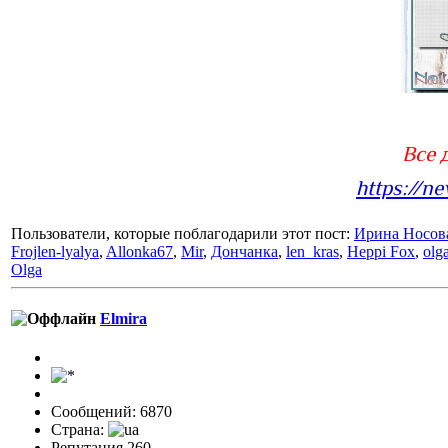
Все 
https://n
Пользователи, которые поблагодарили этот пост:
Ирина Носов
Frojlen-lyalya
,
Allonka67
,
Mir
,
Дончанка
,
len_kras
,
Heppi Fox
,
olg
Olga
Elmira
Сообщений: 6870
Страна:
Репутация 260