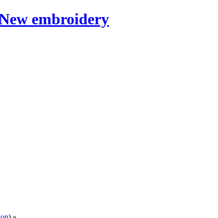
ion
) »