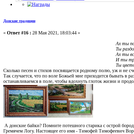
Донские традиции
«
Ответ #16 :
28 Мая 2021, 18:03:44 »
Ах ты пол
Ты раздолье мое шир
Ах ты всем поле изук
И ты травушкой и мур
Ты цветочками василеч
Сколько песен и стихов посвящается родному полю, уж и не сч
Так случается, что по воле Божьей мне приходится бывать в ра
останавливаемся в поле, чтобы вдохнуть глоток жизни и продо
А донские байки? Помните потешного старика с острой бород
Гремячем Логу. Настоящее его имя - Тимофей Тимофеевич Вороб