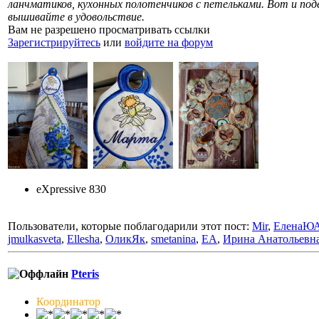
ланчматиков, кухонных полотенчиков с петельками. Вот и поде
вышивайте в удовольствие.
Вам не разрешено просматривать ссылки
Зарегистрируйтесь
или
войдите на форум
eXpressive 830
Пользователи, которые поблагодарили этот пост:
Mir
,
ЕленаЮ
jmulkasveta
,
Ellesha
,
ОликЯк
,
smetanina
,
ЕА
,
Ирина Анатольевн
Pteris
Координатор