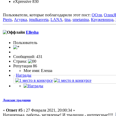
eXpressive 830
Пользователи, которые поблагодарили этот пост:
ООля
,
ОликЯ
Pteris
,
Агурка
,
jmulkasveta
,
LANA
,
tina
,
smetanina
,
Кружевница
,
Ellesha
Пользовaтeль
Сообщений: 431
Страна:
Репутация 86
Мое имя: Елеша
Награды
Донские традиции
«
Ответ #5 :
27 Февраля 2021, 20:00:34 »
Наташенька, работы- загляденье! И традиции - интересные!!!!