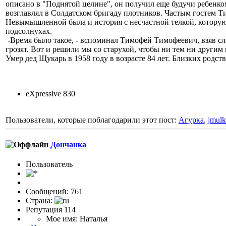
описано в "Поднятой целине", он получил еще будучи ребенко
возглавлял в Солдатском бригаду плотников. Частым гостем Т
Невымышленной была и история с несчастной телкой, которую Щ
подсолнухах.
-Время было такое, - вспоминал Тимофей Тимофеевич, взяв сло
грозят. Вот и решили мы со старухой, чтобы ни тем ни другим не
Умер дед Щукарь в 1958 году в возрасте 84 лет. Близких родств
eXpressive 830
Пользователи, которые поблагодарили этот пост:
Агурка
,
jmulk
Дончанка
Пользовaтeль
Сообщений: 761
Страна:
Репутация 114
Мое имя: Наталья