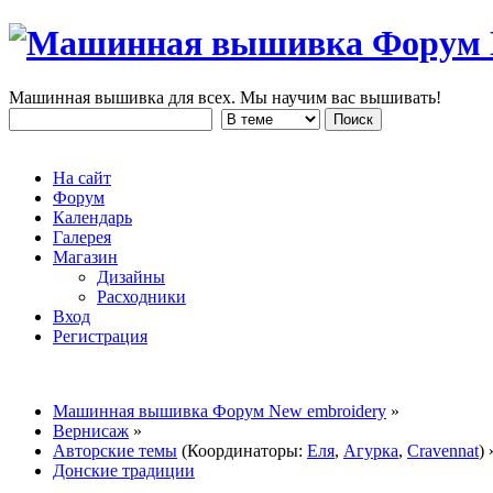
Машинная вышивка для всех. Мы научим вас вышивать!
На сайт
Форум
Календарь
Галерея
Магазин
Дизайны
Расходники
Вход
Регистрация
Машинная вышивка Форум New embroidery
»
Вернисаж
»
Авторские темы
(Координаторы:
Еля
,
Агурка
,
Cravennat
) 
Донские традиции