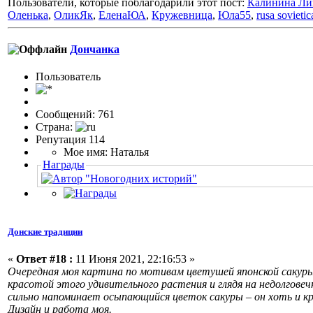
Пользователи, которые поблагодарили этот пост:
Калинина Ли
Оленька
,
ОликЯк
,
ЕленаЮА
,
Кружевница
,
Юла55
,
rusa sovietic
Дончанка
Пользовaтeль
Сообщений: 761
Страна:
Репутация 114
Мое имя: Наталья
Награды
Донские традиции
«
Ответ #18 :
11 Июня 2021, 22:16:53 »
Очередная моя картина по мотивам цветушей японской сакуры.
красотой этого удивительного растения и глядя на недолгове
сильно напоминает осыпающийся цветок сакуры – он хоть и кр
Дизайн и работа моя.