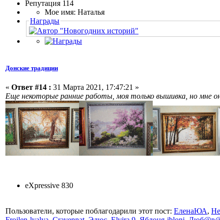
Репутация 114
Мое имя: Наталья
Награды
Донские традиции
«
Ответ #14 :
31 Марта 2021, 17:47:21 »
Еще некоторые ранние работы, моя только вышивка, но мне он
eXpressive 830
Пользователи, которые поблагодарили этот пост:
ЕленаЮА
,
He
Frojlen-lyalya
,
Cravennat
,
Элюс
,
Elvira 9
,
Яблоня-jblonj
,
Люб@в@