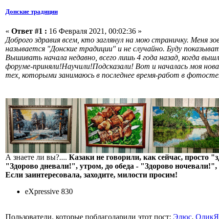
Донские традиции
«
Ответ #1 :
16 Февраля 2021, 00:02:36 »
Доброго здравия всем, кто заглянул на мою страничку. Меня з
называется "Донские традиции" и не случайно. Буду показыват
Вышивать начала недавно, всего лишь 4 года назад, когда выш
форуме-приняли!Научили!Подсказали! Вот и началась моя нова
тех, которыми занимаюсь в последнее время-работ в фотостеж
А знаете ли вы?....
Казаки не говорили, как сейчас, просто "
"Здорово дневали!", утром, до обеда - "Здорово ночевали!",
Если заинтересовала, заходите, милости просим!
eXpressive 830
Пользователи, которые поблагодарили этот пост:
Элюс
,
ОликЯ