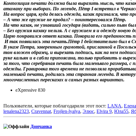
Композиция печати должна была выразить мысль, что казак,
атаману при выборах. По легенде, Пётр I встретил в Черкасс
На вопрос царя, куда делась одежда, казак признался, что п
– А что же оружие не продал? – поинтересовался Пётр.
На что казак, не узнавший государя (видать, сильно пьян бы
– Без оружия казаку нельзя. А с оружием я и одежду новую 
Царю понравился ответ казака. Покорила его преданность пь
И так появилась эта печать.Пётр I действительно был в Стар
В указе Петра, заверенным грамотой, присланной в Посольск
том вложен образец, и вырезать подпись, как на нем подписа
руке кальян и в сабли припоясана, только прибавить и выре
за того, что серебряная печать была маленького размера, 
одежды. Гравировка того времени не позволяла прорабатыва
маленькой печати, родилась эта странная легенда. В которую
многочисленных пересказах и самых разных вариантах.
eXpressive 830
Пользователи, которые поблагодарили этот пост:
LANA
,
Елен
lenalena2323
,
Cravennat
,
Frojlen-lyalya
,
Элюс
,
Elvira 9
,
Юла55
,
Яб
Дончанка