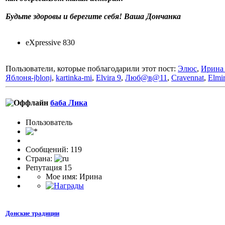
Будьте здоровы и берегите себя! Ваша Дончанка
eXpressive 830
Пользователи, которые поблагодарили этот пост:
Элюс
,
Ирина
Яблоня-jblonj
,
kartinka-mi
,
Elvira 9
,
Люб@в@11
,
Cravennat
,
Elmi
баба Лика
Пользовaтeль
Сообщений: 119
Страна:
Репутация 15
Мое имя: Ирина
Донские традиции