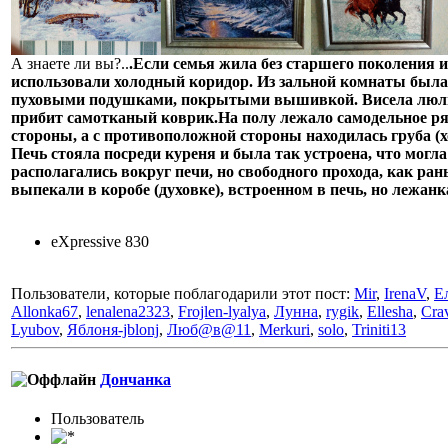
А знаете ли вы?..
.Если семья жила без старшего поколения и
использовали холодный коридор. Из зальной комнаты была 
пуховыми подушками, покрытыми вышивкой. Висела люлька
прибит самотканый коврик.На полу лежало самодельное р
стороны, а с противоположной стороны находилась груба (хо
Печь стояла посреди куреня и была так устроена, что могла
располагались вокруг печи, но свободного прохода, как ран
выпекали в коробе (духовке), встроенном в печь, но лежанка
eXpressive 830
Пользователи, которые поблагодарили этот пост:
Mir
,
IrenaV
,
Е
Allonka67
,
lenalena2323
,
Frojlen-lyalya
,
Лунна
,
rygik
,
Ellesha
,
Cra
Lyubov
,
Яблоня-jblonj
,
Люб@в@11
,
Merkuri
,
solo
,
Triniti13
Дончанка
Пользовaтeль