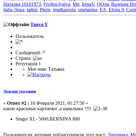
Наталка 10101973
,
Frojlen-lyalya
,
Mir
,
IrenaV
,
ООля
,
Валерия Н
баба Лика
,
tadmi
,
Pteris
,
jmulkasveta
,
smetanina
,
ЕА
,
Elvira 9
,
Cori
Tanya Y
Пользователь
Сообщений: 7
Страна:
Репутация 1
Мое имя: Татьяна
Донские традиции
«
Ответ #2 :
16 Февраля 2021, 01:27:50 »
какие красивые картинки ,а шашлыки ?!!!
Singer XL- 5000,BERNINA 880
Пользователи, которые поблагодарили этот пост:
Дончанка
,
Mi