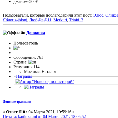
джаноме500Е
Пользователи, которые поблагодарили этот пост:
Элюс
,
ОликЯ
Яблоня-jblonj
,
Люб@в@11
,
Merkuri
,
Triniti13
Дончанка
Пользовaтeль
Сообщений: 761
Страна:
Репутация 114
Мое имя: Наталья
Награды
Донские традиции
«
Ответ #10 :
04 Марта 2021, 19:59:16 »
Цитата: kartinka-mi от 04 Марта 2021, 18:06:52