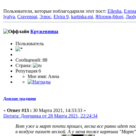
Пользователи, которые поблагодарили этот пост:
Ellesha
,
Елен
lyalya
,
Cravennat
,
Элюс
,
Elvira 9
,
kartinka-mi
,
Яблоня-jblonj
,
Люб
Кружевница
Пользовaтeль
Сообщений: 88
Страна:
Репутация 6
Мое имя: Анна
Донские традиции
«
Ответ #13 :
30 Марта 2021, 14:33:33 »
Цитата: Дончанка от 28 Марта 2021, 22:24:34
Вот уже и март почти прошел, весна все равно идет пос
в воздухе пахнет весной. А у меня тоже картина "Март