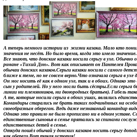
А теперь немного истории из жизни казака. Мало кто поним
значения не несёт. Но было время, когда это имело значение.
Все знают, что донские казаки носили серьгу в ухе. Обычно 
романе «Тихий Дон». Вот как описывает он Пантелея Прокоф
обычаи донских казаков.Серьги казаки носили с самого дет
ближе к теме, но не совсем верно.Что означала серьга в ухе 
Он мог носить её как в одном ухе, так и в обоих. Однако это
сын у родителей. Но у него могли быть сёстры.Если серьга б
линии ни племянников, ни двоюродных братьев). Гибель таког
А те, которые носили серьги в обоих ушах, являлись единств
Командиры старались не брать таких подчинённых на особо 
своеобразным оберегом. Ведь даже незнакомый командир вид
Однако это правило не было прописано ни в одном уставе. С
единственные сыновья в семье прятались за спинами сослуж
единственных детей в семье.
Откуда пошёл обычай у донских казаков носить серьгу допо
как обереги.Вот такая история!