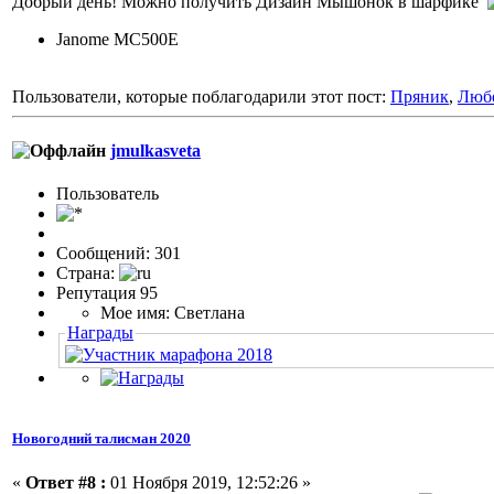
Добрый день! Можно получить Дизайн Мышонок в шарфике
Janome MC500E
Пользователи, которые поблагодарили этот пост:
Пряник
,
Люб
jmulkasveta
Пользовaтeль
Сообщений: 301
Страна:
Репутация 95
Мое имя: Светлана
Награды
Новогодний талисман 2020
«
Ответ #8 :
01 Ноября 2019, 12:52:26 »