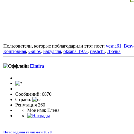
Пользователи, которые поблагодарили этот пост:
vesna61
,
Besv
Коштовная
,
Galios
,
Бабуляля
,
oksana-1973
,
riashchi
,
Лючка
Elmira
Сообщений: 6870
Страна:
Репутация 260
Мое имя: Елена
Новогодний талисман 2020