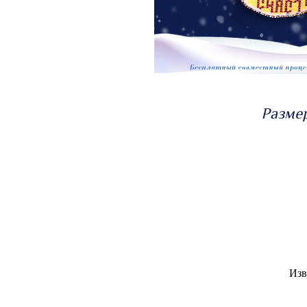
Размер
Изв