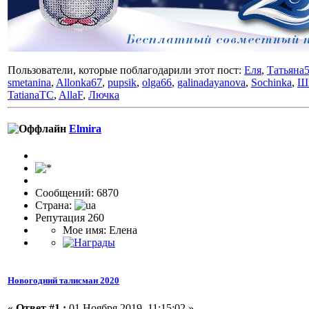
Пользователи, которые поблагодарили этот пост:
Еля
,
Татьяна
smetanina
,
Allonka67
,
pupsik
,
olga66
,
galinadayanova
,
Sochinka
,
Ш
TatianaTC
,
AllaF
,
Лючка
Elmira
Сообщений: 6870
Страна:
Репутация 260
Мое имя: Елена
Новогодний талисман 2020
«
Ответ #1 :
01 Ноября 2019, 11:15:02 »