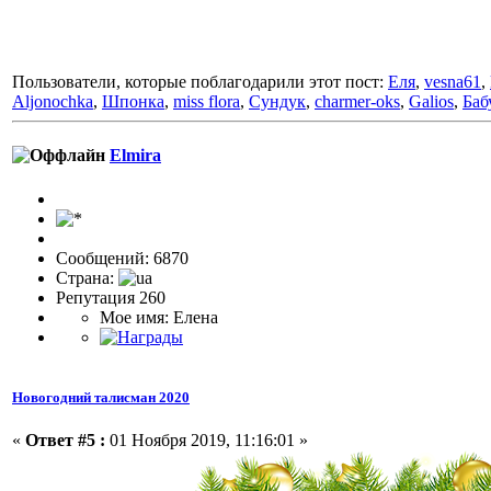
Пользователи, которые поблагодарили этот пост:
Еля
,
vesna61
,
Aljonochka
,
Шпонка
,
miss flora
,
Сундук
,
charmer-oks
,
Galios
,
Баб
Elmira
Сообщений: 6870
Страна:
Репутация 260
Мое имя: Елена
Новогодний талисман 2020
«
Ответ #5 :
01 Ноября 2019, 11:16:01 »