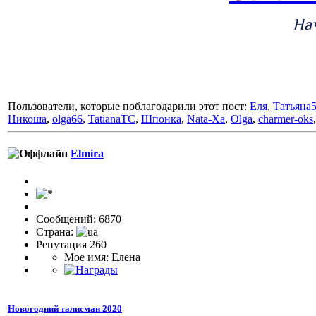
На
Пользователи, которые поблагодарили этот пост:
Еля
,
Татьяна
Никоша
,
olga66
,
TatianaTC
,
Шпонка
,
Nata-Xa
,
Olga
,
charmer-oks
Elmira
Сообщений: 6870
Страна:
Репутация 260
Мое имя: Елена
Новогодний талисман 2020