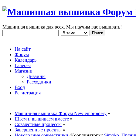
Машинная вышивка для всех. Мы научим вас вышивать!
На сайт
Форум
Календарь
Галерея
Магазин
Дизайны
Расходники
Вход
Регистрация
Машинная вышивка Форум New embroidery
»
Шьем и вышиваем вместе
»
Совместные процессы
»
Завершенные проекты
»
Новогодние совместники
(Координаторы:
Simoko
,
Пряни