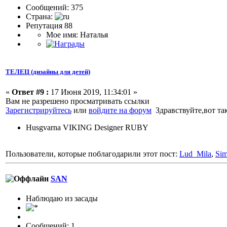
Сообщений: 375
Страна:
Репутация 88
Мое имя: Наталья
ТЕЛЕЦ (дизайны для детей)
«
Ответ #9 :
17 Июня 2019, 11:34:01 »
Вам не разрешено просматривать ссылки
Зарегистрируйтесь
или
войдите на форум
Здравствуйте,вот так
Husgvarna VIKING Designer RUBY
Пользователи, которые поблагодарили этот пост:
Lud_Mila
,
Si
SAN
Наблюдаю из засады
Сообщений: 1