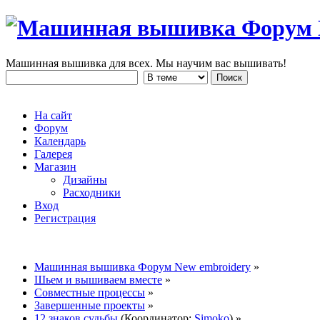
Машинная вышивка для всех. Мы научим вас вышивать!
На сайт
Форум
Календарь
Галерея
Магазин
Дизайны
Расходники
Вход
Регистрация
Машинная вышивка Форум New embroidery
»
Шьем и вышиваем вместе
»
Совместные процессы
»
Завершенные проекты
»
12 знаков судьбы
(Координатор:
Simoko
) »