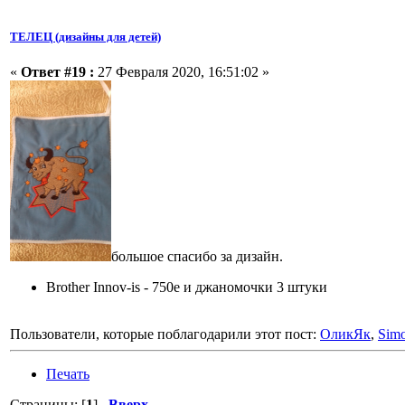
ТЕЛЕЦ (дизайны для детей)
«
Ответ #19 :
27 Февраля 2020, 16:51:02 »
большое спасибо за дизайн.
Brother Innov-is - 750e и джаномочки 3 штуки
Пользователи, которые поблагодарили этот пост:
ОликЯк
,
Sim
Печать
Страницы: [
1
]
Вверх