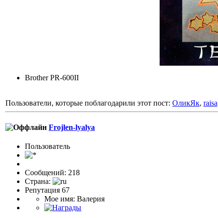
Brother PR-600II
Пользователи, которые поблагодарили этот пост:
ОликЯк
,
raisa
Frojlen-lyalya
Пользовaтeль
Сообщений: 218
Страна:
Репутация 67
Мое имя: Валерия