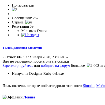
Пользовaтeль
Сообщений: 267
Страна:
Репутация 59
Мое имя: Ольга
ТЕЛЕЦ (дизайны для детей)
«
Ответ #16 :
27 Января 2020, 23:00:46 »
Вам не разрешено просматривать ссылки
Зарегистрируйтесь
или
войдите на форум
Большое
за
Husqvarna Designer Ruby deLuxe
Пользователи, которые поблагодарили этот пост:
Simoko
,
Merku
Левша