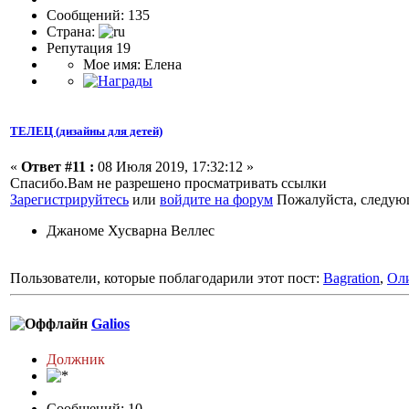
Сообщений: 135
Страна:
Репутация 19
Мое имя: Елена
ТЕЛЕЦ (дизайны для детей)
«
Ответ #11 :
08 Июля 2019, 17:32:12 »
Спасибо.Вам не разрешено просматривать ссылки
Зарегистрируйтесь
или
войдите на форум
Пожалуйста, следующ
Джаноме Хусварна Веллес
Пользователи, которые поблагодарили этот пост:
Bagration
,
Ол
Galios
Должник
Сообщений: 10