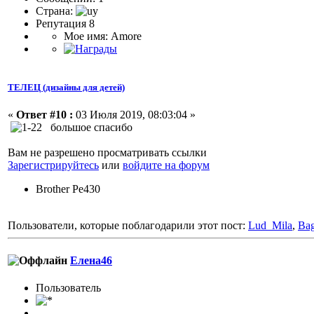
Страна:
Репутация 8
Мое имя: Amore
ТЕЛЕЦ (дизайны для детей)
«
Ответ #10 :
03 Июля 2019, 08:03:04 »
большое спасибо
Вам не разрешено просматривать ссылки
Зарегистрируйтесь
или
войдите на форум
Brother Pe430
Пользователи, которые поблагодарили этот пост:
Lud_Mila
,
Bag
Елена46
Пользовaтeль