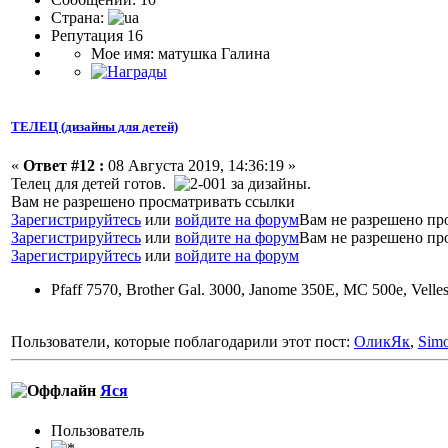
Страна:
Репутация 16
Мое имя: матушка Галина
ТЕЛЕЦ (дизайны для детей)
«
Ответ #12 :
08 Августа 2019, 14:36:19 »
Телец для детей готов.
за дизайны.
Вам не разрешено просматривать ссылки
Зарегистрируйтесь
или
войдите на форум
Вам не разрешено пр
Зарегистрируйтесь
или
войдите на форум
Вам не разрешено пр
Зарегистрируйтесь
или
войдите на форум
Pfaff 7570, Brother Gal. 3000, Janome 350E, MC 500e, Velle
Пользователи, которые поблагодарили этот пост:
ОликЯк
,
Sim
Яся
Пользовaтeль