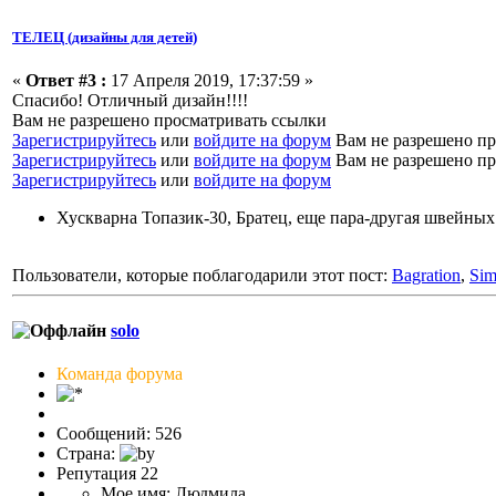
ТЕЛЕЦ (дизайны для детей)
«
Ответ #3 :
17 Апреля 2019, 17:37:59 »
Спасибо! Отличный дизайн!!!!
Вам не разрешено просматривать ссылки
Зарегистрируйтесь
или
войдите на форум
Вам не разрешено пр
Зарегистрируйтесь
или
войдите на форум
Вам не разрешено пр
Зарегистрируйтесь
или
войдите на форум
Хускварна Топазик-30, Братец, еще пара-другая швейных
Пользователи, которые поблагодарили этот пост:
Bagration
,
Si
solo
Команда форума
Сообщений: 526
Страна:
Репутация 22
Мое имя: Людмила