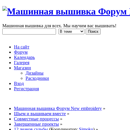
Машинная вышивка для всех. Мы научим вас вышивать!
На сайт
Форум
Календарь
Галерея
Магазин
Дизайны
Расходники
Вход
Регистрация
Машинная вышивка Форум New embroidery
»
Шьем и вышиваем вместе
»
Совместные процессы
»
Завершенные проекты
»
12 знаков судьбы
(Координатор:
Simoko
) »