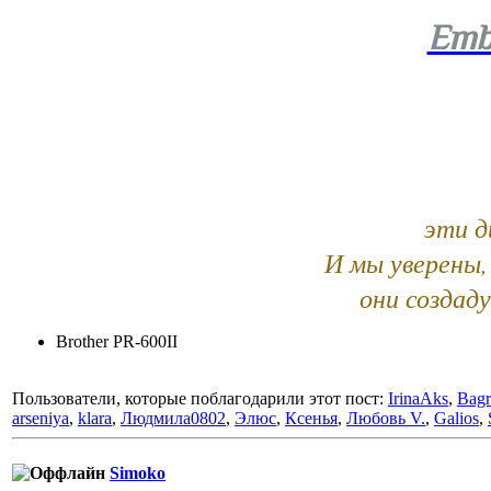
Еmb
эти д
И мы уверены,
они создад
Brother PR-600II
Пользователи, которые поблагодарили этот пост:
IrinaAks
,
Bagr
arseniya
,
klara
,
Людмила0802
,
Элюс
,
Ксенья
,
Любовь V.
,
Galios
,
Simoko