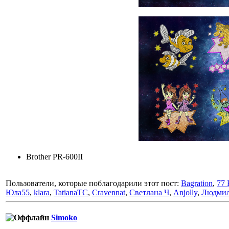
Brother PR-600II
Пользователи, которые поблагодарили этот пост:
Bagration
,
77 
Юла55
,
klara
,
TatianaTC
,
Cravennat
,
Светлана Ч
,
Anjolly
,
Людмил
Simoko