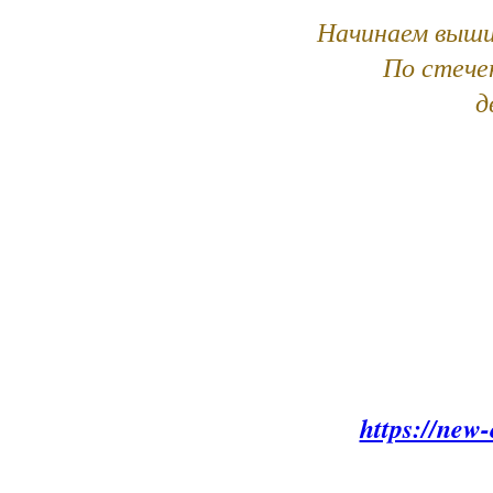
Начинаем вышив
По стече
д
https://new