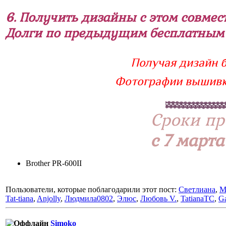
6. Получить дизайны с этом совмес
Долги по предыдущим бесплатным 
Получая дизайн б
Фотографии вышивки
Сроки пр
с 7 марта
Brother PR-600II
Пользователи, которые поблагодарили этот пост:
Светлиана
,
М
Tat-tiana
,
Anjolly
,
Людмила0802
,
Элюс
,
Любовь V.
,
TatianaTC
,
Ga
Simoko