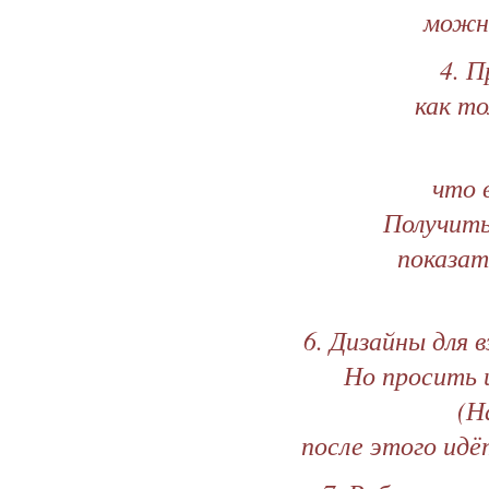
можно
4. 
как то
что 
Получить
показат
6. Дизайны для 
Но просить 
(Н
после этого ид