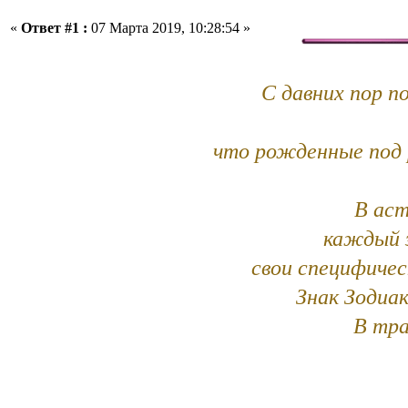
«
Ответ #1 :
07 Марта 2019, 10:28:54 »
С давних пор п
что рожденные под 
В аст
каждый з
свои специфичес
Знак Зодиак
В тра