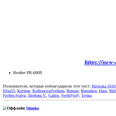
https://new
Brother PR-600II
Пользователи, которые поблагодарили этот пост:
Наталка 1010
Юла55
,
Катрин
,
RodionovaSvetlana
,
Винни
,
Bagration
,
klara
,
Mal
Frojlen-lyalya
,
Любовь V.
,
Galios
,
Svetl@n@
,
Точка
Simoko