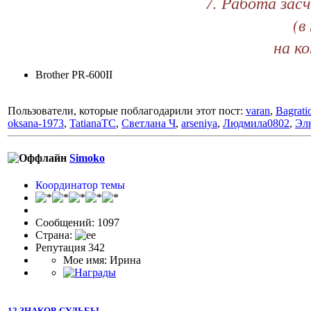
7. Работа зас
(в
на к
Brother PR-600II
Пользователи, которые поблагодарили этот пост:
varan
,
Bagrati
oksana-1973
,
TatianaTC
,
Светлана Ч
,
arseniya
,
Людмила0802
,
Эл
Simoko
Координатор темы
Сообщений: 1097
Страна:
Репутация 342
Мое имя: Ирина
12 ЗНАКОВ СУДЬБЫ