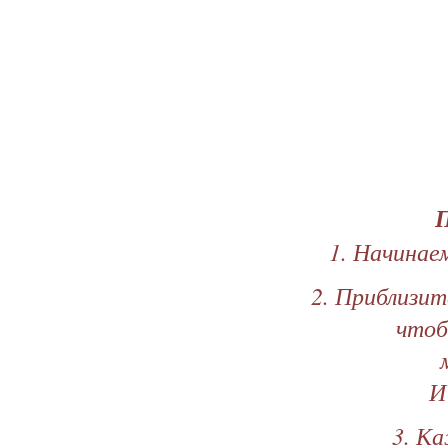
П
1. Начинае
2. Приблизит
чтоб
И
3. К