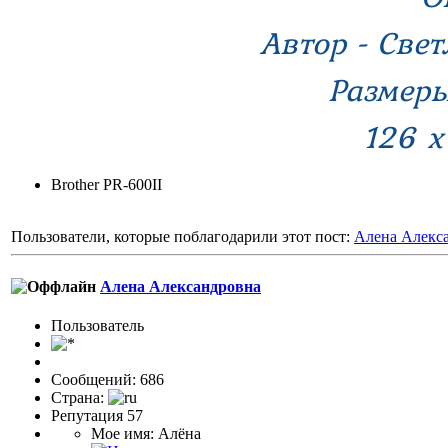
Автор - Свет
Размеры
126 х
Brother PR-600II
Пользователи, которые поблагодарили этот пост:
Алена Алекс
Алена Александровна
Пользовaтeль
Сообщений: 686
Страна:
Репутация 57
Мое имя: Алёна