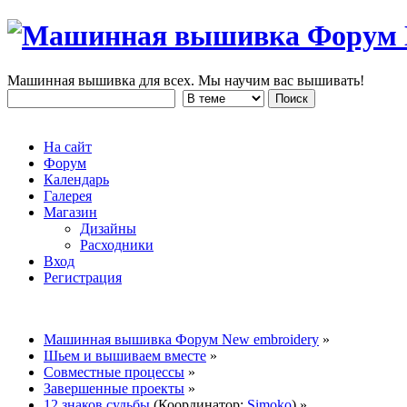
Машинная вышивка для всех. Мы научим вас вышивать!
На сайт
Форум
Календарь
Галерея
Магазин
Дизайны
Расходники
Вход
Регистрация
Машинная вышивка Форум New embroidery
»
Шьем и вышиваем вместе
»
Совместные процессы
»
Завершенные проекты
»
12 знаков судьбы
(Координатор:
Simoko
) »