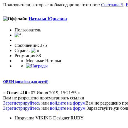
Пользователи, которые поблагодарили этот пост:
Светлана Ч
,
B
Наталья Юрьевна
Пользовaтeль
Сообщений: 375
Страна:
Репутация 88
Мое имя: Наталья
ОВЕН (дизайны для детей)
«
Ответ #10 :
07 Июня 2019, 15:21:55 »
Вам не разрешено просматривать ссылки
Зарегистрируйтесь
или
войдите на форум
Вам не разрешено пр
Зарегистрируйтесь
или
войдите на форум
Здравствуйте,уж бол
Husgvarna VIKING Designer RUBY