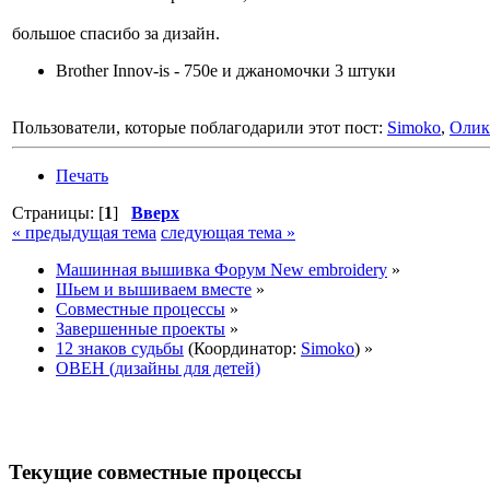
большое спасибо за дизайн.
Brother Innov-is - 750e и джаномочки 3 штуки
Пользователи, которые поблагодарили этот пост:
Simoko
,
Оли
Печать
Страницы: [
1
]
Вверх
« предыдущая тема
следующая тема »
Машинная вышивка Форум New embroidery
»
Шьем и вышиваем вместе
»
Совместные процессы
»
Завершенные проекты
»
12 знаков судьбы
(Координатор:
Simoko
) »
ОВЕН (дизайны для детей)
Текущие совместные процессы