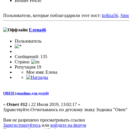
Brother Pe430
Пользователи, которые поблагодарили этот пост:
krilixa56
,
Sim
Елена46
Пользовaтeль
Сообщений: 135
Страна:
Репутация 19
Мое имя: Елена
ОВЕН (дизайны для детей)
«
Ответ #12 :
22 Июля 2019, 13:02:17 »
Здравствуйте.Отчитываюсь по детскому знаку Зодиака "Овен"
Вам не разрешено просматривать ссылки
Зарегистрируйтесь
или
войдите на форум