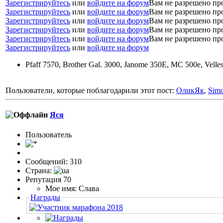
Зарегистрируйтесь
или
войдите на форум
Вам не разрешено пр
Зарегистрируйтесь
или
войдите на форум
Вам не разрешено пр
Зарегистрируйтесь
или
войдите на форум
Вам не разрешено пр
Зарегистрируйтесь
или
войдите на форум
Вам не разрешено пр
Зарегистрируйтесь
или
войдите на форум
Вам не разрешено пр
Зарегистрируйтесь
или
войдите на форум
Pfaff 7570, Brother Gal. 3000, Janome 350E, MC 500e, Velle
Пользователи, которые поблагодарили этот пост:
ОликЯк
,
Sim
Яся
Пользовaтeль
Сообщений: 310
Страна:
Репутация 70
Мое имя: Слава
Награды