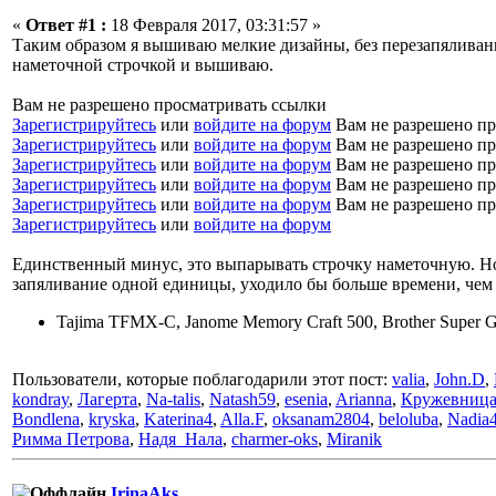
«
Ответ #1 :
18 Февраля 2017, 03:31:57 »
Таким образом я вышиваю мелкие дизайны, без перезапяливани
наметочной строчкой и вышиваю.
Вам не разрешено просматривать ссылки
Зарегистрируйтесь
или
войдите на форум
Вам не разрешено пр
Зарегистрируйтесь
или
войдите на форум
Вам не разрешено пр
Зарегистрируйтесь
или
войдите на форум
Вам не разрешено пр
Зарегистрируйтесь
или
войдите на форум
Вам не разрешено пр
Зарегистрируйтесь
или
войдите на форум
Вам не разрешено пр
Зарегистрируйтесь
или
войдите на форум
Единственный минус, это выпарывать строчку наметочную. Но с
запяливание одной единицы, уходило бы больше времени, чем
Tajima TFMX-C, Janome Memory Craft 500, Brother Super Gal
Пользователи, которые поблагодарили этот пост:
valia
,
John.D
,
kondray
,
Лагерта
,
Na-talis
,
Natash59
,
esenia
,
Arianna
,
Кружевниц
Bondlena
,
kryska
,
Katerina4
,
Alla.F
,
oksanam2804
,
beloluba
,
Nadia
Римма Петрова
,
Надя_Нала
,
charmer-oks
,
Miranik
IrinaAks