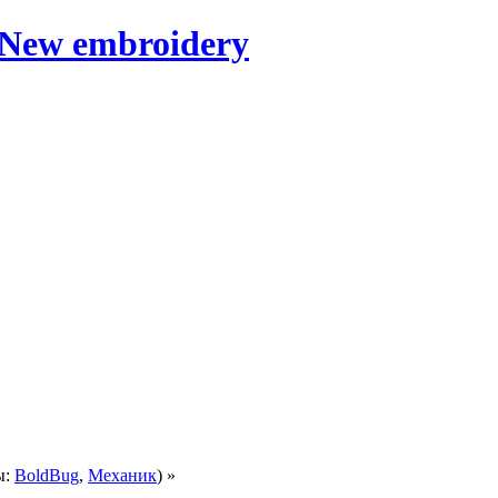
ы:
BoldBug
,
Механик
) »