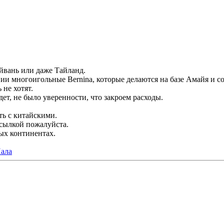
айвань или даже Тайланд.
и многоигольные Bernina, которые делаются на базе Амайя и соб
 не хотят.
ет, не было уверенности, что закроем расходы.
ть с китайскими.
ссылкой пожалуйста.
ых континентах.
ала