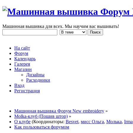
Машинная вышивка для всех. Мы научим вас вышивать!
На сайт
Форум
Календарь
Галерея
Магазин
Дизайны
Расходники
Вход
Регистрация
Машинная вышивка Форум New embroidery
»
Molka-клуб (Пошив штор)
»
О клубе
(Координаторы:
Besvet
,
мисс Ольга
,
Молька
,
Irma
Как пользоваться форумом