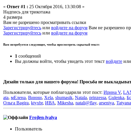
«
Ответ #1 :
25 Октября 2016, 13:30:08 »
Надпись для трикотажа
4 размера
Вам не разрешено просматривать ссылки
Зарегистрируйтесь
или
войдите на форум
Вам не разрешено пр
Зарегистрируйтесь
или
войдите на форум
Вам потребуется следующее, чтобы просмотреть скрытый текст:
1
сообщений
Вы должны войти, чтобы увидеть этот текст
войдите
ил
Дизайн только для нашего форума! Просьба не выкладывать 
Пользователи, которые поблагодарили этот пост:
Ирина V
,
LA
ata
,
мЕлена
,
Винни
,
Xela
,
shumasik
,
Natala
,
prinzessa
,
Gulenka
,
Б
Ольга Bagira
,
ktyxbr
,
ИВА
,
Mikesha
,
natali@flay
,
arseniya
,
Tatyan
Frojlen-lyalya
Пользовaтeль