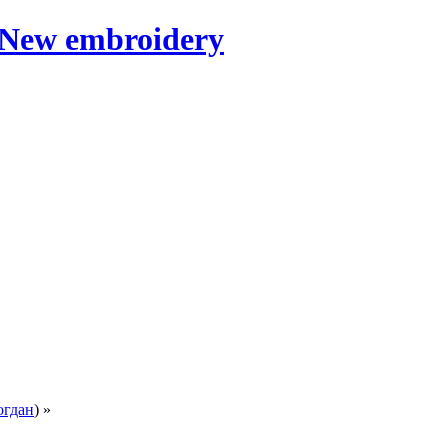
огдан
) »