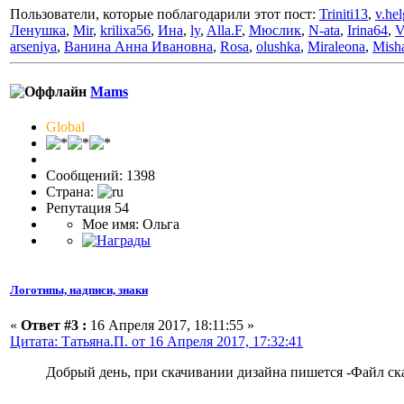
Пользователи, которые поблагодарили этот пост:
Triniti13
,
v.he
Ленушка
,
Mir
,
krilixa56
,
Ина
,
ly
,
Alla.F
,
Мюслик
,
N-ata
,
Irina64
,
V
arseniya
,
Ванина Анна Ивановна
,
Rosa
,
olushka
,
Miraleona
,
Mish
Mams
Global
Сообщений: 1398
Страна:
Репутация 54
Мое имя: Ольга
Логотипы, надписи, знаки
«
Ответ #3 :
16 Апреля 2017, 18:11:55 »
Цитата: Татьяна.П. от 16 Апреля 2017, 17:32:41
Добрый день, при скачивании дизайна пишется -Файл ск