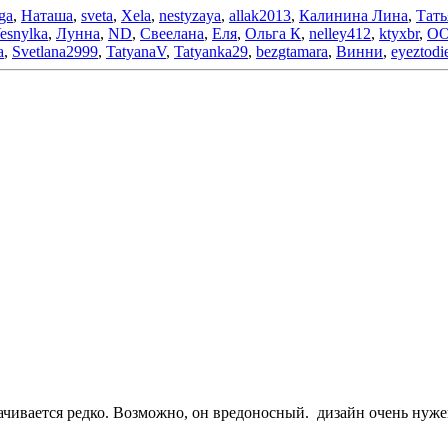
lga
,
Наташа
,
sveta
,
Xela
,
nestyzaya
,
allak2013
,
Калинина Лина
,
Тать
esnylka
,
Лунна
,
ND
,
Свеелана
,
Еля
,
Ольга К
,
nelley412
,
ktyxbr
,
ОО
a
,
Svetlana2999
,
TatyanaV
,
Tatyanka29
,
bezgtamara
,
Винни
,
eyeztodi
ачивается редко. Возможно, он вредоносный. дизайн очень нуже