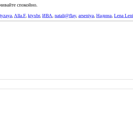
ачивайте спокойно.
tyzaya
,
Alla.F
,
ktyxbr
,
ИВА
,
natali@flay
,
arseniya
,
Надина
,
Lena Len