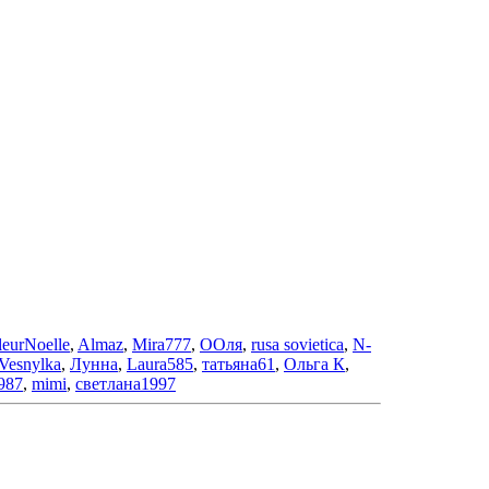
leurNoelle
,
Almaz
,
Mira777
,
ООля
,
rusa sovietica
,
N-
Vesnylka
,
Лунна
,
Laura585
,
татьяна61
,
Ольга К
,
987
,
mimi
,
светлана1997