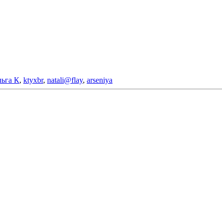
ьга К
,
ktyxbr
,
natali@flay
,
arseniya