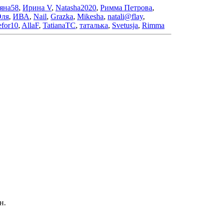
яна58
,
Ирина V
,
Natasha2020
,
Римма Петрова
,
ля
,
ИВА
,
Nail
,
Grazka
,
Mikesha
,
natali@flay
,
efor10
,
AllaF
,
TatianaTC
,
таталька
,
Svetusja
,
Rimma
н.