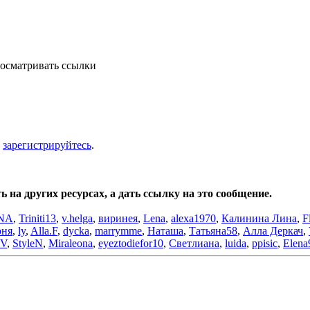
осматривать ссылки
и
зарегистрируйтесь
.
на других ресурсах, а дать ссылку на это сообщение.
NA
,
Triniti13
,
v.helga
,
виринея
,
Lena
,
alexa1970
,
Калинина Лина
,
F
оня
,
ly
,
Alla.F
,
dycka
,
marrymme
,
Наташа
,
Татьяна58
,
Алла Деркач
,
aV
,
StyleN
,
Miraleona
,
eyeztodiefor10
,
Светлиана
,
luida
,
ppisic
,
Elena