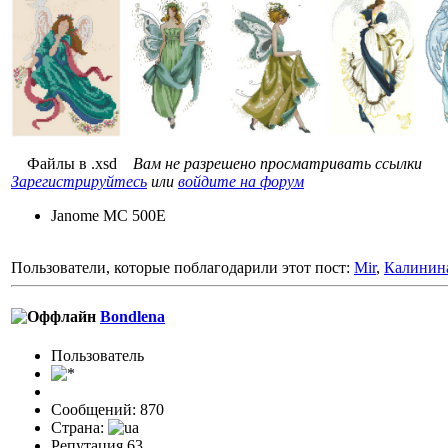
Файлы в .xsd
Вам не разрешено просматривать ссылки
Зарегистрируйтесь
или
войдите на форум
Janome MC 500E
Пользователи, которые поблагодарили этот пост:
Mir
,
Калинин
Bondlena
Пользовaтeль
Сообщений: 870
Страна:
Репутация 63