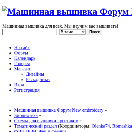
Машинная вышивка для всех. Мы научим вас вышивать!
На сайт
Форум
Календарь
Галерея
Магазин
Дизайны
Расходники
Вход
Регистрация
Машинная вышивка Форум New embroidery
»
Библиотека
»
Схемы для вышивки крестиком
»
Тематический раздел
(Координаторы:
Olenka74
,
Romashka
ФЭНТЕЗИ: феи и феечки