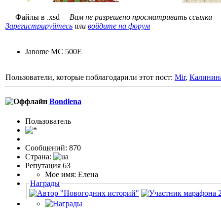
Файлы в .xsd
Вам не разрешено просматривать ссылки
Зарегистрируйтесь
или
войдите на форум
Janome MC 500E
Пользователи, которые поблагодарили этот пост:
Mir
,
Калинин
Bondlena
Пользовaтeль
Сообщений: 870
Страна:
Репутация 63
Мое имя: Елена
Награды