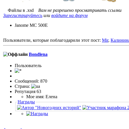
Файлы в .xsd
Вам не разрешено просматривать ссылки
Зарегистрируйтесь
или
войдите на форум
Janome MC 500E
Пользователи, которые поблагодарили этот пост:
Mir
,
Калинин
Bondlena
Пользовaтeль
Сообщений: 870
Страна:
Репутация 63
Мое имя: Елена
Награды