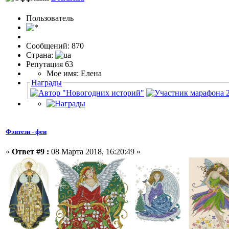
Пользовaтeль
Сообщений: 870
Страна:
Репутация 63
Мое имя: Елена
Награды
Фэнтези - феи
«
Ответ #9 :
08 Марта 2018, 16:20:49 »