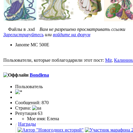
Файлы в .xsd
Вам не разрешено просматривать ссылки
Зарегистрируйтесь
или
войдите на форум
Janome MC 500E
Пользователи, которые поблагодарили этот пост:
Mir
,
Калинин
Bondlena
Пользовaтeль
Сообщений: 870
Страна:
Репутация 63
Мое имя: Елена
Награды