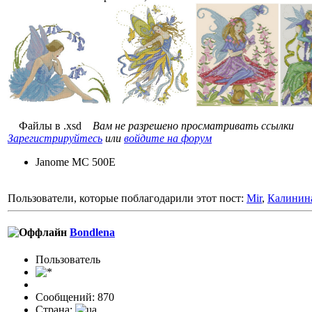
Файлы в .xsd
Вам не разрешено просматривать ссылки
Зарегистрируйтесь
или
войдите на форум
Janome MC 500E
Пользователи, которые поблагодарили этот пост:
Mir
,
Калинин
Bondlena
Пользовaтeль
Сообщений: 870
Страна: