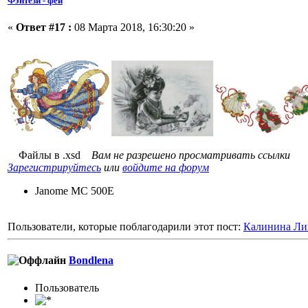
Фэнтези - феи
«
Ответ #17 :
08 Марта 2018, 16:30:20 »
Файлы в .xsd
Вам не разрешено просматривать ссылки
Зарегистрируйтесь
или
войдите на форум
Janome MC 500E
Пользователи, которые поблагодарили этот пост:
Калинина Ли
Bondlena
Пользовaтeль