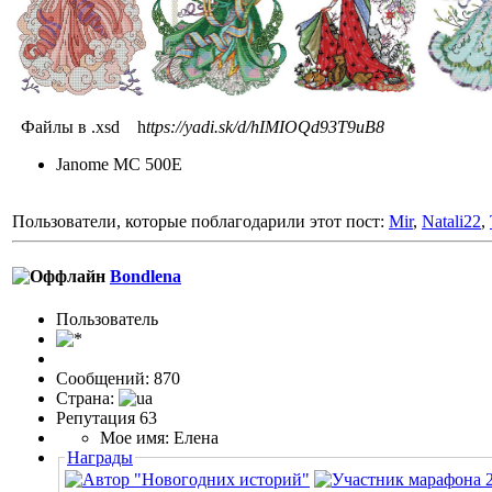
Файлы в .xsd h
ttps://yadi.sk/d/hIMIOQd93T9uB8
Janome MC 500E
Пользователи, которые поблагодарили этот пост:
Mir
,
Natali22
,
Bondlena
Пользовaтeль
Сообщений: 870
Страна:
Репутация 63
Мое имя: Елена
Награды