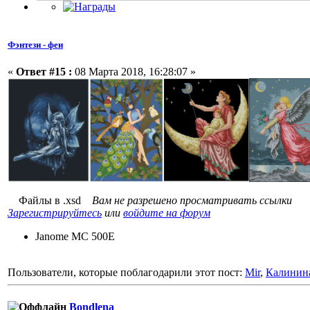
Фэнтези - феи
«
Ответ #15 :
08 Марта 2018, 16:28:07 »
Файлы в .xsd
Вам не разрешено просматривать ссылки
Зарегистрируйтесь
или
войдите на форум
Janome MC 500E
Пользователи, которые поблагодарили этот пост:
Mir
,
Калинин
Bondlena