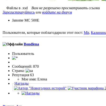
Файлы в .xsd
Вам не разрешено просматривать ссылки
Зарегистрируйтесь
или
войдите на форум
Janome MC 500E
Пользователи, которые поблагодарили этот пост:
Mir
,
Калинин
Bondlena
Пользовaтeль
Сообщений: 870
Страна:
Репутация 63
Мое имя: Елена
Награды