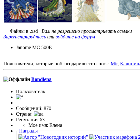
Файлы в .xsd
Вам не разрешено просматривать ссылки
Зарегистрируйтесь
или
войдите на форум
Janome MC 500E
Пользователи, которые поблагодарили этот пост:
Mir
,
Калинин
Bondlena
Пользовaтeль
Сообщений: 870
Страна:
Репутация 63
Мое имя: Елена
Награды