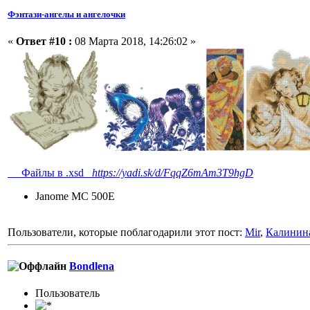
Фэнтази-ангелы и ангелочки
«
Ответ #10 :
08 Марта 2018, 14:26:02 »
Файлы в .xsd
https://yadi.sk/d/FqqZ6mAm3T9hgD
Janome MC 500E
Пользователи, которые поблагодарили этот пост:
Mir
,
Калинин
Bondlena
Пользовaтeль