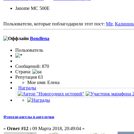
Janome MC 500E
Пользователи, которые поблагодарили этот пост:
Mir
,
Калинин
Bondlena
Пользовaтeль
Сообщений: 870
Страна:
Репутация 63
Мое имя: Елена
Награды
Фэнтази-ангелы и ангелочки
«
Ответ #12 :
09 Марта 2018, 20:49:04 »