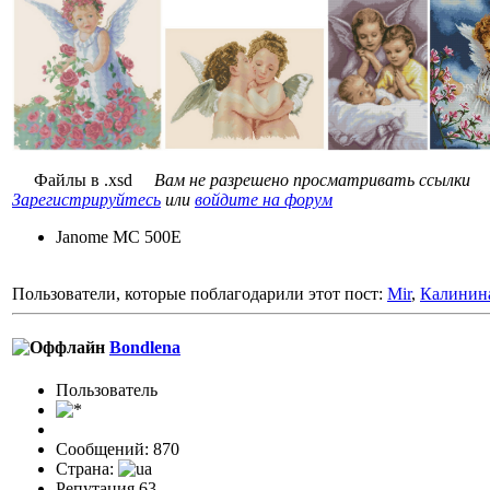
Файлы в .xsd
Вам не разрешено просматривать ссылки
Зарегистрируйтесь
или
войдите на форум
Janome MC 500E
Пользователи, которые поблагодарили этот пост:
Mir
,
Калинин
Bondlena
Пользовaтeль
Сообщений: 870
Страна:
Репутация 63