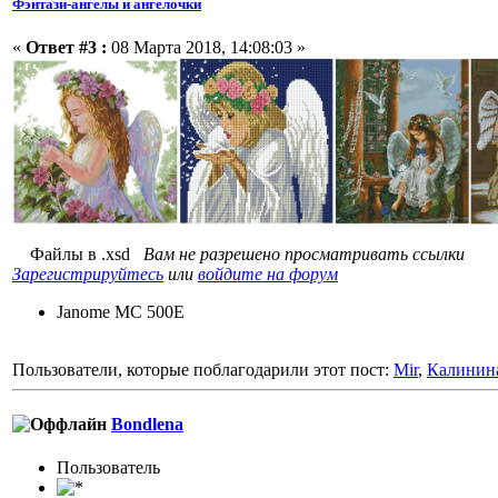
Фэнтази-ангелы и ангелочки
«
Ответ #3 :
08 Марта 2018, 14:08:03 »
Файлы в .xsd
Вам не разрешено просматривать ссылки
Зарегистрируйтесь
или
войдите на форум
Janome MC 500E
Пользователи, которые поблагодарили этот пост:
Mir
,
Калинин
Bondlena
Пользовaтeль