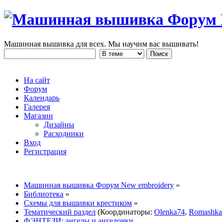
Машинная вышивка для всех. Мы научим вас вышивать!
На сайт
Форум
Календарь
Галерея
Магазин
Дизайны
Расходники
Вход
Регистрация
Машинная вышивка Форум New embroidery
»
Библиотека
»
Схемы для вышивки крестиком
»
Тематический раздел
(Координаторы:
Olenka74
,
Romashka
ФЭНТЕЗИ: ангелы и ангелочки