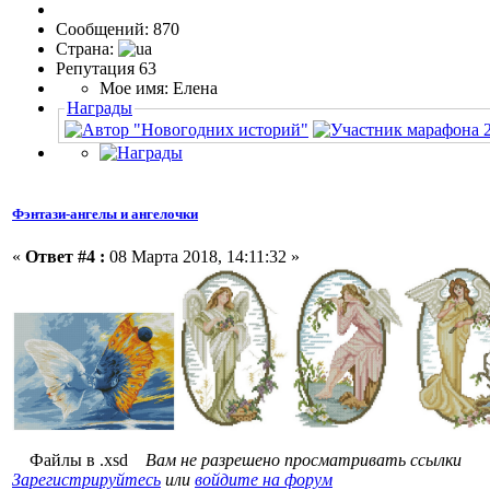
Сообщений: 870
Страна:
Репутация 63
Мое имя: Елена
Награды
Фэнтази-ангелы и ангелочки
«
Ответ #4 :
08 Марта 2018, 14:11:32 »
Файлы в .xsd
Вам не разрешено просматривать ссылки
Зарегистрируйтесь
или
войдите на форум