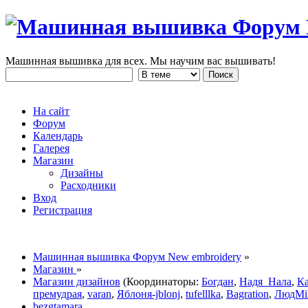
Машинная вышивка для всех. Мы научим вас вышивать!
На сайт
Форум
Календарь
Галерея
Магазин
Дизайны
Расходники
Вход
Регистрация
Машинная вышивка Форум New embroidery
»
Магазин
»
Магазин дизайнов
(Координаторы:
Богдан
,
Надя_Нала
,
К
премудрая
,
varan
,
Яблоня-jblonj
,
tufelllka
,
Bagration
,
ЛюдMi
bezgtamara