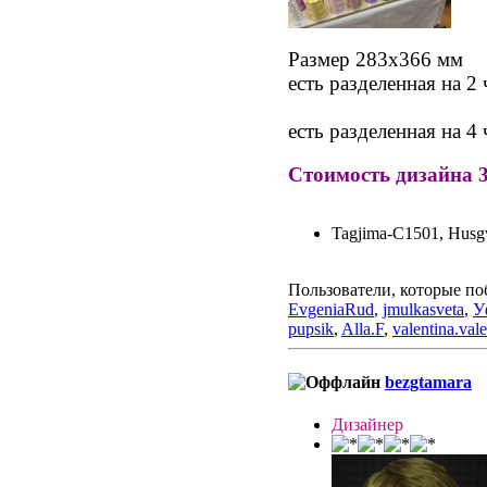
Размер 283х366 мм
есть разделенная на 2
есть разделенная на 4 
Стоимость дизайна 
Tagjima-C1501, Husg
Пользователи, которые по
EvgeniaRud
,
jmulkasveta
,
У
pupsik
,
Alla.F
,
valentina.val
bezgtamara
Дизайнер