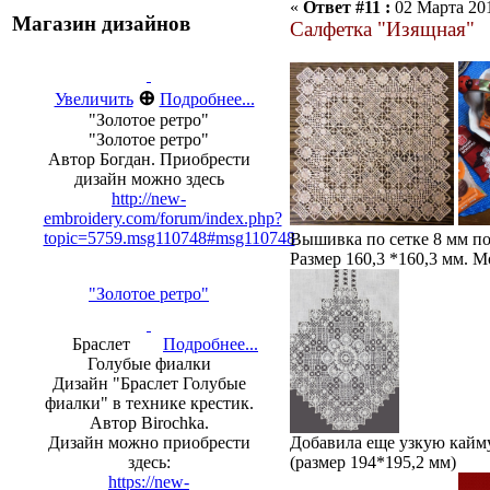
«
Ответ #11 :
02 Марта 201
Магазин дизайнов
Салфетка "Изящная"
⊕
Увеличить
Подробнее...
"Золотое ретро"
"Золотое ретро"
Автор Богдан. Приобрести
дизайн можно здесь
http://new-
embroidery.com/forum/index.php?
topic=5759.msg110748#msg110748
Вышивка по сетке 8 мм по
Размер 160,3 *160,3 мм. М
"Золотое ретро"
Браслет
Подробнее...
Голубые фиалки
Дизайн "Браслет Голубые
фиалки" в технике крестик.
Автор Birochka.
Добавила еще узкую кайму 
Дизайн можно приобрести
(размер 194*195,2 мм)
здесь:
https://new-