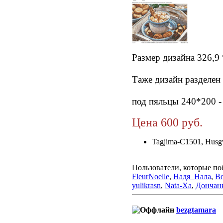
Размер дизайна 326,9 
Таже дизайн разделен 
под пяльцы 240*200 - 
Цена 600 руб.
Tagjima-C1501, Husg
Пользователи, которые по
FleurNoelle
,
Надя_Нала
,
Bo
yulikrasn
,
Nata-Xa
,
Дончан
bezgtamara