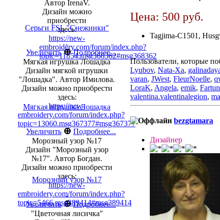
Автор IrenaV.
Дизайн можно
Цена: 500 руб.
приобрести
Серьги FSL "Снежинки"
здесь:
Tagjima-C1501, Husg
https://new-
embroidery.com/forum/index.php?
⊕
Увеличить
Подробнее...
topic=11854.msg368362#msg368362
Пользователи, которые по
Мягкая игрушка Лошадка
Lyubov
,
Nata-Xa
,
galinaday
Дизайн мягкой игрушки
varan
,
JWest
,
FleurNoelle
,
q
"Лошадка". Автор Имилова.
LoraK
,
Angela
,
emik
,
Fartun
Дизайн можно приобрести
valentina.valentinalegion
,
ma
здесь:
https://new-
Мягкая игрушка Лошадка
embroidery.com/forum/index.php?
bezgtamara
topic=13060.msg367377#msg367377
⊕
Увеличить
Подробнее...
Дизайнер
Морозный узор №17
Дизайн "Морозный узор
№17". Автор Богдан.
Дизайн можно приобрести
здесь:
Морозный узор №17
https://new-
embroidery.com/forum/index.php?
topic=5466.msg389414#msg389414
⊕
Увеличить
Подробнее...
"Цветочная лисичка"