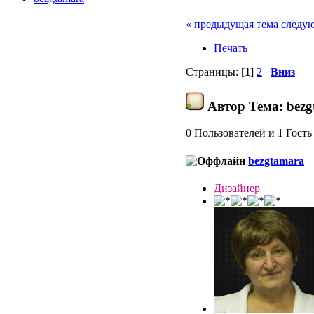
« предыдущая тема
следую
Печать
Страницы: [
1
]
2
Вниз
Автор
Тема: bezg
0 Пользователей и 1 Гость
bezgtamara
Дизайнер