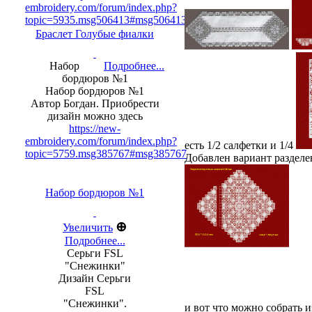
embroidery.com/forum/index.php?
topic=5935.msg506413#msg506413
Браслет Голубые фиалки
Набор
Подробнее...
бордюров №1
Набор бордюров №1
Автор Богдан. Приобрести
дизайн можно здесь
https://new-
embroidery.com/forum/index.php?
есть 1/2 салфетки и 1/4
topic=5759.msg385767#msg385767
Добавлен вариант раздел
Набор бордюров №1
⊕
Увеличить
Подробнее...
Серьги FSL
"Снежинки"
Дизайн Серьги
FSL
"Снежинки".
и вот что можно собрать и