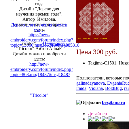
года
Дизайн "Дерево для
изучения времен года".
Автор Имилова.
Дизайн можно приобрести
Дерево для изучения времен
здесь:
год…
https://new-
embroidery.com/forum/index.php?
"Tricolor"
Подробнее...
topic=13060.msg385318#msg385318
"Tricolor" Автор AlinaF.
Цена 300 руб.
Дизайн можно приобрести
здесь:
Tagjima-C1501, Husg
http://new-
embroidery.com/forum/index.php?
topic=863.msg18487#msg18487
Пользователи, которые по
galinadayanova
,
EvgeniaRu
iraida
,
Violana
,
BoldBug
,
ra
"Tricolor"
bezgtamara
Дизайнер