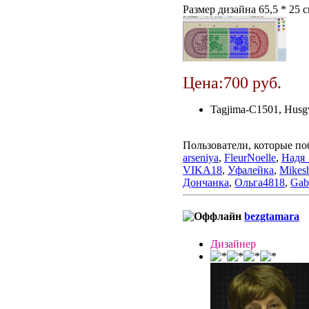
Размер дизайна 65,5 * 25 с
Цена:700 руб.
Tagjima-C1501, Husg
Пользователи, которые по
arseniya
,
FleurNoelle
,
Надя
VIKA18
,
Уфалейка
,
Mikes
Дончанка
,
Ольга4818
,
Gab
bezgtamara
Дизайнер