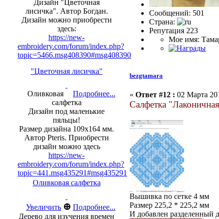
Дизайн "Цветочная
лисичка". Автор Богдан.
Сообщений: 501
Дизайн можно приобрести
Страна:
здесь:
Репутация 223
https://new-
Мое имя: Тама
embroidery.com/forum/index.php?
topic=5466.msg408390#msg408390
"Цветочная лисичка"
bezgtamara
Оливковая
Подробнее...
«
Ответ #12 :
02 Марта 201
салфетка
Салфетка "Лаконичная
Дизайн под маленькие
пяльцы!
Размер дизайна 109х164 мм.
Автор Pteris. Приобрести
дизайн можно здесь
https://new-
embroidery.com/forum/index.php?
topic=441.msg435291#msg435291
Оливковая салфетка
Вышивка по сетке 4 мм
Размер 225,2 * 225,2 мм
⊕
Увеличить
Подробнее...
И добавлен разделенный 
Дерево для изучения времен