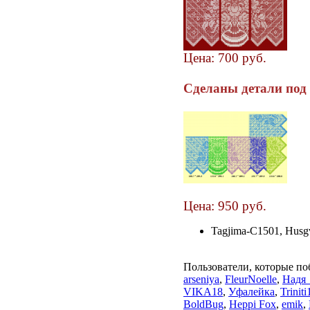
Цена: 700 руб.
Сделаны детали под
Цена: 950 руб.
Tagjima-C1501, Husg
Пользователи, которые по
arseniya
,
FleurNoelle
,
Надя
VIKA18
,
Уфалейка
,
Triniti
BoldBug
,
Heppi Fox
,
emik
,