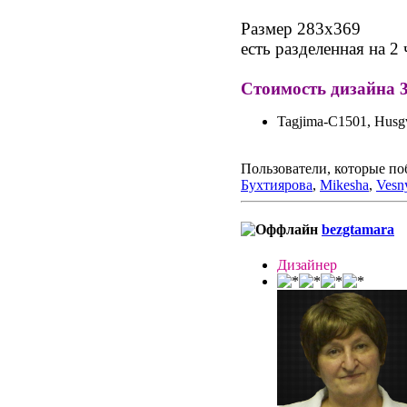
Размер 283х369
есть разделенная на 2
Стоимость дизайна 
Tagjima-C1501, Husg
Пользователи, которые по
Бухтиярова
,
Mikesha
,
Vesn
bezgtamara
Дизайнер