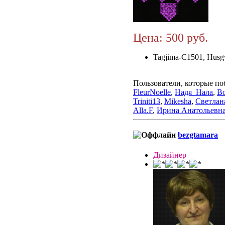
Цена: 500 руб.
Tagjima-C1501, Husg
Пользователи, которые по
FleurNoelle
,
Надя_Нала
,
Bo
Triniti13
,
Mikesha
,
Светлан
Alla.F
,
Ирина Анатольевн
bezgtamara
Дизайнер