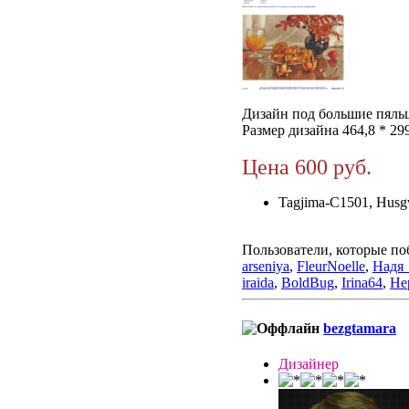
Дизайн под большие пяль
Размер дизайна 464,8 * 29
Цена 600 руб.
Tagjima-C1501, Husg
Пользователи, которые по
arseniya
,
FleurNoelle
,
Надя
iraida
,
BoldBug
,
Irina64
,
He
bezgtamara
Дизайнер