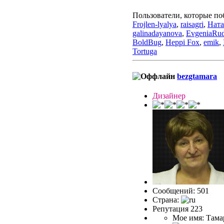
Пользователи, которые по
Frojlen-lyalya
,
raisagri
,
Нат
galinadayanova
,
EvgeniaRu
BoldBug
,
Heppi Fox
,
emik
,
Tortuga
bezgtamara
Дизайнер
Сообщений: 501
Страна:
Репутация 223
Мое имя: Тама