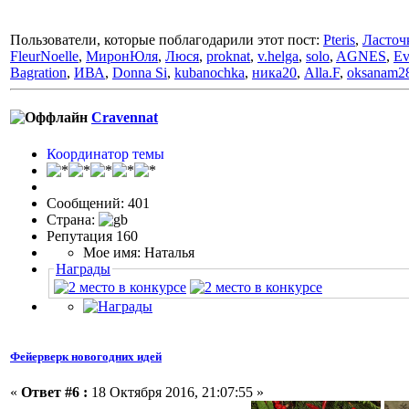
Пользователи, которые поблагодарили этот пост:
Pteris
,
Ласточ
FleurNoelle
,
МиронЮля
,
Люся
,
proknat
,
v.helga
,
solo
,
AGNES
,
Ev
Bagration
,
ИВА
,
Donna Si
,
kubanochka
,
ника20
,
Alla.F
,
oksanam2
Cravennat
Координатор темы
Сообщений: 401
Страна:
Репутация 160
Мое имя: Наталья
Награды
Фейерверк новогодних идей
«
Ответ #6 :
18 Октября 2016, 21:07:55 »