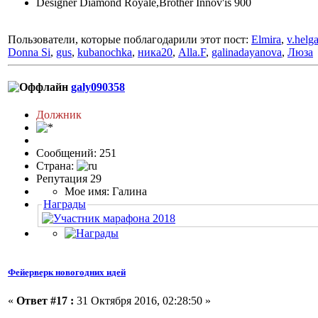
Designer Diamond Royale,Brother Innov'is 900
Пользователи, которые поблагодарили этот пост:
Elmira
,
v.helg
Donna Si
,
gus
,
kubanochka
,
ника20
,
Alla.F
,
galinadayanova
,
Люза
galy090358
Должник
Сообщений: 251
Страна:
Репутация 29
Мое имя: Галина
Награды
Фейерверк новогодних идей
«
Ответ #17 :
31 Октября 2016, 02:28:50 »