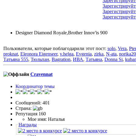
Зарегистрируйт
Зарегистрируйт
Зарегистрируйт
Зарегистрируйт
Designer Diamond Royale,Brother Innov'is 900
Пользователи, которые поблагодарили этот пост:
solo
,
Vera
,
Pte
proknat
,
Eleonora Eigenseer
,
v.helga
,
Evgenia
,
zirka
,
N-ata
,
norika2
Татьяна 555
,
Тюльпан
,
Bagration
,
ИВА
,
Татьяна
,
Donna Si
,
kuba
Cravennat
Координатор темы
Сообщений: 401
Страна:
Репутация 160
Мое имя: Наталья
Награды