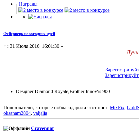
Награды
Фейерверк новогодних идей
«
:
31 Июля 2016, 16:01:30 »
Лучш
Зарегистрируйт
Зарегистрируйт
Designer Diamond Royale,Brother Innov'is 900
Пользователи, которые поблагодарили этот пост:
MixFix
,
Gold
oksanam2804
,
valjalja
Cravennat