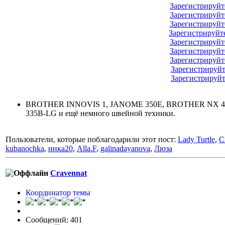
Зарегистрируйт
Зарегистрируйт
Зарегистрируйт
Зарегистрируйт
Зарегистрируйт
Зарегистрируйт
Зарегистрируйт
Зарегистрируйт
Зарегистрируйт
BROTHER INNOVIS 1, JANOME 350E, BROTHER NX 40
335B-LG и ещё немного швейной техники.
Пользователи, которые поблагодарили этот пост:
Lady Turtle
,
C
kubanochka
,
ника20
,
Alla.F
,
galinadayanova
,
Люза
Cravennat
Координатор темы
Сообщений: 401