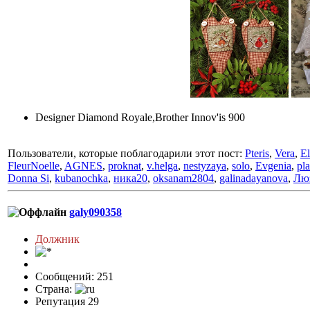
Designer Diamond Royale,Brother Innov'is 900
Пользователи, которые поблагодарили этот пост:
Pteris
,
Vera
,
El
FleurNoelle
,
AGNES
,
proknat
,
v.helga
,
nestyzaya
,
solo
,
Evgenia
,
pl
Donna Si
,
kubanochka
,
ника20
,
oksanam2804
,
galinadayanova
,
Лю
galy090358
Должник
Сообщений: 251
Страна:
Репутация 29