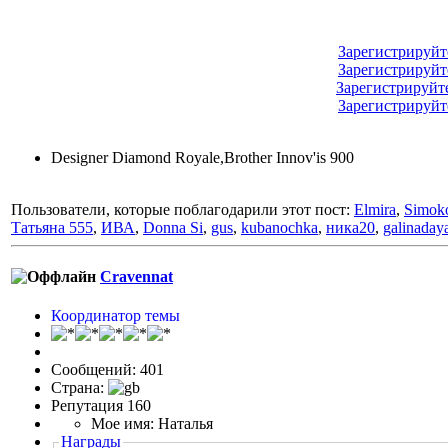
Зарегистрируйт
Зарегистрируйт
Зарегистрируйт
Зарегистрируйт
Designer Diamond Royale,Brother Innov'is 900
Пользователи, которые поблагодарили этот пост:
Elmira
,
Simok
Татьяна 555
,
ИВА
,
Donna Si
,
gus
,
kubanochka
,
ника20
,
galinaday
Cravennat
Координатор темы
Сообщений: 401
Страна:
Репутация 160
Мое имя: Наталья
Награды