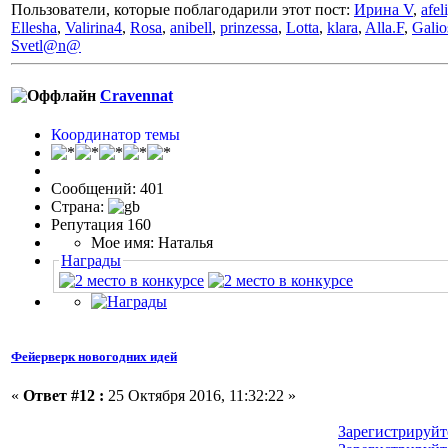
Пользователи, которые поблагодарили этот пост:
Ирина V
,
afel
Ellesha
,
Valirina4
,
Rosa
,
anibell
,
prinzessa
,
Lotta
,
klara
,
Alla.F
,
Galio
Svetl@n@
Cravennat
Координатор темы
Сообщений: 401
Страна:
Репутация 160
Мое имя: Наталья
Награды
Фейерверк новогодних идей
«
Ответ #12 :
25 Октября 2016, 11:32:22 »
Зарегистрируйт