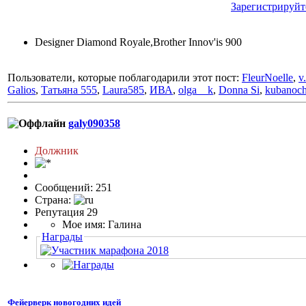
Зарегистрируйт
Designer Diamond Royale,Brother Innov'is 900
Пользователи, которые поблагодарили этот пост:
FleurNoelle
,
v
Galios
,
Татьяна 555
,
Laura585
,
ИВА
,
olga__k
,
Donna Si
,
kubanoc
galy090358
Должник
Сообщений: 251
Страна:
Репутация 29
Мое имя: Галина
Награды
Фейерверк новогодних идей