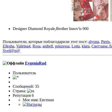
Designer Diamond Royale,Brother Innov'is 900
Пользователи, которые поблагодарили этот пост:
alyona
,
Pteris
,
Ellesha
,
Valirina4
,
Rosa
,
anibell
,
prinzessa
,
Lotta
,
klara
,
Светлана Л
Svetl@n@
EvgeniaRud
Пользоватeль
Сообщений: 35
Страна:
Репутация 6
Мое имя: Евгения