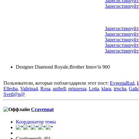
Зарегистрируйт
Зарегистрируйт
Зарегистрируйт
Зарегистрируйт
Зарегистрируйт
Зарегистрируйт
Зарегистрируйт
Designer Diamond Royale,Brother Innov'is 900
Пользователи, которые поблагодарили этот пост:
EvgeniaRud
,
Ellesha
,
Valirina4
,
Rosa
,
anibell
,
prinzessa
,
Lotta
,
klara
,
irischa
,
Gali
Svetl@n@
Cravennat
Координатор темы
Сообщений: 401