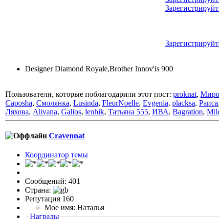
Зарегистрируйт
Зарегистрируйт
Designer Diamond Royale,Brother Innov'is 900
Пользователи, которые поблагодарили этот пост:
proknat
,
Мир
Caposha
,
Смолянка
,
Lusinda
,
FleurNoelle
,
Evgenia
,
placksa
,
Раиса
Ляхова
,
Alivana
,
Galios
,
lenhik
,
Татьяна 555
,
ИВА
,
Bagration
,
Mil
Cravennat
Координатор темы
Сообщений: 401
Страна:
Репутация 160
Мое имя: Наталья
Награды