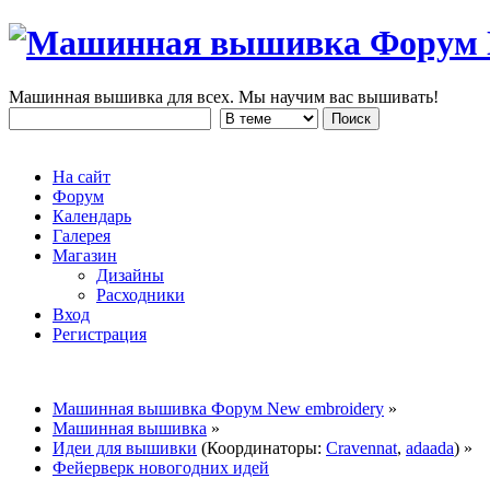
Машинная вышивка для всех. Мы научим вас вышивать!
На сайт
Форум
Календарь
Галерея
Магазин
Дизайны
Расходники
Вход
Регистрация
Машинная вышивка Форум New embroidery
»
Машинная вышивка
»
Идеи для вышивки
(Координаторы:
Cravennat
,
adaada
) »
Фейерверк новогодних идей