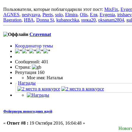
Пользователи, которые поблагодарили этот пост:
MixFix
,
Evge
AGNES
,
nestyzaya
,
Pteris
,
solo
,
Elmira
,
Olis
,
Еля
,
Evgenia
,
irishaev
Bagration
,
ИВА
,
Donna Si
,
kubanochka
,
ника20
,
oksanam2804
,
ga
Cravennat
Координатор темы
Сообщений: 401
Страна:
Репутация 160
Мое имя: Наталья
Награды
Фейерверк новогодних идей
«
Ответ #8 :
19 Октября 2016, 16:04:48 »
Нового