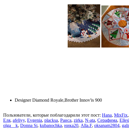
Designer Diamond Royale,Brother Innov'is 900
Пользователи, которые поблагодарили этот пост:
Hana
,
MixFix
Еля
,
afeliyy
,
Evgenia
,
placksa
,
Раиса
,
zirka
,
N-ata
,
Серафима
,
Elles
olga__k
,
Donna Si
,
kubanochka
,
ника20
,
Alla.F
,
oksanam2804
,
gal