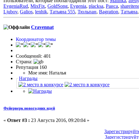
Пользователи, которые поблагодарили этот пост:
Malinka
,
afeli
EvgeniaRud
,
MixFix
,
GoldSong
,
Evgenia
,
placksa
,
Раиса
,
shareiten
Ljubov
,
Galios
,
lenhik
,
Татьяна 555
,
Тюльпан
,
Bagration
,
Татьяна
Cravennat
Координатор темы
Сообщений: 401
Страна:
Репутация 160
Мое имя: Наталья
Награды
Фейерверк новогодних идей
«
Ответ #3 :
23 Августа 2016, 09:20:04 »
Зарегистрируйт
Зарегистрируйт