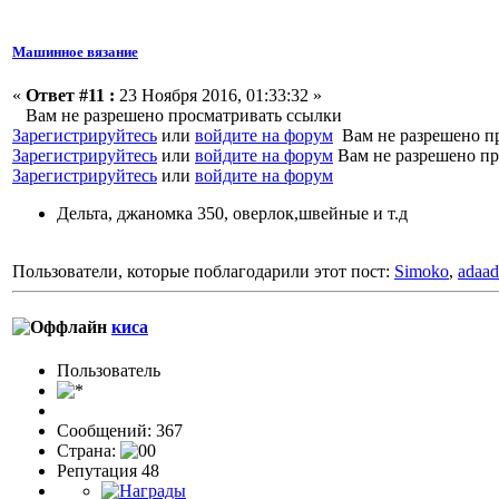
Машинное вязание
«
Ответ #11 :
23 Ноября 2016, 01:33:32 »
Вам не разрешено просматривать ссылки
Зарегистрируйтесь
или
войдите на форум
Вам не разрешено п
Зарегистрируйтесь
или
войдите на форум
Вам не разрешено пр
Зарегистрируйтесь
или
войдите на форум
Дельта, джаномка 350, оверлок,швейные и т.д
Пользователи, которые поблагодарили этот пост:
Simoko
,
adaad
киса
Пользовaтeль
Сообщений: 367
Страна:
Репутация 48