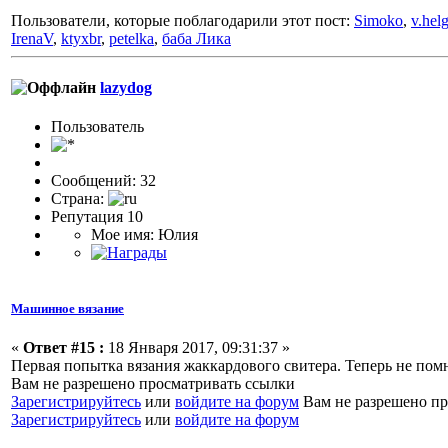
Пользователи, которые поблагодарили этот пост:
Simoko
,
v.hel
IrenaV
,
ktyxbr
,
petelka
,
баба Лика
lazydog
Пользоватeль
Сообщений: 32
Страна:
Репутация 10
Мое имя: Юлия
Машинное вязание
«
Ответ #15 :
18 Января 2017, 09:31:37 »
Первая попытка вязания жаккардового свитера. Теперь не пом
Вам не разрешено просматривать ссылки
Зарегистрируйтесь
или
войдите на форум
Вам не разрешено пр
Зарегистрируйтесь
или
войдите на форум