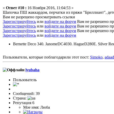
«
Ответ #10 :
16 Ноября 2016, 11:04:53 »
Шапочка ПШ жаккардом, перчатки из пряжи "Бриллиант", детс
Вам не разрешено просматривать ссылки
Зарегистрируйтесь
или
войдите на форум
Вам не разрешено пр
Зарегистрируйтесь
или
войдите на форум
Вам не разрешено пр
Зарегистрируйтесь
или
войдите на форум
Вам не разрешено пр
Зарегистрируйтесь
или
войдите на форум
Bernette Deco 340. JanomeDC4030. HagueD280E. Silver Re
Пользователи, которые поблагодарили этот пост:
Simoko
,
adaad
lyubaha
Пользоватeль
Сообщений: 39
Страна:
Репутация 6
Мое имя: Люба