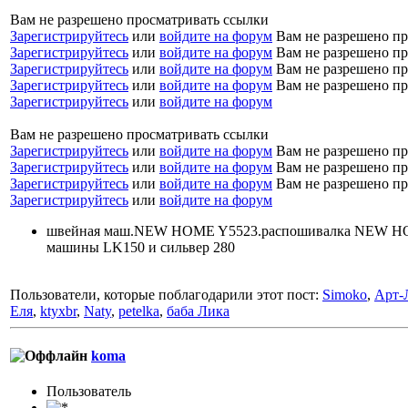
Вам не разрешено просматривать ссылки
Зарегистрируйтесь
или
войдите на форум
Вам не разрешено пр
Зарегистрируйтесь
или
войдите на форум
Вам не разрешено пр
Зарегистрируйтесь
или
войдите на форум
Вам не разрешено пр
Зарегистрируйтесь
или
войдите на форум
Вам не разрешено пр
Зарегистрируйтесь
или
войдите на форум
Вам не разрешено просматривать ссылки
Зарегистрируйтесь
или
войдите на форум
Вам не разрешено пр
Зарегистрируйтесь
или
войдите на форум
Вам не разрешено пр
Зарегистрируйтесь
или
войдите на форум
Вам не разрешено пр
Зарегистрируйтесь
или
войдите на форум
швейная маш.NEW HOME Y5523.распошивалка NEW HONE 
машины LK150 и сильвер 280
Пользователи, которые поблагодарили этот пост:
Simoko
,
Арт-
Еля
,
ktyxbr
,
Naty
,
petelka
,
баба Лика
koma
Пользовaтeль