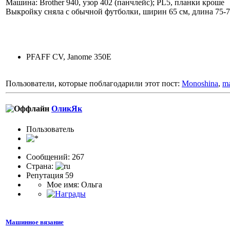
Машина: Brother 940, узор 402 (панчлейс); PL5, планки кроше
Выкройку сняла с обычной футболки, ширин 65 см, длина 75-77
PFAFF CV, Janome 350E
Пользователи, которые поблагодарили этот пост:
Monoshina
,
ma
ОликЯк
Пользовaтeль
Сообщений: 267
Страна:
Репутация 59
Мое имя: Ольга
Машинное вязание