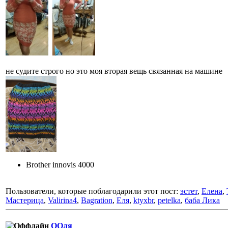
не судите строго но это моя вторая вещь связанная на машине
Brother innovis 4000
Пользователи, которые поблагодарили этот пост:
эстет
,
Елена
,
Мастерица
,
Valirina4
,
Bagration
,
Еля
,
ktyxbr
,
petelka
,
баба Лика
ООля