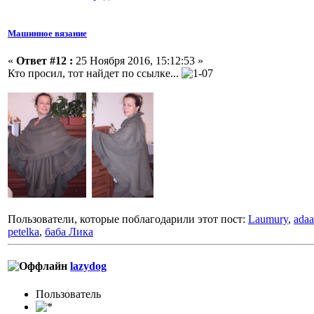
Машинное вязание
«
Ответ #12 :
25 Ноября 2016, 15:12:53 »
Кто просил, тот найдет по ссылке...
Пользователи, которые поблагодарили этот пост:
Laumury
,
ada
petelka
,
баба Лика
lazydog
Пользоватeль