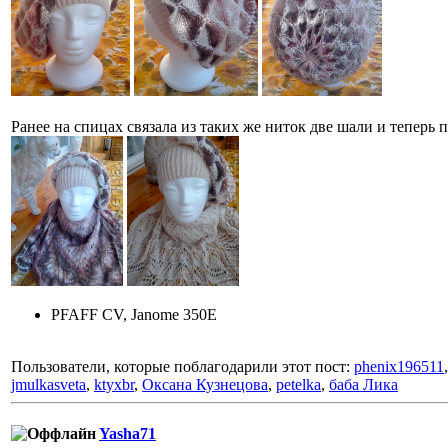
Ранее на спицах связала из таких же ниток две шали и теперь 
PFAFF CV, Janome 350E
Пользователи, которые поблагодарили этот пост:
phenix196511
jmulkasveta
,
ktyxbr
,
Оксана Кузнецова
,
petelka
,
баба Лика
Yasha71