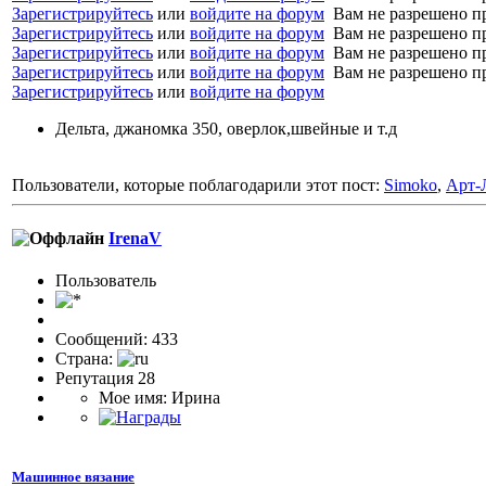
Зарегистрируйтесь
или
войдите на форум
Вам не разрешено п
Зарегистрируйтесь
или
войдите на форум
Вам не разрешено п
Зарегистрируйтесь
или
войдите на форум
Вам не разрешено п
Зарегистрируйтесь
или
войдите на форум
Вам не разрешено п
Зарегистрируйтесь
или
войдите на форум
Дельта, джаномка 350, оверлок,швейные и т.д
Пользователи, которые поблагодарили этот пост:
Simoko
,
Арт-
IrenaV
Пользовaтeль
Сообщений: 433
Страна:
Репутация 28
Мое имя: Ирина
Машинное вязание