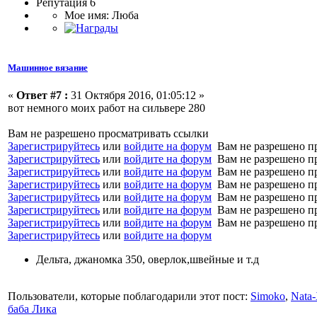
Репутация 6
Мое имя: Люба
Машинное вязание
«
Ответ #7 :
31 Октября 2016, 01:05:12 »
вот немного моих работ на сильвере 280
Вам не разрешено просматривать ссылки
Зарегистрируйтесь
или
войдите на форум
Вам не разрешено п
Зарегистрируйтесь
или
войдите на форум
Вам не разрешено п
Зарегистрируйтесь
или
войдите на форум
Вам не разрешено п
Зарегистрируйтесь
или
войдите на форум
Вам не разрешено п
Зарегистрируйтесь
или
войдите на форум
Вам не разрешено п
Зарегистрируйтесь
или
войдите на форум
Вам не разрешено п
Зарегистрируйтесь
или
войдите на форум
Вам не разрешено п
Зарегистрируйтесь
или
войдите на форум
Дельта, джаномка 350, оверлок,швейные и т.д
Пользователи, которые поблагодарили этот пост:
Simoko
,
Nata
баба Лика