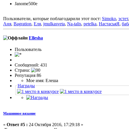
Janome500e
Пользователи, которые поблагодарили этот пост:
Simoko
,
эстет
Аня
,
Bagration
,
Еля
,
jmulkasveta
,
Na-talis
,
petelka
,
НастасьяЯ
,
баб
Ellesha
Пользовaтeль
Сообщений: 431
Страна:
Репутация 86
Мое имя: Елеша
Награды
Машинное вязание
«
Ответ #5 :
24 Октября 2016, 17:29:18 »