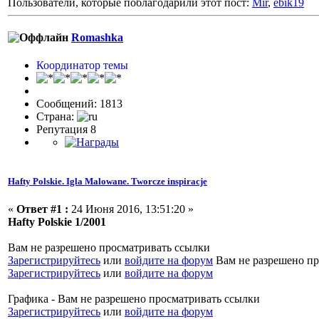
Пользователи, которые поблагодарили этот пост:
Mir
,
ebik19
Romashka
Координатор темы
Сообщений: 1813
Страна:
Репутация 8
Hafty Polskie. Igla Malowane. Tworcze inspiracje
«
Ответ #1 :
24 Июня 2016, 13:51:20 »
Hafty Polskie 1/2001
Вам не разрешено просматривать ссылки
Зарегистрируйтесь
или
войдите на форум
Вам не разрешено пр
Зарегистрируйтесь
или
войдите на форум
Графика - Вам не разрешено просматривать ссылки
Зарегистрируйтесь
или
войдите на форум