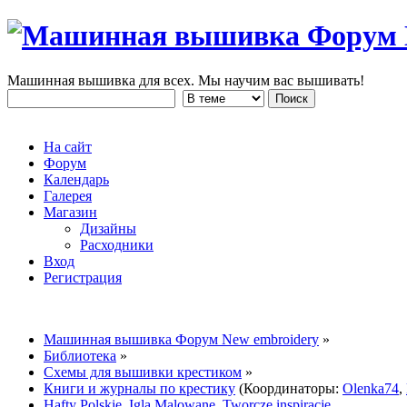
Машинная вышивка для всех. Мы научим вас вышивать!
На сайт
Форум
Календарь
Галерея
Магазин
Дизайны
Расходники
Вход
Регистрация
Машинная вышивка Форум New embroidery
»
Библиотека
»
Схемы для вышивки крестиком
»
Книги и журналы по крестику
(Координаторы:
Olenka74
,
Hafty Polskie. Igla Malowane. Tworcze inspiracje