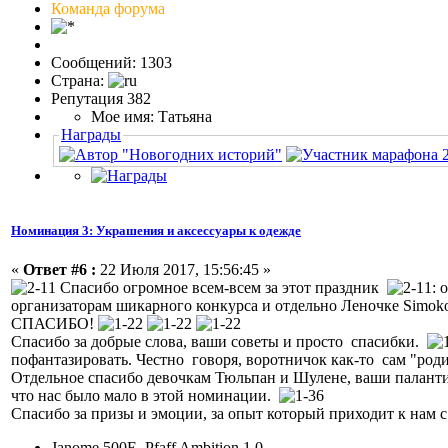
Команда форума
Сообщений: 1303
Страна:
Репутация 382
Мое имя: Татьяна
Награды
Номинация 3: Украшения и аксессуары к одежде
«
Ответ #6 :
22 Июля 2017, 15:56:45 »
Спасибо огромное всем-всем за этот праздник
: 
организаторам шикарного конкурса и отдельно Леночке Simoko 
СПАСИБО!
Спасибо за добрые слова, ваши советы и просто спасибки.
пофантазировать. Честно говоря, воротничок как-то сам "родил
Отдельное спасибо девочкам Тюльпан и Шулене, ваши паланти
что нас было мало в этой номинации.
Спасибо за призы и эмоции, за опыт который приходит к нам 
Janome 500E, Pfaff Ambition 1.0