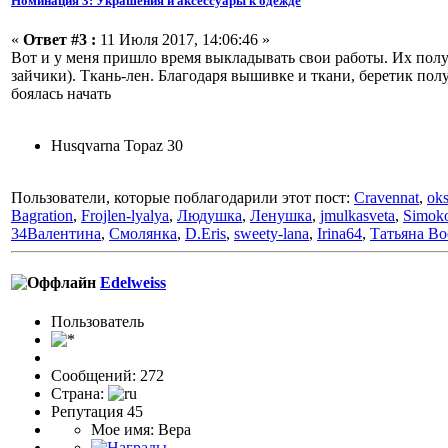
Номинация 3: Украшения и аксессуары к одежде
«
Ответ #3 :
11 Июля 2017, 14:06:46 »
Вот и у меня пришло время выкладывать свои работы. Их получ
зайчики). Ткань-лен. Благодаря вышивке и ткани, беретик по
боялась начать
Husqvarna Topaz 30
Пользователи, которые поблагодарили этот пост:
Cravennat
,
oks
Bagration
,
Frojlen-lyalya
,
Людушка
,
Ленушка
,
jmulkasveta
,
Simok
34Валентина
,
Смолянка
,
D.Eris
,
sweety-lana
,
Irina64
,
Татьяна Во
Edelweiss
Пользовaтeль
Сообщений: 272
Страна:
Репутация 45
Мое имя: Вера