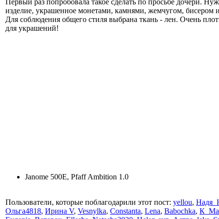
Первый раз попробовала такое сделать по просьбе дочери. Нужн
изделие, украшенное монетами, камнями, жемчугом, бисером и 
Для соблюдения общего стиля выбрана ткань - лен. Очень пл
для украшений!
Janome 500E, Pfaff Ambition 1.0
Пользователи, которые поблагодарили этот пост:
yellou
,
Надя_
Ольга4818
,
Ирина V
,
Vesnylka
,
Constanta
,
Lena
,
Babochka
,
К_Ма