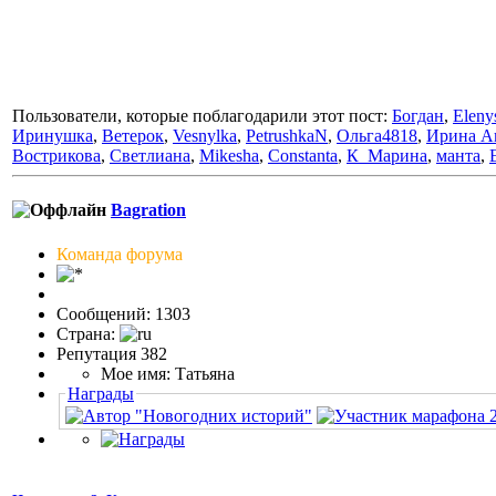
Пользователи, которые поблагодарили этот пост:
Богдан
,
Eleny
Иринушка
,
Ветерок
,
Vesnylka
,
PetrushkaN
,
Ольга4818
,
Ирина А
Вострикова
,
Светлиана
,
Mikesha
,
Constanta
,
К_Марина
,
манта
,
Bagration
Команда форума
Сообщений: 1303
Страна:
Репутация 382
Мое имя: Татьяна
Награды