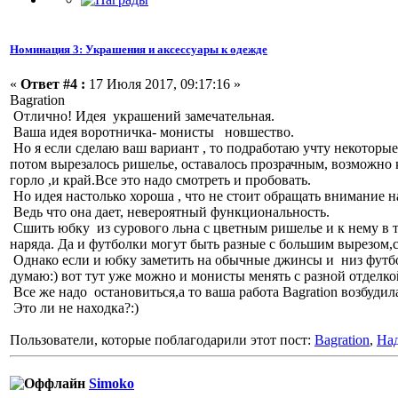
Номинация 3: Украшения и аксессуары к одежде
«
Ответ #4 :
17 Июля 2017, 09:17:16 »
Bagration
Отлично! Идея украшений замечательная.
Ваша идея воротничка- монисты новшество.
Но я если сделаю ваш вариант , то подработаю учту некоторые
потом вырезалось ришелье, оставалось прозрачным, возможно к
горло ,и край.Все это надо смотреть и пробовать.
Но идея настолько хороша , что не стоит обращать внимание н
Ведь что она дает, невероятный функциональность.
Сшить юбку из сурового льна с цветным ришелье и к нему в
наряда. Да и футболки могут быть разные с большим вырезом,с 
Однако если и юбку заметить на обычные джинсы и низ футболк
думаю:) вот тут уже можно и монисты менять с разной отделко
Все же надо остановиться,а то ваша работа Bagration возбудила
Это ли не находка?:)
Пользователи, которые поблагодарили этот пост:
Bagration
,
На
Simoko