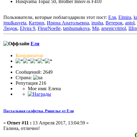
Husqvarna Topaz 50, Brother Innov-is F410
Пользователи, которые поблагодарили этот пост:
Еля
,
Elmira
,
k
jmulkasveta
,
Катрин
,
Ирина Анатольевна
,
irusha
,
Ветерок
,
antol
,
Людок
,
Elvira 9
,
FleurNoelle
,
tatshumakova
,
Mir
,
arsenicvitriol
,
Шп
Еля
Координатор
Сообщений: 2649
Страна:
Репутация 216
Мое имя: Елена
Пасхальная салфетка. Ришелье от Ели
«
Ответ #11 :
13 Апреля 2017, 13:04:59 »
Галина, отлично!
Спасиб