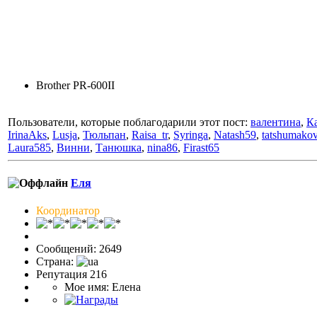
Brother PR-600II
Пользователи, которые поблагодарили этот пост:
валентина
,
К
IrinaAks
,
Lusja
,
Тюльпан
,
Raisa_tr
,
Syringa
,
Natash59
,
tatshumako
Laura585
,
Винни
,
Танюшка
,
nina86
,
Firast65
Еля
Координатор
Сообщений: 2649
Страна:
Репутация 216
Мое имя: Елена