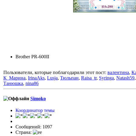
Brother PR-600II
Пользователи, которые поблагодарили этот пост:
валентина
,
К
К_Марина
,
IrinaAks
,
Lusja
,
Тюльпан
,
Raisa_tr
,
Syringa
,
Natash59
Танюшка
,
nina86
Simoko
Координатор темы
Сообщений: 1097
Страна: