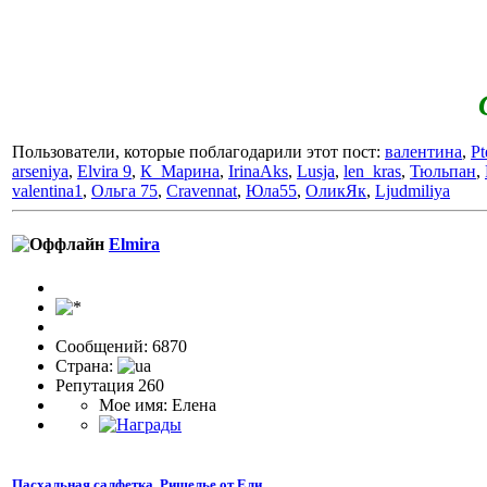
Светл
Пользователи, которые поблагодарили этот пост:
валентина
,
Pt
arseniya
,
Elvira 9
,
К_Марина
,
IrinaAks
,
Lusja
,
len_kras
,
Тюльпан
,
valentina1
,
Ольга 75
,
Cravennat
,
Юла55
,
ОликЯк
,
Ljudmiliya
Elmira
Сообщений: 6870
Страна:
Репутация 260
Мое имя: Елена
Пасхальная салфетка. Ришелье от Ели