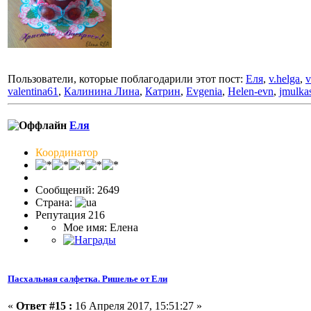
Пользователи, которые поблагодарили этот пост:
Еля
,
v.helga
,
v
valentina61
,
Калинина Лина
,
Катрин
,
Evgenia
,
Helen-evn
,
jmulka
Еля
Координатор
Сообщений: 2649
Страна:
Репутация 216
Мое имя: Елена
Пасхальная салфетка. Ришелье от Ели
«
Ответ #15 :
16 Апреля 2017, 15:51:27 »