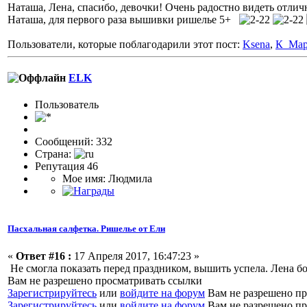
Наташа, Лена, спасибо, девочки! Очень радостно видеть отлич
Наташа, для первого раза вышивки ришелье 5+
Пользователи, которые поблагодарили этот пост:
Ksena
,
К_Мар
ELK
Пользовaтeль
Сообщений: 332
Страна:
Репутация 46
Мое имя: Людмила
Пасхальная салфетка. Ришелье от Ели
«
Ответ #16 :
17 Апреля 2017, 16:47:23 »
Не смогла показать перед праздником, вышить успела. Лена бо
Вам не разрешено просматривать ссылки
Зарегистрируйтесь
или
войдите на форум
Вам не разрешено пр
Зарегистрируйтесь
или
войдите на форум
Вам не разрешено пр