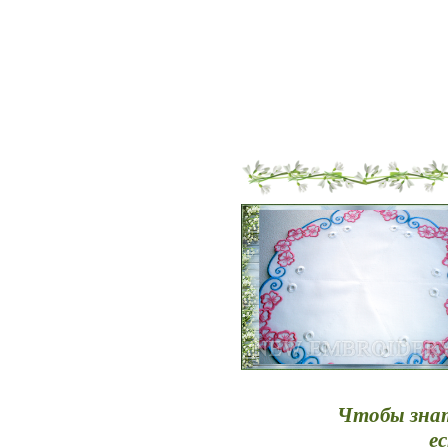
Чтобы знат
е