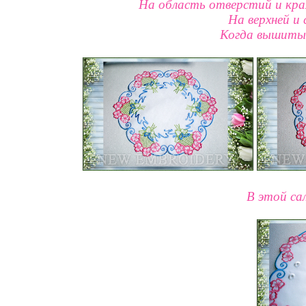
На область отверстий и кра
На верхней и
Когда вышиты 
В этой са