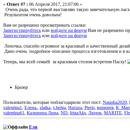
«
Ответ #7 :
06 Апреля 2017, 21:07:06 »
Очень рада, что первой выставляю такую замечательную пас
Результатом очень довольна!
Вам не разрешено просматривать ссылки
Зарегистрируйтесь
или
войдите на форум
Вам не разрешено пр
Зарегистрируйтесь
или
войдите на форум
Леночка, спасибо огромное за красивый и качественный диза
Дано очень подробное описание процесса изготовления и в ка
Теперь, мы всей семьёй за красивым столом встретим Пасху!
Бразер
Пользователи, которые поблагодарили этот пост:
Natasha2020
,
valentina1
,
Елена.
,
zlatka
,
v.helga
,
Натаха
,
Pteris
,
виринея
,
К_Мар
valentina61
,
Калинина Лина
,
ND
,
IrinaAks
,
Людок
,
MARITE
,
Fl
Еля