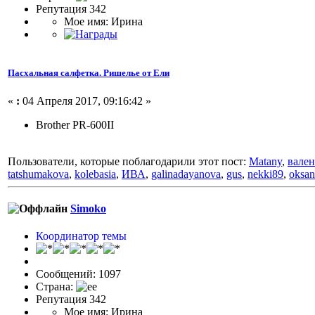
Репутация 342
Мое имя: Ирина
Пасхальная салфетка. Ришелье от Ели
«
:
04 Апреля 2017, 09:16:42 »
Brother PR-600II
Пользователи, которые поблагодарили этот пост:
Matany
,
вале
tatshumakova
,
kolebasia
,
ИВА
,
galinadayanova
,
gus
,
nekki89
,
oksa
Simoko
Координатор темы
Сообщений: 1097
Страна:
Репутация 342
Мое имя: Ирина