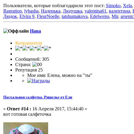
Пользователи, которые поблагодарили этот пост:
Simoko
,
Xela
Bagration
,
lybasha
,
Наденька
,
Людушка
,
valentina61
,
валентина
,
Людок
,
Elvira 9
,
FleurNoelle
,
tatshumakova
,
Edelweiss
,
Mir
,
arsenic
Hana
Координатор
Сообщений: 305
Страна:
Репутация 25
Мое имя: Елена, можно на "ты"
Пасхальная салфетка. Ришелье от Ели
«
Ответ #14 :
16 Апреля 2017, 15:44:40 »
вот готовая салфеточка