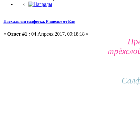
Пасхальная салфетка. Ришелье от Ели
«
Ответ #1 :
04 Апреля 2017, 09:18:18 »
Пре
трёхслой
Салф