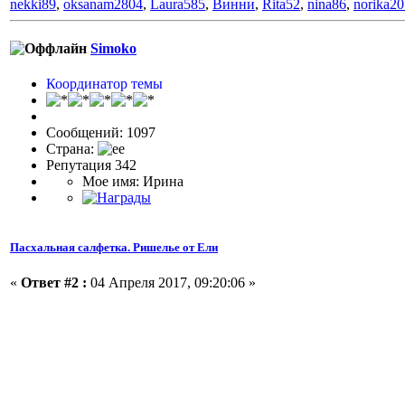
nekki89
,
oksanam2804
,
Laura585
,
Винни
,
Rita52
,
nina86
,
norika2
Simoko
Координатор темы
Сообщений: 1097
Страна:
Репутация 342
Мое имя: Ирина
Пасхальная салфетка. Ришелье от Ели
«
Ответ #2 :
04 Апреля 2017, 09:20:06 »