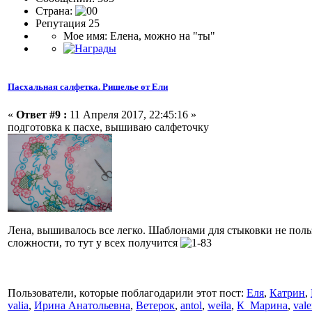
Страна:
Репутация 25
Мое имя: Елена, можно на "ты"
Пасхальная салфетка. Ришелье от Ели
«
Ответ #9 :
11 Апреля 2017, 22:45:16 »
подготовка к пасхе, вышиваю салфеточку
Лена, вышивалось все легко. Шаблонами для стыковки не польз
сложности, то тут у всех получится
Пользователи, которые поблагодарили этот пост:
Еля
,
Катрин
,
valia
,
Ирина Анатольевна
,
Ветерок
,
antol
,
weila
,
К_Марина
,
vale