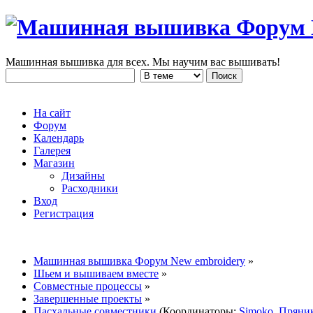
Машинная вышивка для всех. Мы научим вас вышивать!
На сайт
Форум
Календарь
Галерея
Магазин
Дизайны
Расходники
Вход
Регистрация
Машинная вышивка Форум New embroidery
»
Шьем и вышиваем вместе
»
Совместные процессы
»
Завершенные проекты
»
Пасхальные совместники
(Координаторы:
Simoko
,
Пряни