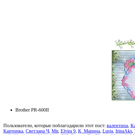
Brother PR-600II
Пользователи, которые поблагодарили этот пост:
валентина
,
К
Картинка
,
Светлана Ч
,
Mir
,
Elvira 9
,
К_Марина
,
Lusja
,
IrinaAks
,