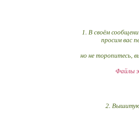
1. В своём сообщен
просим вас п
но не торопитесь, в
Файлы э
2. Вышитую 