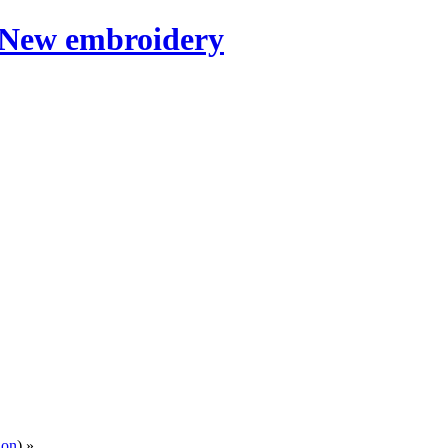
ion
) »