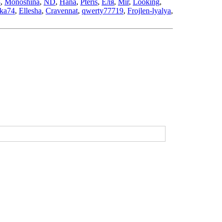
8
,
Monoshina
,
ND
,
Hana
,
Pteris
,
Еля
,
Mir
,
Looking
,
ka74
,
Ellesha
,
Cravennat
,
qwerty77719
,
Frojlen-lyalya
,