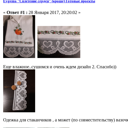
Evgenia "Сплетение сердец" (кроше) Готовые проекты
«
Ответ #1 :
28 Января 2017, 20:20:02 »
Еще влажное..сушимся и очень ждем дизайн 2. Спасибо))
Одежка для стаканчиков , а может (по совместительству) вазочк