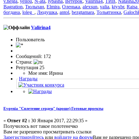
v.helga
,
yellou
,
N-ata
,
lybasha
,
Ветерок
,
Valirina4
,
ТИВ
,
Natasha20
Bagration
,
Тюльпан
,
Elmira
,
Оленька
,
alexsun
,
valia
,
ktyxbr
,
Raisa_
богдана
,
loleg_
,
Людушка
,
antol
,
bezgtamara
,
Тольятинка
,
Galoch
Valirina4
Пользовaтeль
Сообщений: 172
Страна:
Репутация 25
Мое имя: Ирина
Награды
Evgenia "Сплетение сердец" (кроше) Готовые проекты
«
Ответ #2 :
30 Января 2017, 22:29:35 »
Получилось вот такое полотенечко
Вам не разрешено просматривать ссылки
Зарегистрируйтесь
или
войдите на форум
Вам не разрешено пр