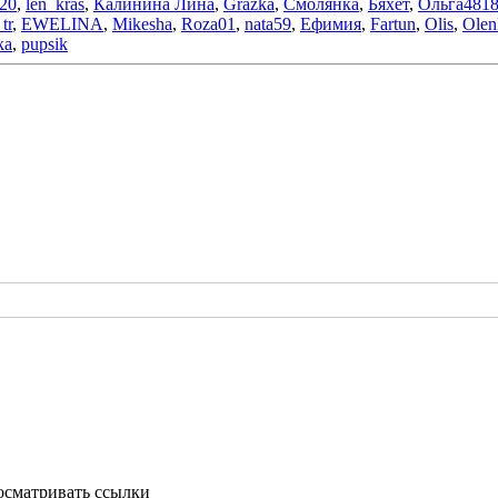
20
,
len_kras
,
Калинина Лина
,
Grazka
,
Смолянка
,
Бяхет
,
Ольга481
tr
,
EWELINA
,
Mikesha
,
Roza01
,
nata59
,
Ефимия
,
Fartun
,
Olis
,
Olen
ka
,
pupsik
осматривать ссылки