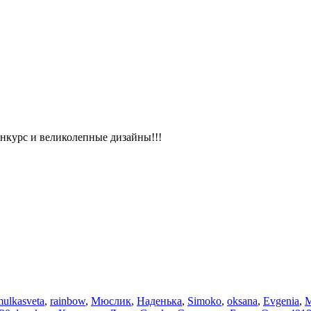
онкурс и великолепные дизайны!!!
mulkasveta
,
rainbow
,
Мюслик
,
Наденька
,
Simoko
,
oksana
,
Evgenia
,
M