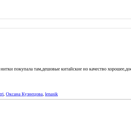
 нитки покупала там,дешовые китайские но качество хорошее,до
gri
,
Оксана Кузнецова
,
lenasik