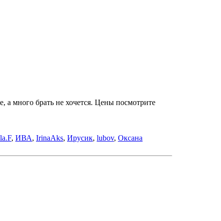
е, а много брать не хочется. Цены посмотрите
la.F
,
ИВА
,
IrinaAks
,
Ирусик
,
lubov
,
Оксана