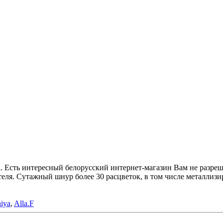
а. Есть интересный белорусский интернет-магазин Вам не разре
теля. Сутажный шнур более 30 расцветок, в том числе металли
niya
,
Alla.F