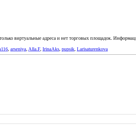
ь только виртуальные адреса и нет торговых площадок. Информац
ia116
,
arseniya
,
Alla.F
,
IrinaAks
,
pupsik
,
Larisaturenkova