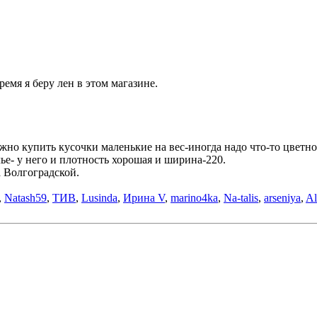
емя я беру лен в этом магазине.
жно купить кусочки маленькие на вес-иногда надо что-то цветно
ье- у него и плотность хорошая и ширина-220.
а Волгоградской.
,
Natash59
,
ТИВ
,
Lusinda
,
Ирина V
,
marino4ka
,
Na-talis
,
arseniya
,
Al