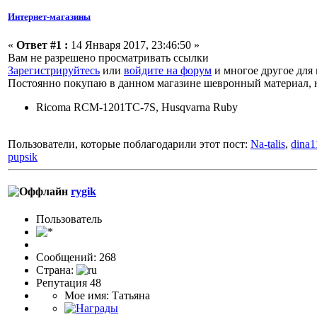
Интернет-магазины
«
Ответ #1 :
14 Января 2017, 23:46:50 »
Вам не разрешено просматривать ссылки
Зарегистрируйтесь
или
войдите на форум
и многое другое дл
Постоянно покупаю в данном магазине шевронный материал, н
Ricoma RCM-1201TC-7S, Husqvarna Ruby
Пользователи, которые поблагодарили этот пост:
Na-talis
,
dina1
pupsik
rygik
Пользовaтeль
Сообщений: 268
Страна:
Репутация 48
Мое имя: Татьяна