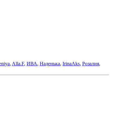
eniya
,
Alla.F
,
ИВА
,
Наденька
,
IrinaAks
,
Розалия
,