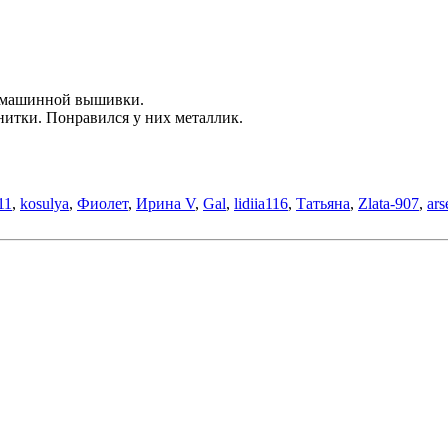
я машинной вышивки.
итки. Понравился у них металлик.
11
,
kosulya
,
Фиолет
,
Ирина V
,
Gal
,
lidiia116
,
Татьяна
,
Zlata-907
,
ars