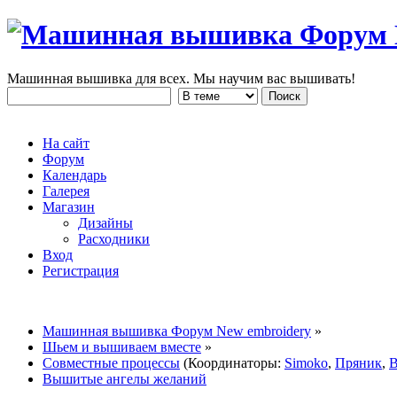
Машинная вышивка для всех. Мы научим вас вышивать!
На сайт
Форум
Календарь
Галерея
Магазин
Дизайны
Расходники
Вход
Регистрация
Машинная вышивка Форум New embroidery
»
Шьем и вышиваем вместе
»
Совместные процессы
(Координаторы:
Simoko
,
Пряник
,
B
Вышитые ангелы желаний