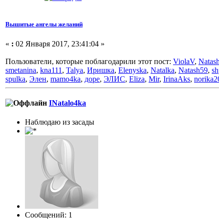
Вышитые ангелы желаний
«
:
02 Января 2017, 23:41:04 »
Пользователи, которые поблагодарили этот пост:
ViolaV
,
Natas
smetanina
,
kna111
,
Talya
,
Иришка
,
Elenyska
,
Natalka
,
Natash59
,
sh
spulka
,
Элен
,
mamo4ka
,
доре
,
ЭЛИС
,
Eliza
,
Mir
,
IrinaAks
,
norika2
INatalo4ka
Наблюдаю из засады
Сообщений: 1