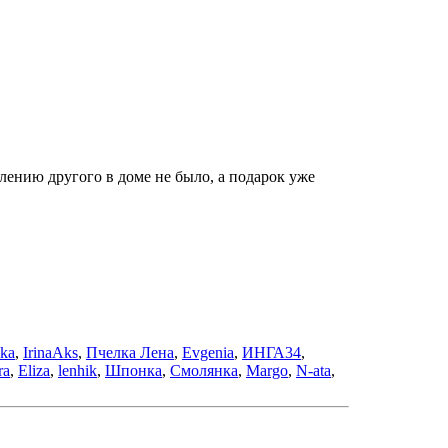
лению другого в доме не было, а подарок уже
ka
,
IrinaAks
,
Пчелка Лена
,
Evgenia
,
ИНГА34
,
ra
,
Eliza
,
lenhik
,
Шпонка
,
Смолянка
,
Margo
,
N-ata
,