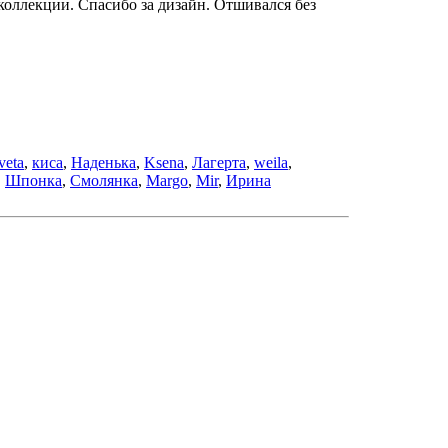
 коллекции. Спасибо за дизайн. Отшивался без
veta
,
киса
,
Наденька
,
Ksena
,
Лагерта
,
weila
,
,
Шпонка
,
Смолянка
,
Margo
,
Mir
,
Ирина