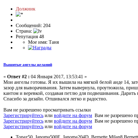
Должник
Сообщений: 204
Страна:
Репутация 48
Мое имя: Таня
Вышитые ангелы желаний
«
Ответ #2 :
04 Января 2017, 13:53:41 »
Мои ангелы готовы. Я их вышила на мягкой белой аиде 14, за
зазор для выворачивания. Затем вывернула, проутюжила, приш
кантом и веревкой, создавая петлю для подвешивания. Дарить н
Спасибо за дизайн. Отшивался легко и радостно.
Вам не разрешено просматривать ссылки
Зарегистрируйтесь
или
войдите на форум
Вам не разрешено п
Зарегистрируйтесь
или
войдите на форум
Вам не разрешено п
Зарегистрируйтесь
или
войдите на форум
Topaz50, Janoma500E, Janoma204D, Bernette Milan8,Bernett