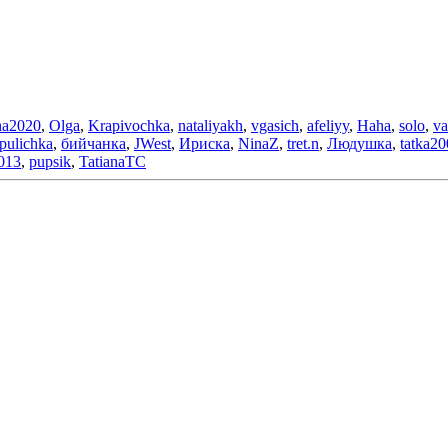
ha2020
,
Olga
,
Krapivochka
,
nataliyakh
,
vgasich
,
afeliyy
,
Haha
,
solo
,
va
pulichka
,
бийчанка
,
JWest
,
Ириска
,
NinaZ
,
tret.n
,
Людушка
,
tatka2
013
,
pupsik
,
TatianaTC