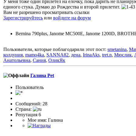
У меня тоже один прилетел на елочку, пока дарить не планиру
единого стука. Думаю до Рождества и второй прилетит.
Вам не разрешено просматривать ссылки
Зарегистрируйтесь
или
войдите на форум
Bernina 790plus, Janome MC500E, Janome 1200D, BRO
Пользователи, которые поблагодарили этот пост:
smetanina
,
Ma
колдуния
,
mamo4ka
,
SANNA82
,
дена
,
IrinaAks
,
tret.n
,
Мюслик
,
Анатольевна
,
Сания
,
ОликЯк
Галина Pet
Пользоватeль
Сообщений: 28
Страна:
Репутация 6
Мое имя: Галина