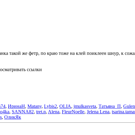
нка такой же фетр, по краю тоже на клей поиклеен шнур, к сожа
осматривать ссылки
a74
,
ИринаН
,
Matany
,
Lybis2
,
OLIA
,
jmulkasveta
,
Татьяна_П
,
Gulen
o4ka
,
SANNA82
,
tret.n
,
Alena
,
FleurNoelle
,
Jelena Lena
,
tsarina.tama
s
,
ОликЯк