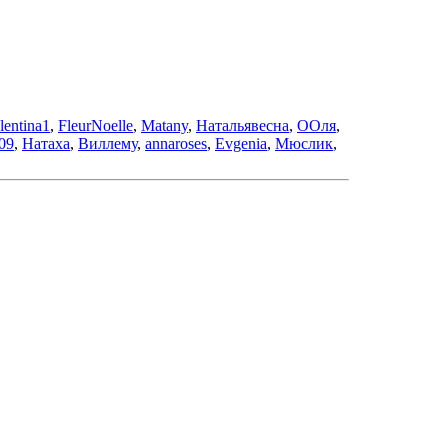
lentina1
,
FleurNoelle
,
Matany
,
Натальявесна
,
ООля
,
009
,
Натаха
,
Виллему
,
annaroses
,
Evgenia
,
Мюслик
,