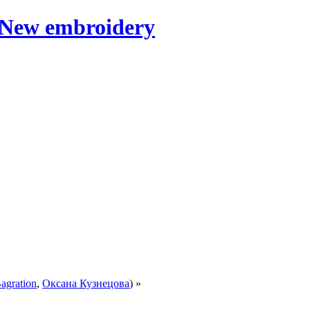
agration
,
Оксана Кузнецова
) »