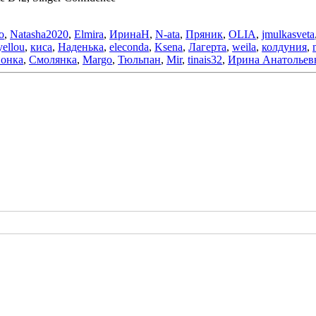
o
,
Natasha2020
,
Elmira
,
ИринаН
,
N-ata
,
Пряник
,
OLIA
,
jmulkasveta
yellou
,
киса
,
Наденька
,
eleconda
,
Ksena
,
Лагерта
,
weila
,
колдуния
,
онка
,
Смолянка
,
Margo
,
Тюльпан
,
Mir
,
tinais32
,
Ирина Анатольев