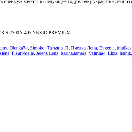
ю, очень уж хочется в следующем году елочку украсить всеми из
THER S-7300A-405 NEXIO PREMIUM
tany
,
Olenka74
,
Simoko
,
Татьяна_П
,
Пчелка Лена
,
Evgenia
,
jmulkas
Alena
,
FleurNoelle
,
Jelena Lena
,
tsarina.tamara
,
Valirina4
,
Eliza
,
lenhik