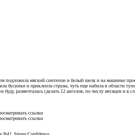
тем подложила мягкий синтепон и белый шелк и на машинке прос
ила бусинки и приклеила стразы, чуть еще набила в области ту
е буду, размечталась сделать 12 ангелов, по числу месяцев и в 
росматривать ссылки
росматривать ссылки
e B42, Singer Confidence