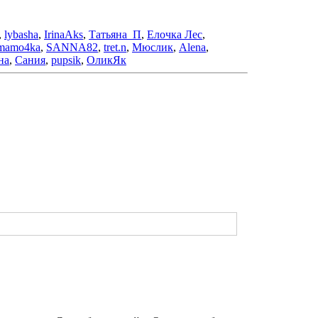
,
lybasha
,
IrinaAks
,
Татьяна_П
,
Елочка Лес
,
mamo4ka
,
SANNA82
,
tret.n
,
Мюслик
,
Alena
,
на
,
Сания
,
pupsik
,
ОликЯк