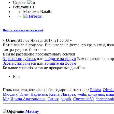
Страна:
Репутация 1
Мое имя: Natalia
Вышитые ангелы желаний
«
Ответ #1 :
03 Января 2017, 21:55:03 »
Вот вышила в подарок. Вышивала на фетре, по краю клей, изна
завтра уедет в Ульяновск
Вам не разрешено просматривать ссылки
Зарегистрируйтесь
или
войдите на форум
Вам не разрешено пр
Зарегистрируйтесь
или
войдите на форум
Большое спасибо за такие прекрасные дизайны.
Elna
Пользователи, которые поблагодарили этот пост:
Elmira
,
Olenk
Мюслик
,
Элен
,
Наденька
,
Ksena
,
Лагерта
,
weila
,
колдуния
,
mam
Mir
,
Ирина Анатольевна
,
Сания
,
pupsik
,
Светлана50
,
charmer-ok
Matany