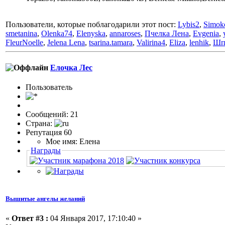
Пользователи, которые поблагодарили этот пост:
Lybis2
,
Simok
smetanina
,
Olenka74
,
Elenyska
,
annaroses
,
Пчелка Лена
,
Evgenia
,
FleurNoelle
,
Jelena Lena
,
tsarina.tamara
,
Valirina4
,
Eliza
,
lenhik
,
Шп
Елочка Лес
Пользоватeль
Сообщений: 21
Страна:
Репутация 60
Мое имя: Елена
Награды
Вышитые ангелы желаний
«
Ответ #3 :
04 Января 2017, 17:10:40 »