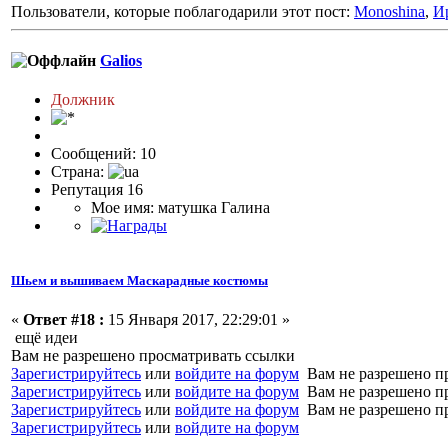
Пользователи, которые поблагодарили этот пост:
Monoshina
,
И
Galios
Должник
Сообщений: 10
Страна:
Репутация 16
Мое имя: матушка Галина
Шьем и вышиваем Маскарадные костюмы
«
Ответ #18 :
15 Января 2017, 22:29:01 »
ещё идеи
Вам не разрешено просматривать ссылки
Зарегистрируйтесь
или
войдите на форум
Вам не разрешено п
Зарегистрируйтесь
или
войдите на форум
Вам не разрешено п
Зарегистрируйтесь
или
войдите на форум
Вам не разрешено п
Зарегистрируйтесь
или
войдите на форум