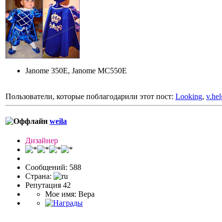
Janome 350Е, Janome MC550E
Пользователи, которые поблагодарили этот пост:
Looking
,
v.he
weila
Дизайнер
Сообщений: 588
Страна:
Репутация 42
Мое имя: Вера