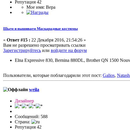
Репутация 42
Мое имя: Вера
Шьем и вышиваем Маскарадные костюмы
«
Ответ #15 :
22 Декабря 2016, 21:54:26 »
Вам не разрешено просматривать ссылки
Зарегистрируйтесь
или
войдите на форум
Elna Expressive 830, Bernina 880DL, Brother QN 1500 Nouv
Пользователи, которые поблагодарили этот пост:
Galios
,
Natash
weila
Дизайнер
Сообщений: 588
Страна:
Репутация 42