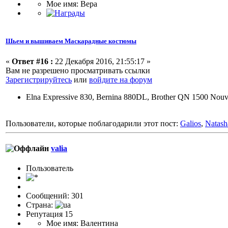
Мое имя: Вера
Шьем и вышиваем Маскарадные костюмы
«
Ответ #16 :
22 Декабря 2016, 21:55:17 »
Вам не разрешено просматривать ссылки
Зарегистрируйтесь
или
войдите на форум
Elna Expressive 830, Bernina 880DL, Brother QN 1500 Nouv
Пользователи, которые поблагодарили этот пост:
Galios
,
Natash
valia
Пользовaтeль
Сообщений: 301
Страна:
Репутация 15
Мое имя: Валентина