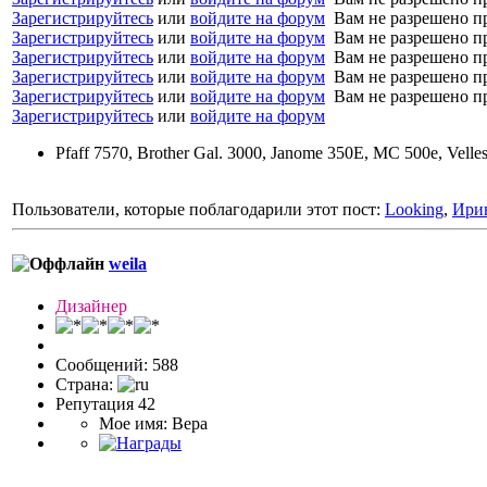
Зарегистрируйтесь
или
войдите на форум
Вам не разрешено п
Зарегистрируйтесь
или
войдите на форум
Вам не разрешено п
Зарегистрируйтесь
или
войдите на форум
Вам не разрешено п
Зарегистрируйтесь
или
войдите на форум
Вам не разрешено п
Зарегистрируйтесь
или
войдите на форум
Вам не разрешено п
Зарегистрируйтесь
или
войдите на форум
Pfaff 7570, Brother Gal. 3000, Janome 350E, MC 500e, Velle
Пользователи, которые поблагодарили этот пост:
Looking
,
Ири
weila
Дизайнер
Сообщений: 588
Страна:
Репутация 42
Мое имя: Вера