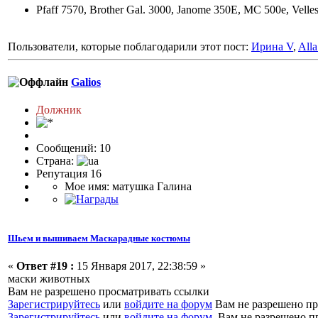
Pfaff 7570, Brother Gal. 3000, Janome 350E, MC 500e, Velle
Пользователи, которые поблагодарили этот пост:
Ирина V
,
Alla
Galios
Должник
Сообщений: 10
Страна:
Репутация 16
Мое имя: матушка Галина
Шьем и вышиваем Маскарадные костюмы
«
Ответ #19 :
15 Января 2017, 22:38:59 »
маски животных
Вам не разрешено просматривать ссылки
Зарегистрируйтесь
или
войдите на форум
Вам не разрешено пр
Зарегистрируйтесь
или
войдите на форум
Вам не разрешено п