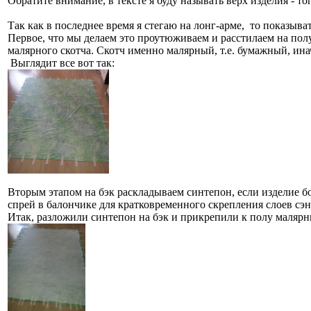
Обратите внимание, в тексте я буду называть верх изделия - топ
Так как в последнее время я стегаю на лонг-арме, то показыва
Первое, что мы делаем это проутюживаем и расстилаем на пол
малярного скотча. Скотч именно малярный, т.е. бумажный, ина
Выглядит все вот так:
Вторым этапом на бэк раскладываем синтепон, если изделие бо
спрей в балончике для кратковременного скрепления слоев сэн
Итак, разложили синтепон на бэк и прикрепили к полу малярн