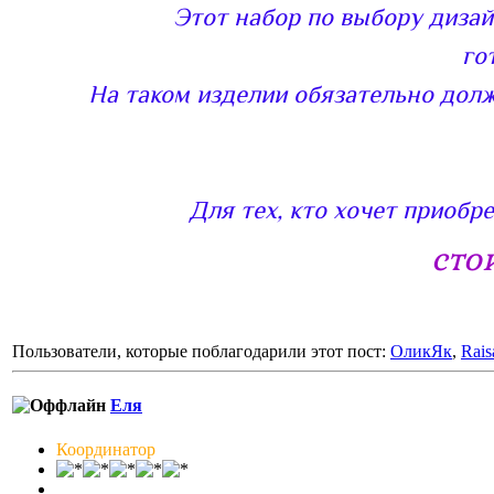
Этот набор по выбору диза
го
На таком изделии обязательно дол
Для тех, кто хочет приобр
сто
Пользователи, которые поблагодарили этот пост:
ОликЯк
,
Rais
Еля
Координатор