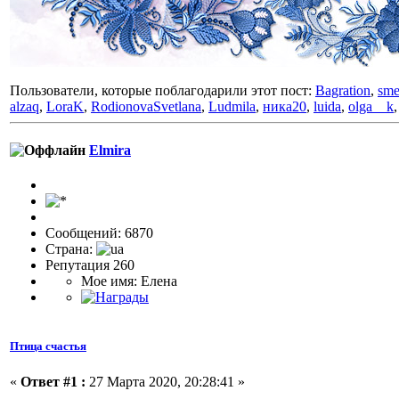
Пользователи, которые поблагодарили этот пост:
Bagration
,
sme
alzaq
,
LoraK
,
RodionovaSvetlana
,
Ludmila
,
ника20
,
luida
,
olga__k
Elmira
Сообщений: 6870
Страна:
Репутация 260
Мое имя: Елена
Птица счастья
«
Ответ #1 :
27 Марта 2020, 20:28:41 »