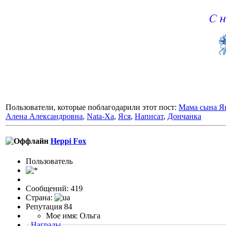
С н
Пользователи, которые поблагодарили этот пост:
Мама сына Я
Алена Александровна
,
Nata-Xa
,
Яся
,
Написат
,
Дончанка
Heppi Fox
Пользовaтeль
Сообщений: 419
Страна:
Репутация 84
Мое имя: Ольга
Награды