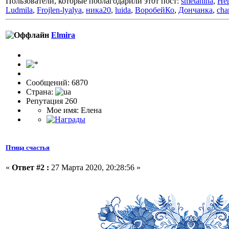
Пользователи, которые поблагодарили этот пост:
smetanina
,
Hep
Ludmila
,
Frojlen-lyalya
,
ника20
,
luida
,
ВоробейКо
,
Дончанка
,
cha
Elmira
Сообщений: 6870
Страна:
Репутация 260
Мое имя: Елена
Птица счастья
«
Ответ #2 :
27 Марта 2020, 20:28:56 »