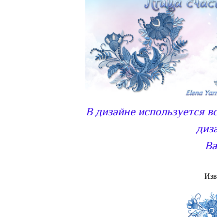
В дизайне используется в
диз
Ва
Изв