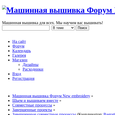
Машинная вышивка для всех. Мы научим вас вышивать!
На сайт
Форум
Календарь
Галерея
Магазин
Дизайны
Расходники
Вход
Регистрация
Машинная вышивка Форум New embroidery
»
Шьем и вышиваем вместе
»
Совместные процессы
»
Завершенные проекты
»
Завершенные совместные процессы
(Координатор:
Bagrat