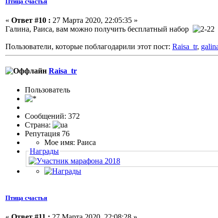
Птица счастья
«
Ответ #10 :
27 Марта 2020, 22:05:35 »
Галина, Раиса, вам можно получить бесплатный набор
Пользователи, которые поблагодарили этот пост:
Raisa_tr
,
gali
Raisa_tr
Пользовaтeль
Сообщений: 372
Страна:
Репутация 76
Мое имя: Раиса
Награды
Птица счастья
«
Ответ #11 :
27 Марта 2020, 22:08:28 »