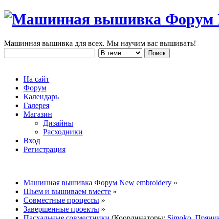
Машинная вышивка для всех. Мы научим вас вышивать!
На сайт
Форум
Календарь
Галерея
Магазин
Дизайны
Расходники
Вход
Регистрация
Машинная вышивка Форум New embroidery
»
Шьем и вышиваем вместе
»
Совместные процессы
»
Завершенные проекты
»
Пасхальные совместники
(Координаторы:
Simoko
,
Пряни