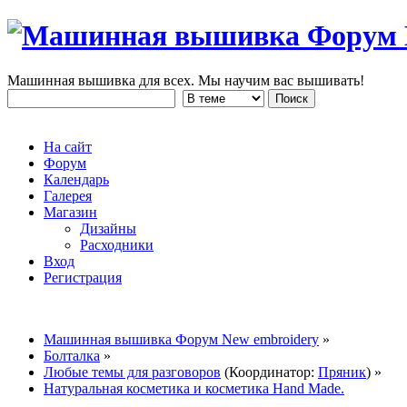
Машинная вышивка для всех. Мы научим вас вышивать!
На сайт
Форум
Календарь
Галерея
Магазин
Дизайны
Расходники
Вход
Регистрация
Машинная вышивка Форум New embroidery
»
Болталка
»
Любые темы для разговоров
(Координатор:
Пряник
) »
Натуральная косметика и косметика Hand Made.