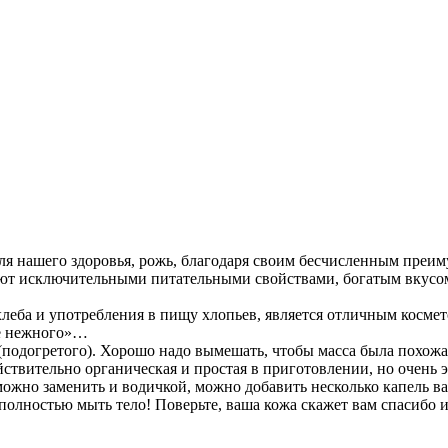
ля нашего здоровья, рожь, благодаря своим бесчисленным преиму
дают исключительными питательными свойствами, богатым вкус
ба и употребления в пищу хлопьев, является отличным космет
ее нежного»…
 (подогретого). Хорошо надо вымешать, чтобы масса была похож
ействительно органическая и простая в приготовлении, но очень
ожно заменить и водичкой, можно добавить несколько капель 
полностью мыть тело! Поверьте, ваша кожа скажет вам спасибо и 