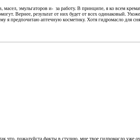
, масел, эмульгаторов и- за работу. В принципе, я ко всем крем
омогут. Вернее, результат от них будет от всех одинаковый. Ухож
му я предпочитаю аптечную косметику. Хотя гидромасло для сня
так что, пожалуйста факты в студию, мне твое гидромасло уже о