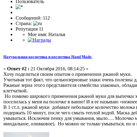
Пользовaтeль
Сообщений: 112
Страна:
Репутация 11
Мое имя: Наталья
Натуральная косметика и косметика Hand Made.
«
Ответ #2 :
21 Октября 2016, 08:14:25 »
Хочу поделиться своим опытом о применении ржаной муки.
Учитывая тот факт, что цельнозерновые злаки очень полезны д
Ржаные зерна этого представителя семейства злаковых, обла
клетчаткой.
Но помимо широкого применения ржаной муки для выпечки хле
поселилась у меня на полочке в ванне! И я ее называю «нежн
В 1 ст.л. ржаной муки добавьте небольшое количество молока
подержать 10 минут, после чего смыть теплой водой. Маска д
умываться. Исключив пенку для умывания, мыло…. Молочко м
миндальное, оливковое). Но можно не только умываться, но и 