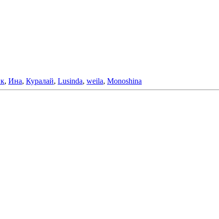
ик
,
Ина
,
Куралай
,
Lusinda
,
weila
,
Monoshina