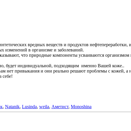
интетических вредных веществ и продуктов нефтепереработки, и
ых изменений в организме и заболеваний.
казывают, что природные компоненты усваиваются организмом на
ьно, будет индивидуальной, подходящим именно Вашей коже..
ам нет привыкания и они реально решают проблемы с кожей, а 
 себе!
ик
,
Natanik
,
Lusinda
,
weila
,
Аметист
,
Monoshina