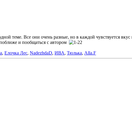
одной теме. Все они очень разные, но в каждой чувствуется вкус
х поближе и пообщаться с автором
a
,
Елочка Лес
,
NadezhdaD
,
ИВА
,
Тюлька
,
Alla.F