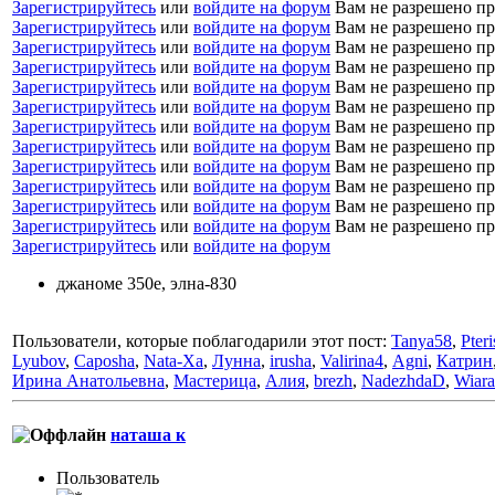
Зарегистрируйтесь
или
войдите на форум
Вам не разрешено пр
Зарегистрируйтесь
или
войдите на форум
Вам не разрешено пр
Зарегистрируйтесь
или
войдите на форум
Вам не разрешено пр
Зарегистрируйтесь
или
войдите на форум
Вам не разрешено пр
Зарегистрируйтесь
или
войдите на форум
Вам не разрешено пр
Зарегистрируйтесь
или
войдите на форум
Вам не разрешено пр
Зарегистрируйтесь
или
войдите на форум
Вам не разрешено пр
Зарегистрируйтесь
или
войдите на форум
Вам не разрешено пр
Зарегистрируйтесь
или
войдите на форум
Вам не разрешено пр
Зарегистрируйтесь
или
войдите на форум
Вам не разрешено пр
Зарегистрируйтесь
или
войдите на форум
Вам не разрешено пр
Зарегистрируйтесь
или
войдите на форум
Вам не разрешено пр
Зарегистрируйтесь
или
войдите на форум
джаноме 350е, элна-830
Пользователи, которые поблагодарили этот пост:
Tanya58
,
Pteri
Lyubov
,
Caposha
,
Nata-Xa
,
Лунна
,
irusha
,
Valirina4
,
Аgni
,
Катрин
Ирина Анатольевна
,
Мастерица
,
Алия
,
brezh
,
NadezhdaD
,
Wiara
наташа к
Пользователь