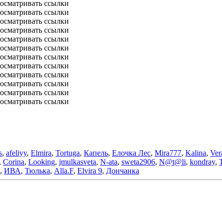
осматривать ссылки
осматривать ссылки
осматривать ссылки
осматривать ссылки
осматривать ссылки
осматривать ссылки
осматривать ссылки
осматривать ссылки
осматривать ссылки
осматривать ссылки
осматривать ссылки
осматривать ссылки
s
,
afeliyy
,
Elmira
,
Tortuga
,
Капель
,
Елочка Лес
,
Mira777
,
Kalina
,
Ver
,
Corina
,
Looking
,
jmulkasveta
,
N-ata
,
sweta2906
,
N@t@li
,
kondray
,
,
ИВА
,
Тюлька
,
Alla.F
,
Elvira 9
,
Дончанка