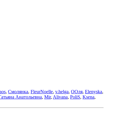
aos
,
Смолянка
,
FleurNoelle
,
v.helga
,
ООля
,
Elenyska
,
Татьяна Анатольевна
,
Mir
,
Alivana
,
PoliS
,
Ksena
,