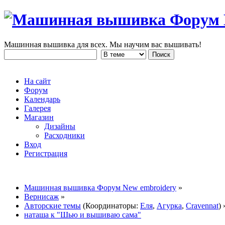
Машинная вышивка для всех. Мы научим вас вышивать!
На сайт
Форум
Календарь
Галерея
Магазин
Дизайны
Расходники
Вход
Регистрация
Машинная вышивка Форум New embroidery
»
Вернисаж
»
Авторские темы
(Координаторы:
Еля
,
Агурка
,
Cravennat
) 
наташа к "Шью и вышиваю сама"