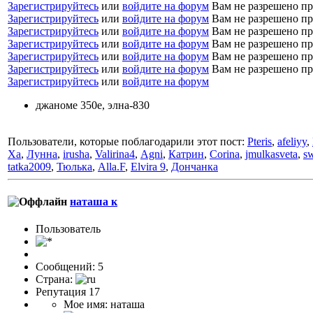
Зарегистрируйтесь
или
войдите на форум
Вам не разрешено п
Зарегистрируйтесь
или
войдите на форум
Вам не разрешено пр
Зарегистрируйтесь
или
войдите на форум
Вам не разрешено пр
Зарегистрируйтесь
или
войдите на форум
Вам не разрешено пр
Зарегистрируйтесь
или
войдите на форум
Вам не разрешено пр
Зарегистрируйтесь
или
войдите на форум
Вам не разрешено пр
Зарегистрируйтесь
или
войдите на форум
джаноме 350е, элна-830
Пользователи, которые поблагодарили этот пост:
Pteris
,
afeliyy
,
Xa
,
Лунна
,
irusha
,
Valirina4
,
Аgni
,
Катрин
,
Corina
,
jmulkasveta
,
s
tatka2009
,
Тюлька
,
Alla.F
,
Elvira 9
,
Дончанка
наташа к
Пользователь
Сообщений: 5
Страна:
Репутация 17
Мое имя: наташа