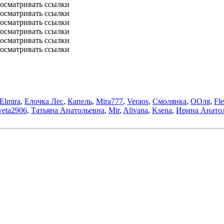
росматривать ссылки
осматривать ссылки
осматривать ссылки
осматривать ссылки
осматривать ссылки
осматривать ссылки
Elmira
,
Елочка Лес
,
Капель
,
Mira777
,
Veraos
,
Смолянка
,
ООля
,
Fl
weta2906
,
Татьяна Анатольевна
,
Mir
,
Alivana
,
Ksena
,
Ирина Анато