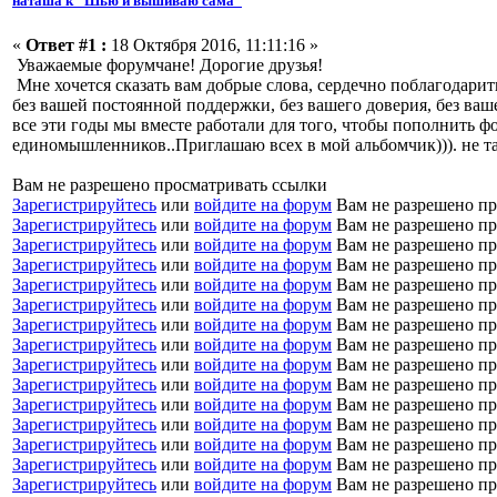
наташа к "Шью и вышиваю сама"
«
Ответ #1 :
18 Октября 2016, 11:11:16 »
Уважаемые форумчане! Дорогие друзья!
Мне хочется сказать вам добрые слова, сердечно поблагодарить
без вашей постоянной поддержки, без вашего доверия, без ваш
все эти годы мы вместе работали для того, чтобы пополнить ф
единомышленников..Приглашаю всех в мой альбомчик))). не та
Вам не разрешено просматривать ссылки
Зарегистрируйтесь
или
войдите на форум
Вам не разрешено пр
Зарегистрируйтесь
или
войдите на форум
Вам не разрешено пр
Зарегистрируйтесь
или
войдите на форум
Вам не разрешено пр
Зарегистрируйтесь
или
войдите на форум
Вам не разрешено пр
Зарегистрируйтесь
или
войдите на форум
Вам не разрешено пр
Зарегистрируйтесь
или
войдите на форум
Вам не разрешено пр
Зарегистрируйтесь
или
войдите на форум
Вам не разрешено пр
Зарегистрируйтесь
или
войдите на форум
Вам не разрешено пр
Зарегистрируйтесь
или
войдите на форум
Вам не разрешено пр
Зарегистрируйтесь
или
войдите на форум
Вам не разрешено пр
Зарегистрируйтесь
или
войдите на форум
Вам не разрешено пр
Зарегистрируйтесь
или
войдите на форум
Вам не разрешено пр
Зарегистрируйтесь
или
войдите на форум
Вам не разрешено пр
Зарегистрируйтесь
или
войдите на форум
Вам не разрешено пр
Зарегистрируйтесь
или
войдите на форум
Вам не разрешено пр