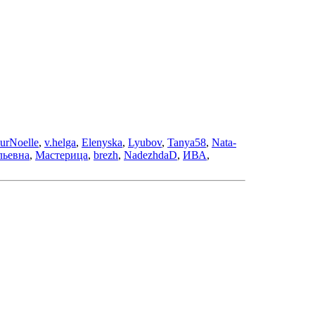
eurNoelle
,
v.helga
,
Elenyska
,
Lyubov
,
Tanya58
,
Nata-
льевна
,
Мастерица
,
brezh
,
NadezhdaD
,
ИВА
,