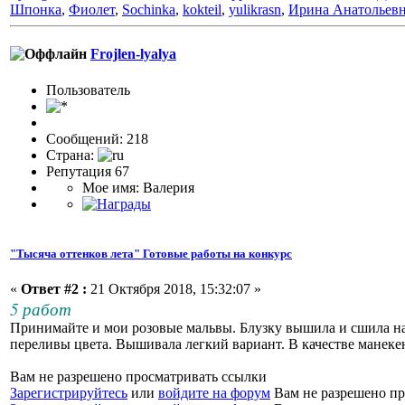
Шпонка
,
Фиолет
,
Sochinka
,
kokteil
,
yulikrasn
,
Ирина Анатольев
Frojlen-lyalya
Пользовaтeль
Сообщений: 218
Страна:
Репутация 67
Мое имя: Валерия
"Тысяча оттенков лета" Готовые работы на конкурс
«
Ответ #2 :
21 Октября 2018, 15:32:07 »
5 работ
Принимайте и мои розовые мальвы. Блузку вышила и сшила на 
переливы цвета. Вышивала легкий вариант. В качестве манеке
Вам не разрешено просматривать ссылки
Зарегистрируйтесь
или
войдите на форум
Вам не разрешено пр