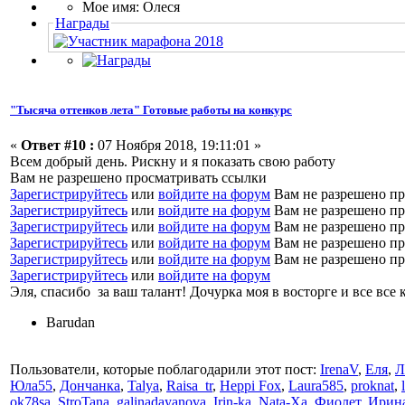
Мое имя: Олеся
Награды
"Тысяча оттенков лета" Готовые работы на конкурс
«
Ответ #10 :
07 Ноября 2018, 19:11:01 »
Всем добрый день. Рискну и я показать свою работу
Вам не разрешено просматривать ссылки
Зарегистрируйтесь
или
войдите на форум
Вам не разрешено пр
Зарегистрируйтесь
или
войдите на форум
Вам не разрешено пр
Зарегистрируйтесь
или
войдите на форум
Вам не разрешено пр
Зарегистрируйтесь
или
войдите на форум
Вам не разрешено пр
Зарегистрируйтесь
или
войдите на форум
Вам не разрешено пр
Зарегистрируйтесь
или
войдите на форум
Эля, спасибо за ваш талант! Дочурка моя в восторге и все все 
Barudan
Пользователи, которые поблагодарили этот пост:
IrenaV
,
Еля
,
Л
Юла55
,
Дончанка
,
Talya
,
Raisa_tr
,
Heppi Fox
,
Laura585
,
proknat
,
ok78sa
,
StroTana
,
galinadayanova
,
Irin-ka
,
Nata-Xa
,
Фиолет
,
Ирина