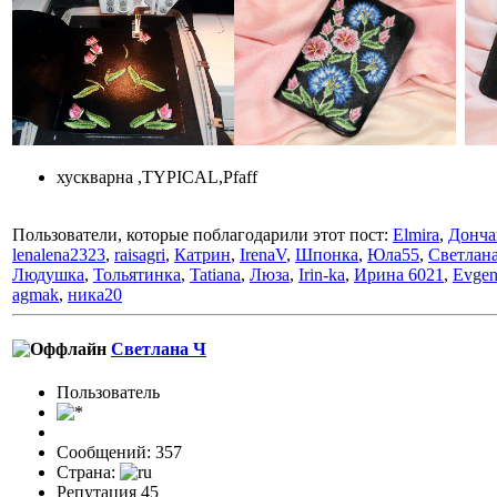
хускварна ,TYPICAL,Pfaff
Пользователи, которые поблагодарили этот пост:
Elmira
,
Донча
lenalena2323
,
raisagri
,
Катрин
,
IrenaV
,
Шпонка
,
Юла55
,
Светлан
Людушка
,
Тольятинка
,
Tatiana
,
Люза
,
Irin-ka
,
Ирина 6021
,
Evgen
agmak
,
ника20
Светлана Ч
Пользовaтeль
Сообщений: 357
Страна:
Репутация 45