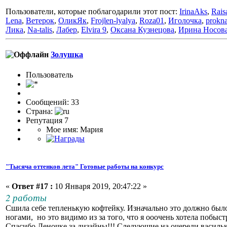
Пользователи, которые поблагодарили этот пост:
IrinaAks
,
Rais
Lena
,
Ветерок
,
ОликЯк
,
Frojlen-lyalya
,
Roza01
,
Иголочка
,
prokna
Лика
,
Na-talis
,
Лабер
,
Elvira 9
,
Оксана Кузнецова
,
Ирина Носов
Золушка
Пользоватeль
Сообщений: 33
Страна:
Репутация 7
Мое имя: Мария
"Тысяча оттенков лета" Готовые работы на конкурс
«
Ответ #17 :
10 Января 2019, 20:47:22 »
2 работы
Сшила себе тепленькую кофтейку. Изначально это должно было 
ногами, но это видимо из за того, что я ооочень хотела побы
Спасибо Леночке за дизайны!!! Следующие на очереди василь