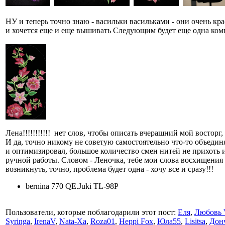
НУ и теперь точно знаю - васильки васильками - они очень кр
и хочется еще и еще вышивать Следующим будет еще одна ком
Лена!!!!!!!!!!! нет слов, чтобы описать вчерашний мой восторг,
И да, точно никому не советую самостоятельно что-то объедин
и оптимизировал, большое количество смен нитей не прихоть 
ручной работы. Словом - Леночка, тебе мои слова восхищения
возникнуть, точно, проблема будет одна - хочу все и сразу!!!
bernina 770 QE.Juki TL-98P
Пользователи, которые поблагодарили этот пост:
Еля
,
Любовь 
Syringa
,
IrenaV
,
Nata-Xa
,
Roza01
,
Heppi Fox
,
Юла55
,
Lisitsa
,
Дон