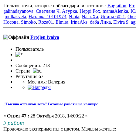
Пользователи, которые поблагодарили этот пост:
Bagration
,
Fro
galinadayanova
,
Светлана Ч
,
Агурка
,
Heppi Fox
,
mamaAlenka
,
Ю
jmulkasveta
,
Наталка 10101973
,
N-ata
,
Nata-Xa
,
Ирина 6021
,
Окс
Носова
,
Simoko
,
Roza01
,
Elmira
,
IrinaAks
,
баба Лика
,
Elvira 9
,
ag
Frojlen-lyalya
Пользовaтeль
Сообщений: 218
Страна:
Репутация 67
Мое имя: Валерия
"Тысяча оттенков лета" Готовые работы на конкурс
«
Ответ #7 :
28 Октября 2018, 14:00:22 »
5 работ
Продолжаю эксперименты с цветом. Мальвы желтые: