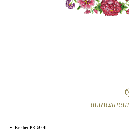
б
выполненн
Brother PR-600II