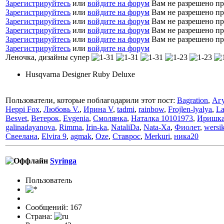
Зарегистрируйтесь
или
войдите на форум
Вам не разрешено пр
Зарегистрируйтесь
или
войдите на форум
Вам не разрешено пр
Зарегистрируйтесь
или
войдите на форум
Вам не разрешено пр
Зарегистрируйтесь
или
войдите на форум
Вам не разрешено пр
Зарегистрируйтесь
или
войдите на форум
Вам не разрешено пр
Зарегистрируйтесь
или
войдите на форум
Леночка, дизайны супер
Husqvarna Designer Ruby Deluxe
Пользователи, которые поблагодарили этот пост:
Bagration
,
Аг
Heppi Fox
,
Любовь V.
,
Ирина V
,
tadmi
,
rainbow
,
Frojlen-lyalya
,
La
Besvet
,
Ветерок
,
Evgenia
,
Смолянка
,
Наталка 10101973
,
Иришк
galinadayanova
,
Rimma
,
Irin-ka
,
NataliDa
,
Nata-Xa
,
Фиолет
,
wersi
Свеелана
,
Elvira 9
,
agmak
,
Oze
,
Ставрос
,
Merkuri
,
ника20
Syringa
Пользовaтeль
Сообщений: 167
Страна: