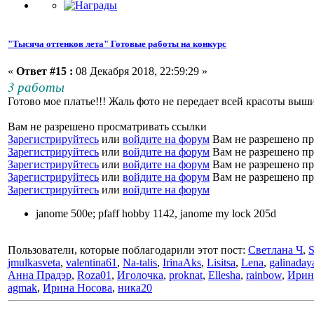
"Тысяча оттенков лета" Готовые работы на конкурс
«
Ответ #15 :
08 Декабря 2018, 22:59:29 »
3 работы
Готово мое платье!!! Жаль фото не передает всей красоты выши
Вам не разрешено просматривать ссылки
Зарегистрируйтесь
или
войдите на форум
Вам не разрешено пр
Зарегистрируйтесь
или
войдите на форум
Вам не разрешено пр
Зарегистрируйтесь
или
войдите на форум
Вам не разрешено пр
Зарегистрируйтесь
или
войдите на форум
Вам не разрешено пр
Зарегистрируйтесь
или
войдите на форум
janome 500e; pfaff hobby 1142, janome my lock 205d
Пользователи, которые поблагодарили этот пост:
Светлана Ч
,
S
jmulkasveta
,
valentina61
,
Na-talis
,
IrinaAks
,
Lisitsa
,
Lena
,
galinaday
Анна Прадэр
,
Roza01
,
Иголочка
,
proknat
,
Ellesha
,
rainbow
,
Ирин
agmak
,
Ирина Носова
,
ника20