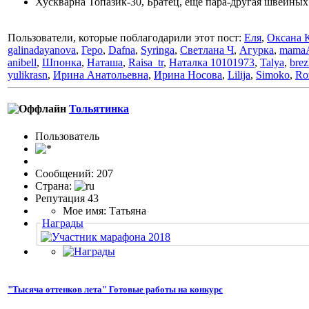
Хускварна Топазик-30, Братец, еще пара-другая швейных
Пользователи, которые поблагодарили этот пост:
Еля
,
Оксана 
galinadayanova
,
Геро
,
Dafna
,
Syringa
,
Светлана Ч
,
Агурка
,
mamaA
anibell
,
Шпонка
,
Наташа
,
Raisa_tr
,
Наталка 10101973
,
Talya
,
brez
yulikrasn
,
Ирина Анатольевна
,
Ирина Носова
,
Lilija
,
Simoko
,
Ro
Тольятинка
Пользовaтeль
Сообщений: 207
Страна:
Репутация 43
Мое имя: Татьяна
Награды
"Тысяча оттенков лета" Готовые работы на конкурс