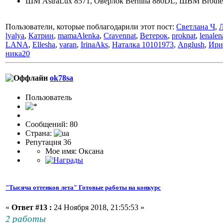
ШМ AstraLux 8571, Оверлок Bernina 880DL, ШВМ Brother
Пользователи, которые поблагодарили этот пост:
Светлана Ч
,
Л
lyalya
,
Катрин
,
mamaAlenka
,
Cravennat
,
Ветерок
,
proknat
,
lenale
LANA
,
Ellesha
,
varan
,
IrinaAks
,
Наталка 10101973
,
Anglush
,
Ири
ника20
ok78sa
Пользовaтeль
Сообщений: 80
Страна:
Репутация 36
Мое имя: Оксана
"Тысяча оттенков лета" Готовые работы на конкурс
«
Ответ #13 :
24 Ноября 2018, 21:55:53 »
2 работы