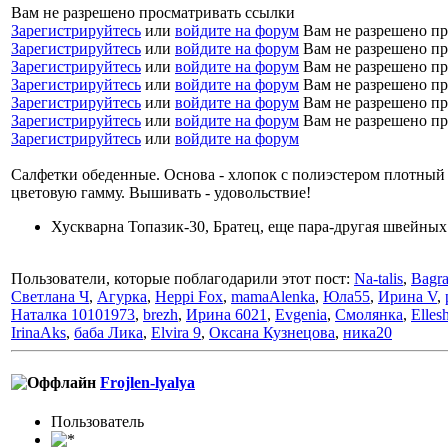
Вам не разрешено просматривать ссылки
Зарегистрируйтесь
или
войдите на форум
Вам не разрешено пр
Зарегистрируйтесь
или
войдите на форум
Вам не разрешено пр
Зарегистрируйтесь
или
войдите на форум
Вам не разрешено пр
Зарегистрируйтесь
или
войдите на форум
Вам не разрешено пр
Зарегистрируйтесь
или
войдите на форум
Вам не разрешено пр
Зарегистрируйтесь
или
войдите на форум
Вам не разрешено пр
Зарегистрируйтесь
или
войдите на форум
Салфетки обеденные. Основа - хлопок с полиэстером плотный
цветовую гамму. Вышивать - удовольствие!
Хускварна Топазик-30, Братец, еще пара-другая швейных
Пользователи, которые поблагодарили этот пост:
Na-talis
,
Bagra
Светлана Ч
,
Агурка
,
Heppi Fox
,
mamaAlenka
,
Юла55
,
Ирина V
,
Наталка 10101973
,
brezh
,
Ирина 6021
,
Evgenia
,
Смолянка
,
Elles
IrinaAks
,
баба Лика
,
Elvira 9
,
Оксана Кузнецова
,
ника20
Frojlen-lyalya
Пользовaтeль