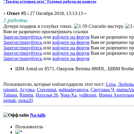
"Тысяча оттенков лета" Готовые работы на конкурс
«
Ответ #5 :
27 Октября 2018, 13:13:13 »
2 работы
Дочери подарок в голубых тонах.
Спасибо мастеру.
Вам не разрешено просматривать ссылки
Зарегистрируйтесь
или
войдите на форум
Вам не разрешено пр
Зарегистрируйтесь
или
войдите на форум
Вам не разрешено пр
Зарегистрируйтесь
или
войдите на форум
Вам не разрешено пр
Зарегистрируйтесь
или
войдите на форум
Вам не разрешено пр
Зарегистрируйтесь
или
войдите на форум
ШМ AstraLux 8571, Оверлок Bernina 880DL, ШВМ Brother
Пользователи, которые поблагодарили этот пост:
Lena
,
Любовь
raisagri
,
Агурка
,
Cravennat
,
galinadayanova
,
Светлана Ч
,
mamaAle
Tatiana
,
Rimma
,
Наталья 26
,
Nata-Xa
,
yulikrasn
,
Ирина Анатолье
agmak
,
ника20
Na-talis
Пользовaтeль