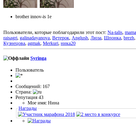
brother innov-is 1e
Пользователи, которые поблагодарили этот пост:
Na-talis
,
mama
raisagri
,
galinadayanova
,
Ветерок
,
Anglush
,
Люза
,
Шпонка
,
brezh
Кузнецова
,
agmak
,
Merkuri
,
ника20
Syringa
Пользовaтeль
Сообщений: 167
Страна:
Репутация 43
Мое имя: Нина
Награды