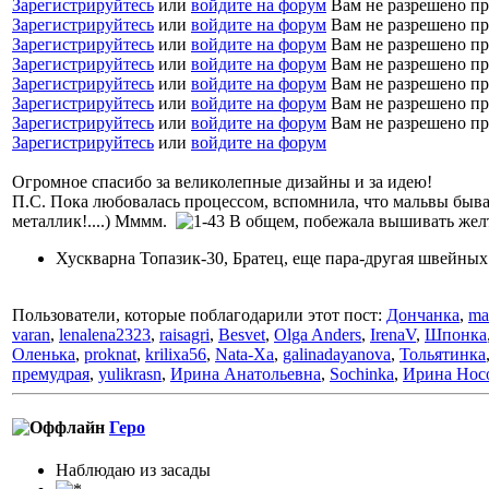
Зарегистрируйтесь
или
войдите на форум
Вам не разрешено пр
Зарегистрируйтесь
или
войдите на форум
Вам не разрешено пр
Зарегистрируйтесь
или
войдите на форум
Вам не разрешено пр
Зарегистрируйтесь
или
войдите на форум
Вам не разрешено пр
Зарегистрируйтесь
или
войдите на форум
Вам не разрешено пр
Зарегистрируйтесь
или
войдите на форум
Вам не разрешено пр
Зарегистрируйтесь
или
войдите на форум
Вам не разрешено пр
Зарегистрируйтесь
или
войдите на форум
Огромное спасибо за великолепные дизайны и за идею!
П.С. Пока любовалась процессом, вспомнила, что мальвы бываю
металлик!....) Мммм.
В общем, побежала вышивать желты
Хускварна Топазик-30, Братец, еще пара-другая швейных
Пользователи, которые поблагодарили этот пост:
Дончанка
,
ma
varan
,
lenalena2323
,
raisagri
,
Besvet
,
Olga Anders
,
IrenaV
,
Шпонка
Оленька
,
proknat
,
krilixa56
,
Nata-Xa
,
galinadayanova
,
Тольятинка
премудрая
,
yulikrasn
,
Ирина Анатольевна
,
Sochinka
,
Ирина Нос
Геро
Наблюдаю из засады