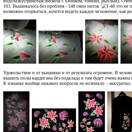
водолазку(трикотаж вискоза с хлопком, тонкий, рыхлый). Оче
103. Вышивалось без проблем - 148 смен ниток
это не 
возможно оторваться ,хочется видеть каждое мгновение, как ро
Удовольствие и от вышивки и от результата огромное. Я челов
вышить полы кардигана без подклада и там будет очень важна
К изнанке вообще никаких вопросов не возникло - аккуратно, 