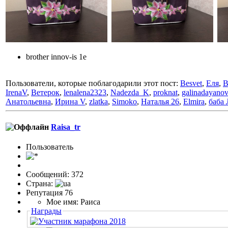
brother innov-is 1e
Пользователи, которые поблагодарили этот пост:
Besvet
,
Еля
,
B
IrenaV
,
Ветерок
,
lenalena2323
,
Nadezda_K
,
proknat
,
galinadayano
Анатольевна
,
Ирина V
,
zlatka
,
Simoko
,
Наталья 26
,
Elmira
,
баба
Raisa_tr
Пользовaтeль
Сообщений: 372
Страна:
Репутация 76
Мое имя: Раиса
Награды