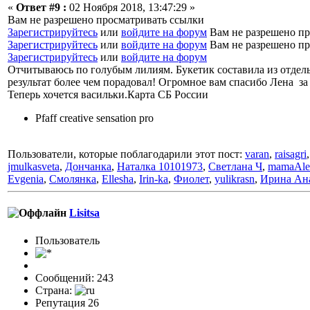
«
Ответ #9 :
02 Ноября 2018, 13:47:29 »
Вам не разрешено просматривать ссылки
Зарегистрируйтесь
или
войдите на форум
Вам не разрешено пр
Зарегистрируйтесь
или
войдите на форум
Вам не разрешено пр
Зарегистрируйтесь
или
войдите на форум
Отчитываюсь по голубым лилиям. Букетик составила из отдел
результат более чем порадовал! Огромное вам спасибо Лена за
Теперь хочется васильки.Карта СБ России
Pfaff creative sensation pro
Пользователи, которые поблагодарили этот пост:
varan
,
raisagri
jmulkasveta
,
Дончанка
,
Наталка 10101973
,
Светлана Ч
,
mamaAle
Evgenia
,
Смолянка
,
Ellesha
,
Irin-ka
,
Фиолет
,
yulikrasn
,
Ирина Ан
Lisitsa
Пользовaтeль
Сообщений: 243
Страна:
Репутация 26