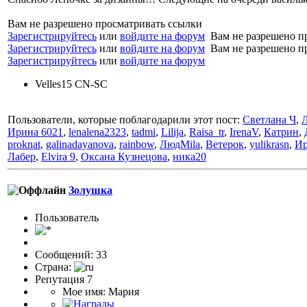
Вам не разрешено просматривать ссылки
Зарегистрируйтесь
или
войдите на форум
Вам не разрешено п
Зарегистрируйтесь
или
войдите на форум
Вам не разрешено п
Зарегистрируйтесь
или
войдите на форум
Velles15 CN-SC
Пользователи, которые поблагодарили этот пост:
Светлана Ч
,
Ирина 6021
,
lenalena2323
,
tadmi
,
Lilija
,
Raisa_tr
,
IrenaV
,
Катрин
,
proknat
,
galinadayanova
,
rainbow
,
ЛюдMila
,
Ветерок
,
yulikrasn
,
Ир
Лабер
,
Elvira 9
,
Оксана Кузнецова
,
ника20
Золушка
Пользоватeль
Сообщений: 33
Страна:
Репутация 7
Мое имя: Мария