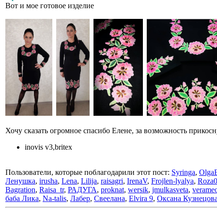
Вот и мое готовое изделие
Хочу сказать огромное спасибо Елене, за возможность прикос
inovis v3,britex
Пользователи, которые поблагодарили этот пост:
Syringa
,
Olga
Ленушка
,
irusha
,
Lena
,
Lilija
,
raisagri
,
IrenaV
,
Frojlen-lyalya
,
Roza
Bagration
,
Raisa_tr
,
РАДУГА
,
proknat
,
wersik
,
jmulkasveta
,
verame
баба Лика
,
Na-talis
,
Лабер
,
Свеелана
,
Elvira 9
,
Оксана Кузнецов