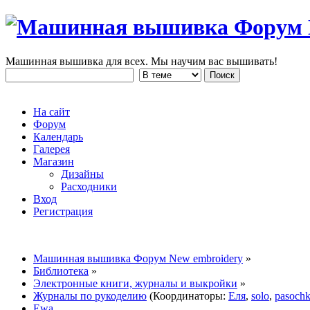
Машинная вышивка для всех. Мы научим вас вышивать!
На сайт
Форум
Календарь
Галерея
Магазин
Дизайны
Расходники
Вход
Регистрация
Машинная вышивка Форум New embroidery
»
Библиотека
»
Электронные книги, журналы и выкройки
»
Журналы по рукоделию
(Координаторы:
Еля
,
solo
,
pasoch
Ewa