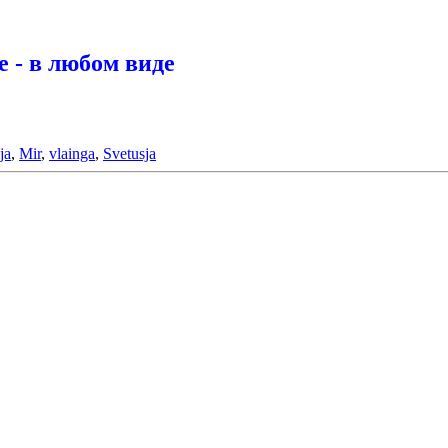
 - в любом виде
ja
,
Mir
,
vlainga
,
Svetusja