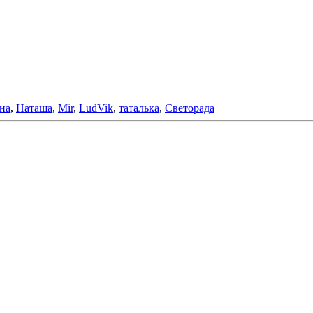
на
,
Наташа
,
Mir
,
LudVik
,
таталька
,
Светорада