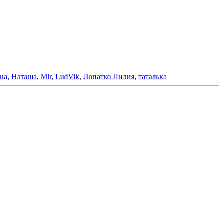
на
,
Наташа
,
Mir
,
LudVik
,
Лопатко Лилия
,
таталька