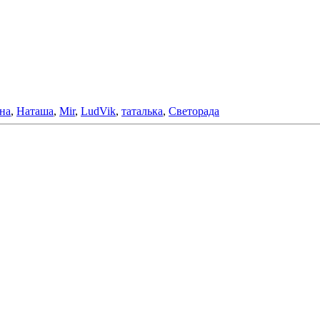
на
,
Наташа
,
Mir
,
LudVik
,
таталька
,
Светорада