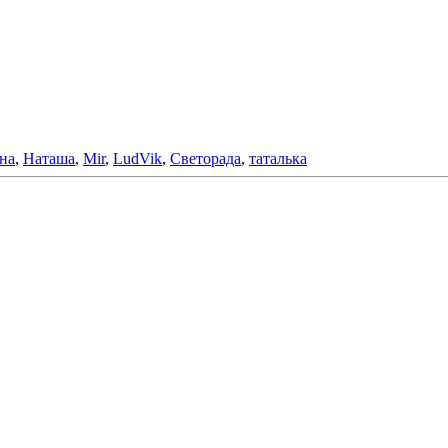
на
,
Наташа
,
Mir
,
LudVik
,
Светорада
,
таталька