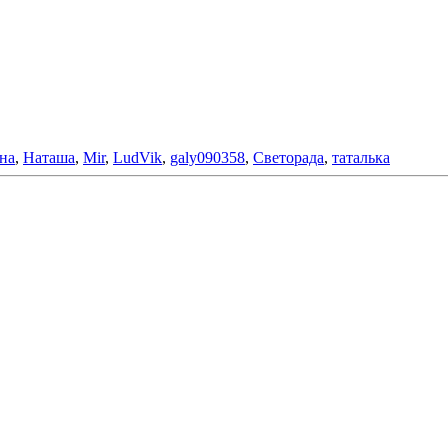
на
,
Наташа
,
Mir
,
LudVik
,
galy090358
,
Светорада
,
таталька