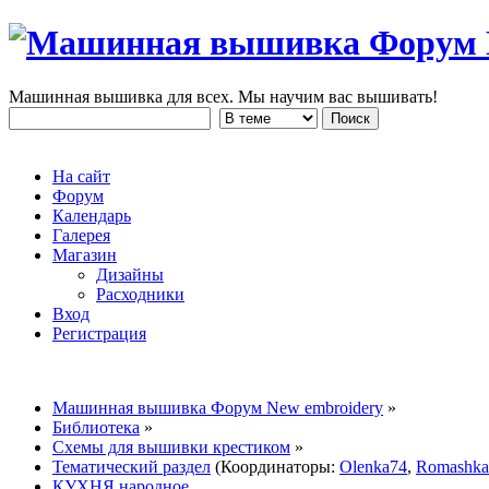
Машинная вышивка для всех. Мы научим вас вышивать!
На сайт
Форум
Календарь
Галерея
Магазин
Дизайны
Расходники
Вход
Регистрация
Машинная вышивка Форум New embroidery
»
Библиотека
»
Схемы для вышивки крестиком
»
Тематический раздел
(Координаторы:
Olenka74
,
Romashka
КУХНЯ народное