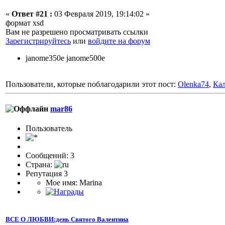
«
Ответ #21 :
03 Февраля 2019, 19:14:02 »
формат xsd
Вам не разрешено просматривать ссылки
Зарегистрируйтесь
или
войдите на форум
janome350e janome500e
Пользователи, которые поблагодарили этот пост:
Olenka74
,
Ка
mar86
Пользователь
Сообщений: 3
Страна:
Репутация 3
Мое имя: Marina
ВСЕ О ЛЮБВИ:день Святого Валентина