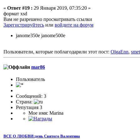
«
Ответ #19 :
29 Января 2019, 07:35:20 »
формат xsd
Вам не разрешено просматривать ссылки
Зарегистрируйтесь
или
войдите на форум
janome350e janome500e
Пользователи, которые поблагодарили этот пост:
OlgaEnn
,
smet
mar86
Пользователь
Сообщений: 3
Страна:
Репутация 3
Мое имя: Marina
ВСЕ О ЛЮБВИ:день Святого Валентина