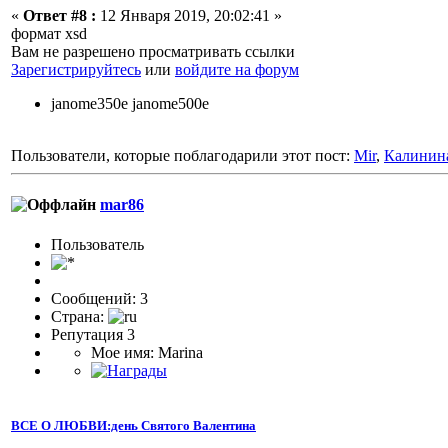
«
Ответ #8 :
12 Января 2019, 20:02:41 »
формат xsd
Вам не разрешено просматривать ссылки
Зарегистрируйтесь
или
войдите на форум
janome350e janome500e
Пользователи, которые поблагодарили этот пост:
Mir
,
Калинин
mar86
Пользователь
Сообщений: 3
Страна:
Репутация 3
Мое имя: Marina
ВСЕ О ЛЮБВИ:день Святого Валентина