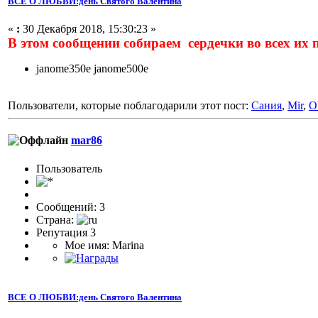
ВСЕ О ЛЮБВИ:день Святого Валентина
«
:
30 Декабря 2018, 15:30:23 »
В этом сообщении собираем сердечки во всех их
janome350e janome500e
Пользователи, которые поблагодарили этот пост:
Сания
,
Mir
,
O
mar86
Пользователь
Сообщений: 3
Страна:
Репутация 3
Мое имя: Marina
ВСЕ О ЛЮБВИ:день Святого Валентина