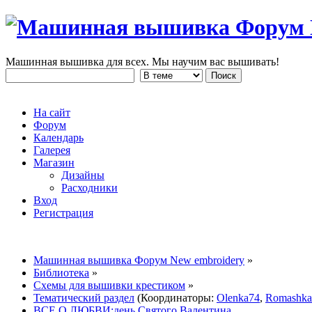
Машинная вышивка для всех. Мы научим вас вышивать!
На сайт
Форум
Календарь
Галерея
Магазин
Дизайны
Расходники
Вход
Регистрация
Машинная вышивка Форум New embroidery
»
Библиотека
»
Схемы для вышивки крестиком
»
Тематический раздел
(Координаторы:
Olenka74
,
Romashka
ВСЕ О ЛЮБВИ:день Святого Валентина