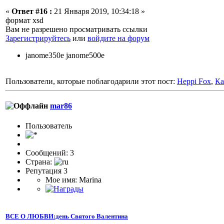
«
Ответ #16 :
21 Января 2019, 10:34:18 »
формат xsd
Вам не разрешено просматривать ссылки
Зарегистрируйтесь
или
войдите на форум
janome350e janome500e
Пользователи, которые поблагодарили этот пост:
Heppi Fox
,
Ка
mar86
Пользователь
Сообщений: 3
Страна:
Репутация 3
Мое имя: Marina
ВСЕ О ЛЮБВИ:день Святого Валентина