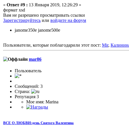
«
Ответ #9 :
13 Января 2019, 12:26:29 »
формат xsd
Вам не разрешено просматривать ссылки
Зарегистрируйтесь
или
войдите на форум
janome350e janome500e
Пользователи, которые поблагодарили этот пост:
Mir
,
Калинин
mar86
Пользователь
Сообщений: 3
Страна:
Репутация 3
Мое имя: Marina
ВСЕ О ЛЮБВИ:день Святого Валентина