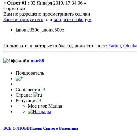
«
Ответ #1 :
03 Января 2019, 17:34:06 »
формат xsd
Вам не разрешено просматривать ссылки
Зарегистрируйтесь
или
войдите на форум
janome350e janome500e
Пользователи, которые поблагодарили этот пост:
Fartun
,
Olenk
mar86
Пользователь
Сообщений: 3
Страна:
Репутация 3
Мое имя: Marina
ВСЕ О ЛЮБВИ:день Святого Валентина