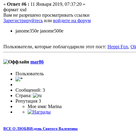
«
Ответ #6 :
11 Января 2019, 07:37:20 »
формат xsd
Вам не разрешено просматривать ссылки
Зарегистрируйтесь
или
войдите на форум
janome350e janome500e
Пользователи, которые поблагодарили этот пост:
Heppi Fox
,
Ol
mar86
Пользователь
Сообщений: 3
Страна:
Репутация 3
Мое имя: Marina
ВСЕ О ЛЮБВИ:день Святого Валентина