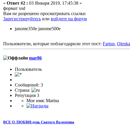
«
Ответ #2 :
03 Января 2019, 17:45:38 »
формат xsd
Вам не разрешено просматривать ссылки
Зарегистрируйтесь
или
войдите на форум
janome350e janome500e
Пользователи, которые поблагодарили этот пост:
Fartun
,
Olenk
mar86
Пользователь
Сообщений: 3
Страна:
Репутация 3
Мое имя: Marina
ВСЕ О ЛЮБВИ:день Святого Валентина