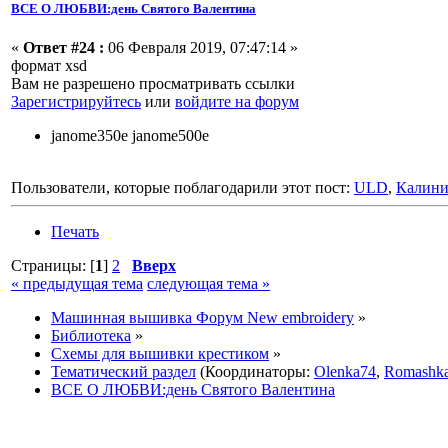
ВСЕ О ЛЮБВИ:день Святого Валентина
«
Ответ #24 :
06 Февраля 2019, 07:47:14 »
формат xsd
Вам не разрешено просматривать ссылки
Зарегистрируйтесь
или
войдите на форум
janome350e janome500e
Пользователи, которые поблагодарили этот пост:
ULD
,
Калини
Печать
Страницы: [
1
]
2
Вверх
« предыдущая тема
следующая тема »
Машинная вышивка Форум New embroidery
»
Библиотека
»
Схемы для вышивки крестиком
»
Тематический раздел
(Координаторы:
Olenka74
,
Romashk
ВСЕ О ЛЮБВИ:день Святого Валентина