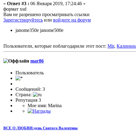
«
Ответ #3 :
06 Января 2019, 17:24:46 »
формат xsd
Вам не разрешено просматривать ссылки
Зарегистрируйтесь
или
войдите на форум
janome350e janome500e
Пользователи, которые поблагодарили этот пост:
Mir
,
Калинин
mar86
Пользователь
Сообщений: 3
Страна:
Репутация 3
Мое имя: Marina
ВСЕ О ЛЮБВИ:день Святого Валентина