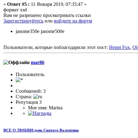
«
Ответ #5 :
11 Января 2019, 07:35:47 »
формат xsd
Вам не разрешено просматривать ссылки
Зарегистрируйтесь
или
войдите на форум
janome350e janome500e
Пользователи, которые поблагодарили этот пост:
Heppi Fox
,
Ol
mar86
Пользователь
Сообщений: 3
Страна:
Репутация 3
Мое имя: Marina
ВСЕ О ЛЮБВИ:день Святого Валентина