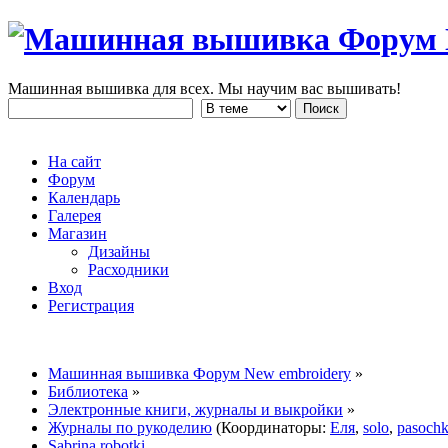
Машинная вышивка для всех. Мы научим вас вышивать!
На сайт
Форум
Календарь
Галерея
Магазин
Дизайны
Расходники
Вход
Регистрация
Машинная вышивка Форум New embroidery
»
Библиотека
»
Электронные книги, журналы и выкройки
»
Журналы по рукоделию
(Координаторы:
Еля
,
solo
,
pasoch
Sabrina robotki