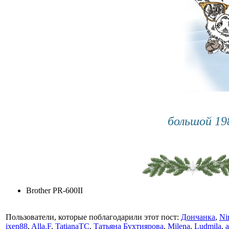
большой 1
Brother PR-600II
Пользователи, которые поблагодарили этот пост:
Дончанка
,
Ni
ixen88
,
Alla.F
,
TatianaTC
,
Татьяна Бухтиярова
,
Milena
,
Ludmila
,
a