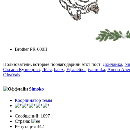
Brother PR-600II
Пользователи, которые поблагодарили этот пост:
Дончанка
,
Ni
Оксана Кузнецова
,
Лёля
,
balex
,
Уфалейка
,
ivairunka
,
Алена Але
OlgaVais
Simoko
Координатор темы
Сообщений: 1097
Страна:
Репутация 342