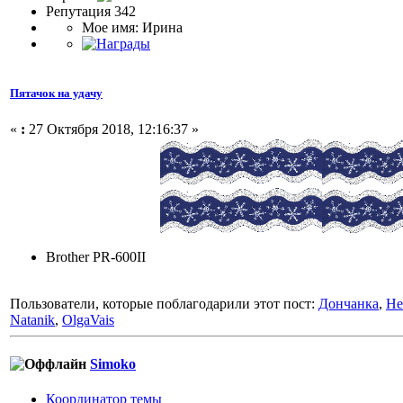
Репутация 342
Мое имя: Ирина
Пятачок на удачу
«
:
27 Октября 2018, 12:16:37 »
Brother PR-600II
Пользователи, которые поблагодарили этот пост:
Дончанка
,
He
Natanik
,
OlgaVais
Simoko
Координатор темы