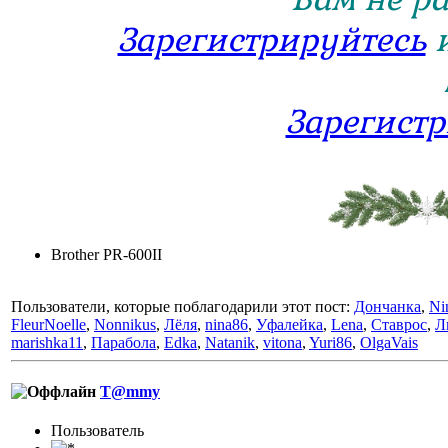
Зарегистрируйтесь
Зарегист
Brother PR-600II
Пользователи, которые поблагодарили этот пост:
Дончанка
,
Ni
FleurNoelle
,
Nonnikus
,
Лёля
,
nina86
,
Уфалейка
,
Lena
,
Ставрос
,
Л
marishka11
,
Парабола
,
Edka
,
Natanik
,
vitona
,
Yuri86
,
OlgaVais
T@mmy
Пользователь