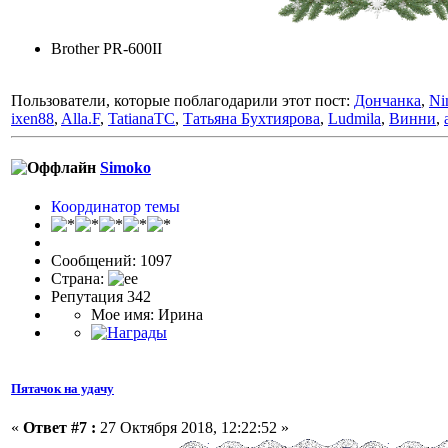
Brother PR-600II
Пользователи, которые поблагодарили этот пост:
Дончанка
,
Ni
ixen88
,
Alla.F
,
TatianaTC
,
Татьяна Бухтиярова
,
Ludmila
,
Винни
,
Simoko
Координатор темы
Сообщений: 1097
Страна:
Репутация 342
Мое имя: Ирина
Пятачок на удачу
«
Ответ #7 :
27 Октября 2018, 12:22:52 »