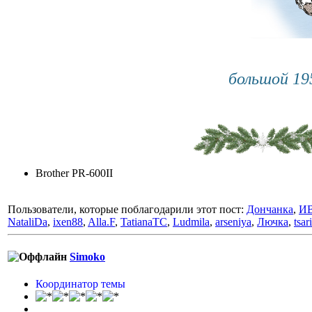
большой 1
Brother PR-600II
Пользователи, которые поблагодарили этот пост:
Дончанка
,
И
NataliDa
,
ixen88
,
Alla.F
,
TatianaTC
,
Ludmila
,
arseniya
,
Лючка
,
tsar
Simoko
Координатор темы