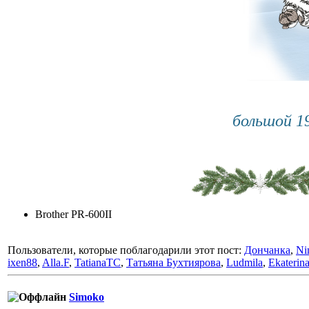
большой 1
Brother PR-600II
Пользователи, которые поблагодарили этот пост:
Дончанка
,
Ni
ixen88
,
Alla.F
,
TatianaTC
,
Татьяна Бухтиярова
,
Ludmila
,
Ekaterin
Simoko