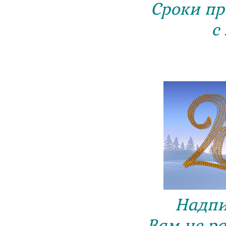
Сроки пр
с
Надпи
Вам не р