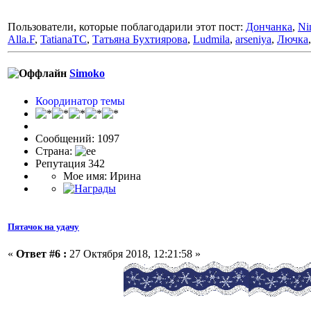
Пользователи, которые поблагодарили этот пост:
Дончанка
,
Ni
Alla.F
,
TatianaTC
,
Татьяна Бухтиярова
,
Ludmila
,
arseniya
,
Лючка
Simoko
Координатор темы
Сообщений: 1097
Страна:
Репутация 342
Мое имя: Ирина
Пятачок на удачу
«
Ответ #6 :
27 Октября 2018, 12:21:58 »