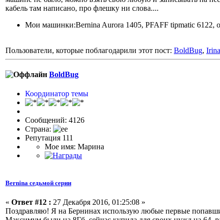
кабель там написано, про флешку ни слова....
Мои машинки:Bernina Aurora 1405, PFAFF tipmatic 6122,
Пользователи, которые поблагодарили этот пост:
BoldBug
,
Irin
BoldBug
Координатор темы
Сообщений: 4126
Страна:
Репутация 111
Мое имя: Марина
Bernina седьмой серии
«
Ответ #12 :
27 Декабря 2016, 01:25:08 »
Поздравляю! Я на Бернинах использую любые первые попавшиес
Максимум были на 8Гб, сейчас купила для своих нужд на 64, 