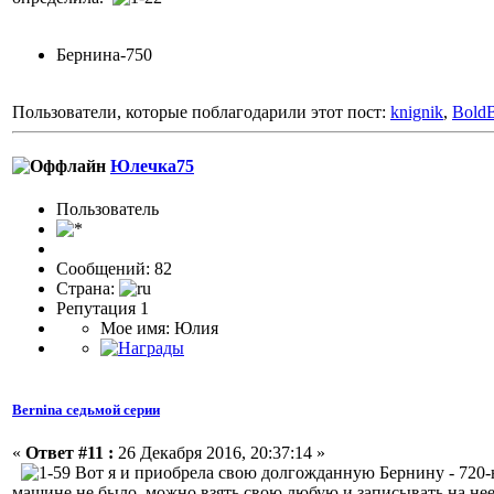
Бернина-750
Пользователи, которые поблагодарили этот пост:
knignik
,
Bold
Юлечка75
Пользовaтeль
Сообщений: 82
Страна:
Репутация 1
Мое имя: Юлия
Bernina седьмой серии
«
Ответ #11 :
26 Декабря 2016, 20:37:14 »
Вот я и приобрела свою долгожданную Бернину - 720-ю
машине не было, можно взять свою любую и записывать на нее