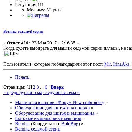
Репутация 111
Мое имя: Марина
Bernina седьмой серии
«
Ответ #24 :
23 Мая 2017, 12:16:35 »
Когда будете выбирать для машин седьмой серии пяльцы, не за
Пользователи, которые поблагодарили этот пост:
Mir
,
IrinaAks
,
Печать
Страницы: [
1
]
2
3
...
6
Вверх
« предыдущая тема
следующая тема »
Машинная вышивка Форум New embroidery
»
Оборудование для шитья и вышивки
»
Оборудование для шитья и вышивания
»
Бытовые вышивальные машины
»
Bernina
(Координатор:
BoldBug
) »
Bernina седьмой серии