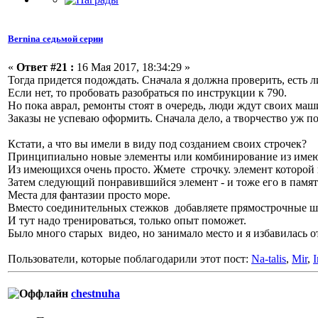
Bernina седьмой серии
«
Ответ #21 :
16 Мая 2017, 18:34:29 »
Тогда придется подождать. Сначала я должна проверить, есть л
Если нет, то пробовать разобраться по инструкции к 790.
Но пока аврал, ремонты стоят в очередь, люди ждут своих маш
Заказы не успеваю оформить. Сначала дело, а творчество уж
Кстати, а что вы имели в виду под созданием своих строчек?
Принципиально новые элементы или комбинирование из име
Из имеющихся очень просто. Жмете строчку. элемент которой н
Затем следующий понравившийся элемент - и тоже его в памя
Места для фантазии просто море.
Вместо соединительных стежков добавляете прямострочные шаг
И тут надо тренироваться, только опыт поможет.
Было много старых видео, но занимало место и я избавилась о
Пользователи, которые поблагодарили этот пост:
Na-talis
,
Mir
,
I
chestnuha