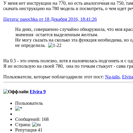
У меня нет инструкции на 770, но есть аналогичная на 750, т
скачать инструкцию на 780 модель и посмотреть, о чем идет р
Цитата: pasochka от 18 Декабря 2016, 18:41:26
На днях, совершенно случайно обнаружила, что моя краса
значения остается выделенным желтым.
Не могу сказать на сколько эта функция необходима, но 
не определила.
На 0.5 - это очень полезно, хотя я наловчилась подгонять и с 
Я не использую на своей 780, она по точкам стыкует - сама гр
Пользователи, которые поблагодарили этот пост:
Na-talis
,
Elvir
Elvira 9
Пользовaтeль
Сообщений: 168
Страна:
Репутация 41