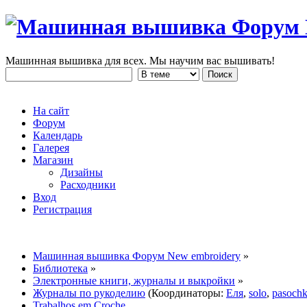
Машинная вышивка для всех. Мы научим вас вышивать!
На сайт
Форум
Календарь
Галерея
Магазин
Дизайны
Расходники
Вход
Регистрация
Машинная вышивка Форум New embroidery
»
Библиотека
»
Электронные книги, журналы и выкройки
»
Журналы по рукоделию
(Координаторы:
Еля
,
solo
,
pasoch
Trabalhos em Croche