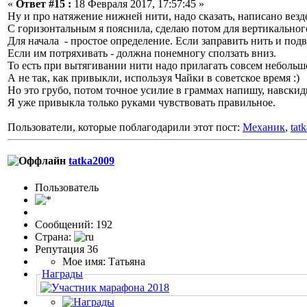
«
Ответ #15 :
18 Февраля 2017, 17:57:45 »
Ну и про натяжение нижней нити, надо сказать, написано везд
С горизонтальным я пояснила, сделаю потом для вертикальног
Для начала - простое определение. Если заправить нить и под
Если им потряхивать - должна понемногу сползать вниз.
То есть при вытягивании нити надо прилагать совсем небольш
А не так, как привыкли, используя Чайки в советское время :)
Но это грубо, потом точное усилие в граммах напишу, навскид
Я уже привыкла только руками чувствовать правильное.
Пользователи, которые поблагодарили этот пост:
Механик
,
tat
tatka2009
Пользовaтeль
Сообщений: 192
Страна:
Репутация 36
Мое имя: Татьяна
Награды