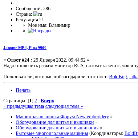
Сообщений: 286
Страна:
Репутация 21
Мое имя: Владимир
Janome МВ4, Elna 9900
«
Ответ #24 :
25 Января 2022, 09:44:52 »
Надо отключить разъем монитор RCS, потом включить машину 
Пользователи, которые поблагодарили этот пост:
BoldBug
,
tatk
Печать
Страницы: [
1
]
2
Вверх
« предыдущая тема
следующая тема »
Машинная вышивка Форум New embroidery
»
Оборудование для шитья и вышивки
»
Оборудование для шитья и вышивания
»
Бытовые многоигольные машины
(Координаторы:
BoldB