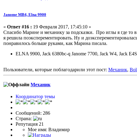
Janome МВ4, Elna 9900
«
Ответ #16 :
19 Февраля 2017, 17:45:10 »
Спасибо Марине и механику за подсказки. Про иглы я где то в
я решила поэксперементировать. Ну и доэксперементировалась
понравилось больше руками, как Марина писала.
ELNA 9900, Jack 6380bc-q Janome 7700, Jack W4, Jack E4S
Пользователи, которые поблагодарили этот пост:
Механик
,
Bo
Механик
Координатор темы
Сообщений: 286
Страна:
Репутация 21
Мое имя: Владимир