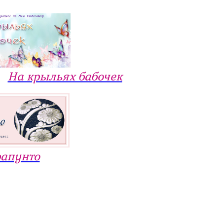
На крыльях бабочек
рапунто