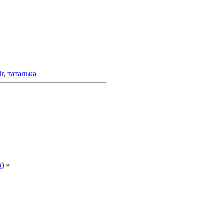
r
,
таталька
a
) »