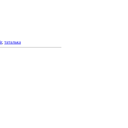
r
,
таталька