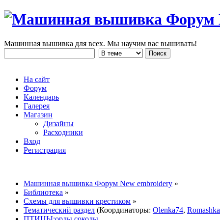
Машинная вышивка для всех. Мы научим вас вышивать!
На сайт
Форум
Календарь
Галерея
Магазин
Дизайны
Расходники
Вход
Регистрация
Машинная вышивка Форум New embroidery
»
Библиотека
»
Схемы для вышивки крестиком
»
Тематический раздел
(Координаторы:
Olenka74
,
Romashka
ПТИЦЫ:орлы.соколы