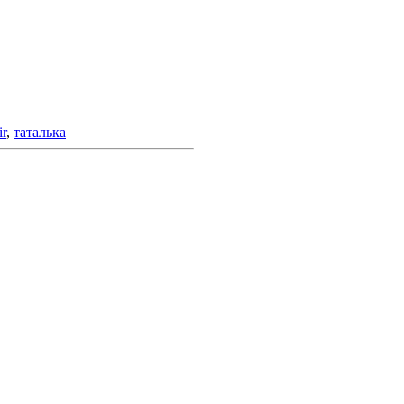
r
,
таталька