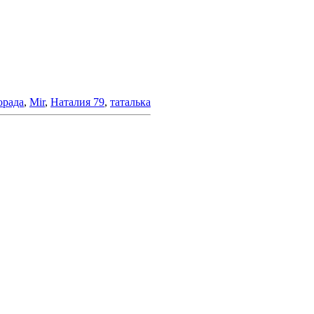
орада
,
Mir
,
Наталия 79
,
таталька