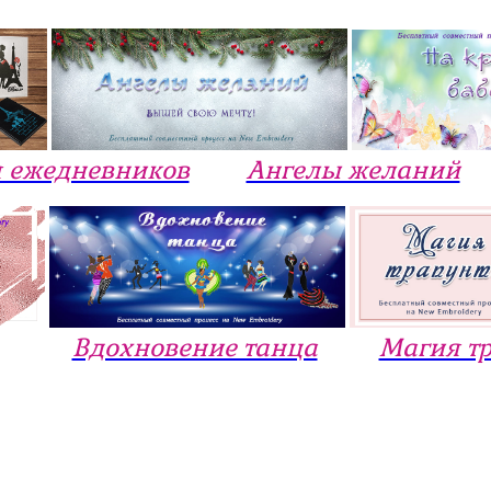
 ежедневников
Ангелы желаний
Вдохновение танца
Магия т