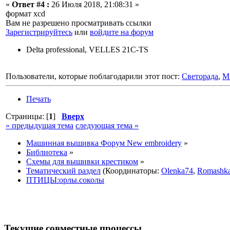
«
Ответ #4 :
26 Июля 2018, 21:08:31 »
формат xcd
Вам не разрешено просматривать ссылки
Зарегистрируйтесь
или
войдите на форум
Delta professional, VELLES 21C-TS
Пользователи, которые поблагодарили этот пост:
Светорада
,
Mi
Печать
Страницы: [
1
]
Вверх
« предыдущая тема
следующая тема »
Машинная вышивка Форум New embroidery
»
Библиотека
»
Схемы для вышивки крестиком
»
Тематический раздел
(Координаторы:
Olenka74
,
Romashk
ПТИЦЫ:орлы.соколы
Текущие совместные процессы